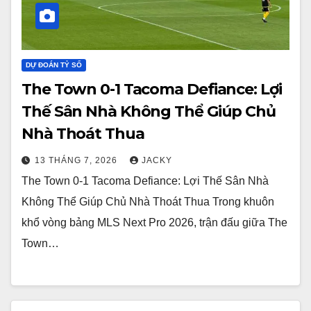
DỰ ĐOÁN TỶ SỐ
The Town 0-1 Tacoma Defiance: Lợi
Thế Sân Nhà Không Thể Giúp Chủ
Nhà Thoát Thua
13 THÁNG 7, 2026
JACKY
The Town 0-1 Tacoma Defiance: Lợi Thế Sân Nhà
Không Thể Giúp Chủ Nhà Thoát Thua Trong khuôn
khổ vòng bảng MLS Next Pro 2026, trận đấu giữa The
Town…