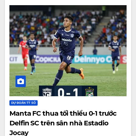
DỰ ĐOÁN TỶ SỐ
Manta FC thua tối thiểu 0-1 trước
Delfin SC trên sân nhà Estadio
Jocay