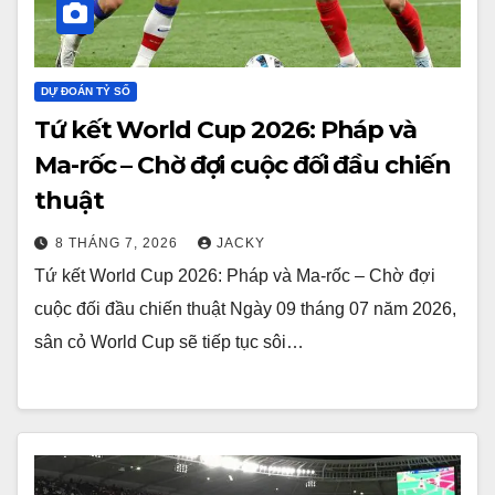
DỰ ĐOÁN TỶ SỐ
Tứ kết World Cup 2026: Pháp và
Ma-rốc – Chờ đợi cuộc đối đầu chiến
thuật
8 THÁNG 7, 2026
JACKY
Tứ kết World Cup 2026: Pháp và Ma-rốc – Chờ đợi
cuộc đối đầu chiến thuật Ngày 09 tháng 07 năm 2026,
sân cỏ World Cup sẽ tiếp tục sôi…