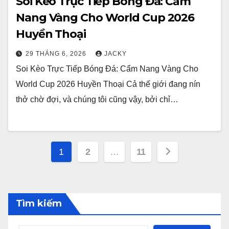
Soi Kèo Trực Tiếp Bóng Đá: Cẩm
Nang Vàng Cho World Cup 2026
Huyền Thoại
29 THÁNG 6, 2026
JACKY
Soi Kèo Trực Tiếp Bóng Đá: Cẩm Nang Vàng Cho
World Cup 2026 Huyền Thoại Cả thế giới đang nín
thở chờ đợi, và chúng tôi cũng vậy, bởi chỉ…
Phân
1
2
…
11
trang
bài
Tìm kiếm
viết