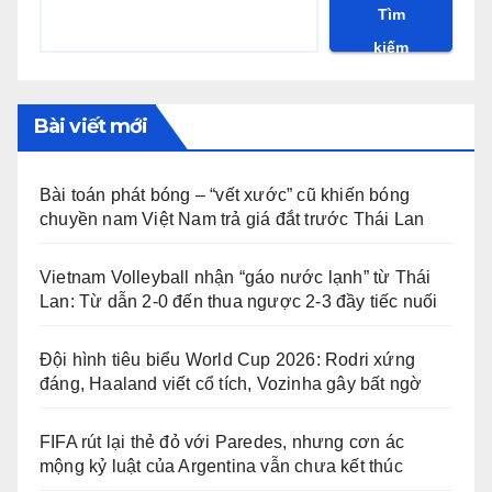
Tìm
kiếm
Bài viết mới
Bài toán phát bóng – “vết xước” cũ khiến bóng
chuyền nam Việt Nam trả giá đắt trước Thái Lan
Vietnam Volleyball nhận “gáo nước lạnh” từ Thái
Lan: Từ dẫn 2-0 đến thua ngược 2-3 đầy tiếc nuối
Đội hình tiêu biểu World Cup 2026: Rodri xứng
đáng, Haaland viết cổ tích, Vozinha gây bất ngờ
FIFA rút lại thẻ đỏ với Paredes, nhưng cơn ác
mộng kỷ luật của Argentina vẫn chưa kết thúc