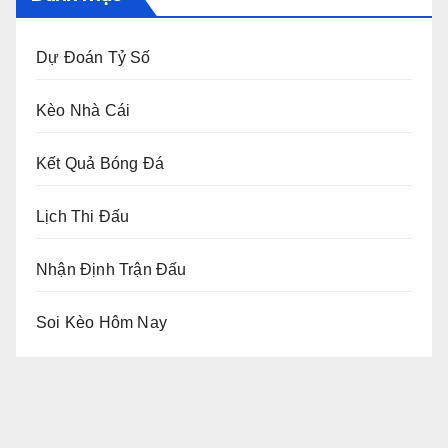
Dự Đoán Tỷ Số
Kèo Nhà Cái
Kết Quả Bóng Đá
Lịch Thi Đấu
Nhận Định Trận Đấu
Soi Kèo Hôm Nay