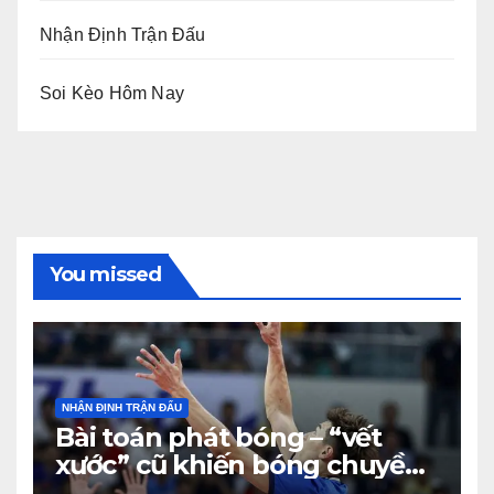
Nhận Định Trận Đấu
Soi Kèo Hôm Nay
You missed
NHẬN ĐỊNH TRẬN ĐẤU
Bài toán phát bóng – “vết
xước” cũ khiến bóng chuyền
nam Việt Nam trả giá đắt