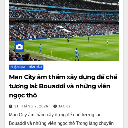
NHẬN ĐỊNH TRẬN ĐẤU
Man City âm thầm xây dựng đế chế
tương lai: Bouaddi và những viên
ngọc thô
21 THÁNG 7, 2026
JACKY
Man City âm thầm xây dựng đế chế tương lai:
Bouaddi và những viên ngọc thô Trong làng chuyển