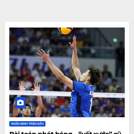
NHẬN ĐỊNH TRẬN ĐẤU