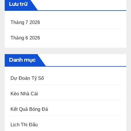
Lưu trữ
Tháng 7 2026
Tháng 6 2026
Danh mục
Dự Đoán Tỷ Số
Kèo Nhà Cái
Kết Quả Bóng Đá
Lịch Thi Đấu