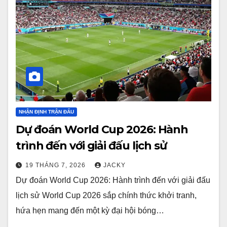
NHẬN ĐỊNH TRẬN ĐẤU
Dự đoán World Cup 2026: Hành
trình đến với giải đấu lịch sử
19 THÁNG 7, 2026
JACKY
Dự đoán World Cup 2026: Hành trình đến với giải đấu
lịch sử World Cup 2026 sắp chính thức khởi tranh,
hứa hẹn mang đến một kỳ đại hội bóng…