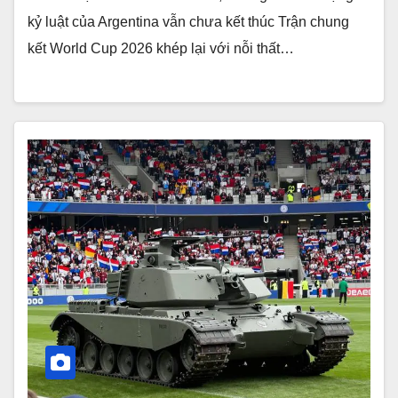
kỷ luật của Argentina vẫn chưa kết thúc Trận chung
kết World Cup 2026 khép lại với nỗi thất…