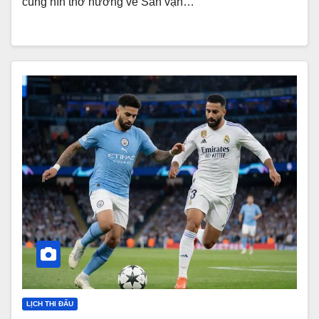
cùng nín thở hướng về Sân vận…
LỊCH THI ĐẤU