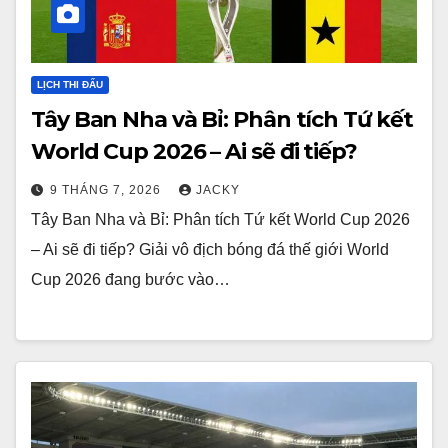
LỊCH THI ĐẤU
Tây Ban Nha và Bỉ: Phân tích Tứ kết
World Cup 2026 – Ai sẽ đi tiếp?
9 THÁNG 7, 2026
JACKY
Tây Ban Nha và Bỉ: Phân tích Tứ kết World Cup 2026
– Ai sẽ đi tiếp? Giải vô địch bóng đá thế giới World
Cup 2026 đang bước vào…