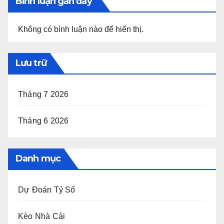
Bình luận gần đây
Không có bình luận nào để hiển thị.
Lưu trữ
Tháng 7 2026
Tháng 6 2026
Danh mục
Dự Đoán Tỷ Số
Kèo Nhà Cái