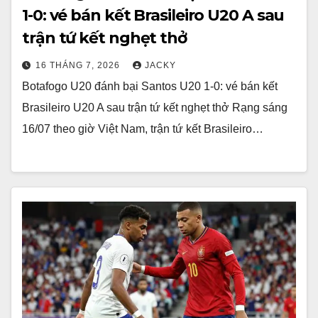
1-0: vé bán kết Brasileiro U20 A sau
trận tứ kết nghẹt thở
16 THÁNG 7, 2026
JACKY
Botafogo U20 đánh bại Santos U20 1-0: vé bán kết
Brasileiro U20 A sau trận tứ kết nghẹt thở Rạng sáng
16/07 theo giờ Việt Nam, trận tứ kết Brasileiro…