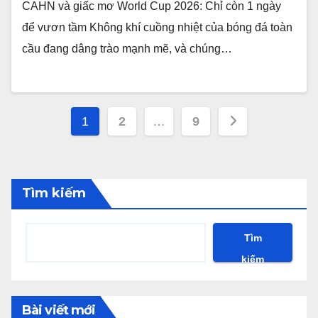
CAHN và giấc mơ World Cup 2026: Chỉ còn 1 ngày
để vươn tầm Không khí cuồng nhiệt của bóng đá toàn
cầu đang dâng trào mạnh mẽ, và chúng…
Phân
1
2
…
9
trang
bài
Tìm kiếm
viết
Tìm
kiếm
Bài viết mới