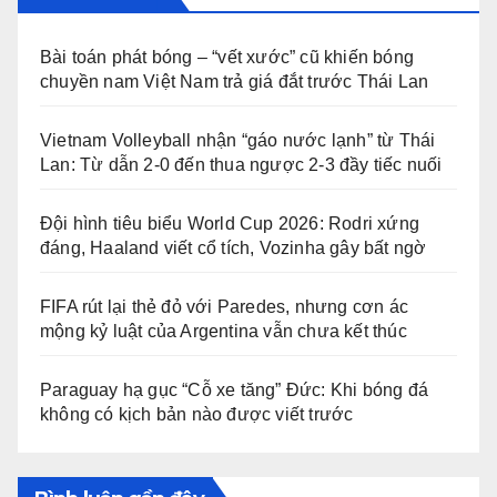
Bài toán phát bóng – “vết xước” cũ khiến bóng
chuyền nam Việt Nam trả giá đắt trước Thái Lan
Vietnam Volleyball nhận “gáo nước lạnh” từ Thái
Lan: Từ dẫn 2-0 đến thua ngược 2-3 đầy tiếc nuối
Đội hình tiêu biểu World Cup 2026: Rodri xứng
đáng, Haaland viết cổ tích, Vozinha gây bất ngờ
FIFA rút lại thẻ đỏ với Paredes, nhưng cơn ác
mộng kỷ luật của Argentina vẫn chưa kết thúc
Paraguay hạ gục “Cỗ xe tăng” Đức: Khi bóng đá
không có kịch bản nào được viết trước