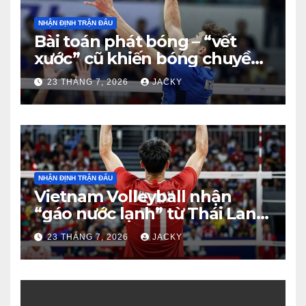
NHẬN ĐỊNH TRẬN ĐẤU
Bài toán phát bóng – “vết
xước” cũ khiến bóng chuyền
nam Việt Nam trả giá đắt
23 THÁNG 7, 2026
JACKY
trước Thái Lan
NHẬN ĐỊNH TRẬN ĐẤU
Vietnam Volleyball nhận
“gáo nước lạnh” từ Thái Lan:
Từ dẫn 2-0 đến thua ngược 2-
23 THÁNG 7, 2026
JACKY
3 đầy tiếc nuối