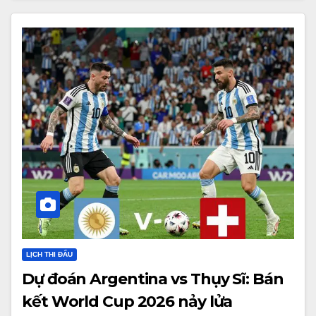
LỊCH THI ĐẤU
Dự đoán Argentina vs Thụy Sĩ: Bán
kết World Cup 2026 nảy lửa