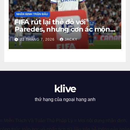
NHẬN ĐỊNH TRẬN ĐẤU
FIFA rút lại thẻ đỏ với
Paredes, nhưng cơn ác mộng
kỷ luật của Argentina vẫn
22 THÁNG 7, 2026
JACKY
chưa kết thúc
klive
thứ hạng của ngoại hạng anh
= Miễn Trách Và Tuân Thủ Pháp Lý = Mọi nội dung nhận định,
công thức toán học và phân tích dữ liệu trên hệ thống này hoàn