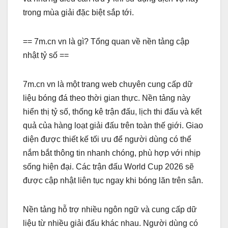
trong mùa giải đặc biệt sắp tới.
== 7m.cn vn là gì? Tổng quan về nền tảng cập
nhật tỷ số ==
7m.cn vn là một trang web chuyên cung cấp dữ
liệu bóng đá theo thời gian thực. Nền tảng này
hiển thị tỷ số, thống kê trận đấu, lịch thi đấu và kết
quả của hàng loạt giải đấu trên toàn thế giới. Giao
diện được thiết kế tối ưu để người dùng có thể
nắm bắt thông tin nhanh chóng, phù hợp với nhịp
sống hiện đại. Các trận đấu World Cup 2026 sẽ
được cập nhật liên tục ngay khi bóng lăn trên sân.
Nền tảng hỗ trợ nhiều ngôn ngữ và cung cấp dữ
liệu từ nhiều giải đấu khác nhau. Người dùng có