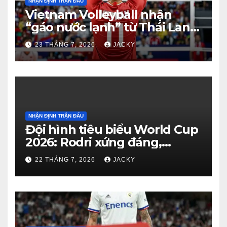
NHẬN ĐỊNH TRẬN ĐẤU
Vietnam Volleyball nhận
“gáo nước lạnh” từ Thái Lan:
Từ dẫn 2-0 đến thua ngược 2-
23 THÁNG 7, 2026
JACKY
3 đầy tiếc nuối
NHẬN ĐỊNH TRẬN ĐẤU
Đội hình tiêu biểu World Cup
2026: Rodri xứng đáng,
Haaland viết cổ tích, Vozinha
22 THÁNG 7, 2026
JACKY
gây bất ngờ