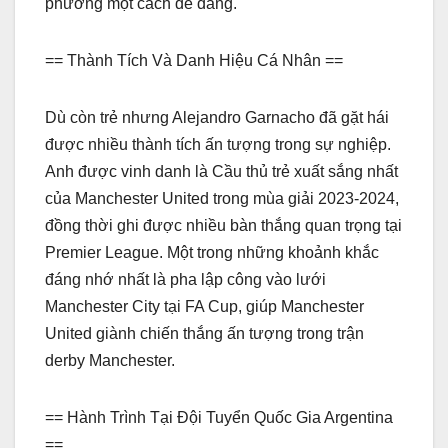
phương một cách dễ dàng.
== Thành Tích Và Danh Hiệu Cá Nhân ==
Dù còn trẻ nhưng Alejandro Garnacho đã gặt hái
được nhiều thành tích ấn tượng trong sự nghiệp.
Anh được vinh danh là Cầu thủ trẻ xuất sắng nhất
của Manchester United trong mùa giải 2023-2024,
đồng thời ghi được nhiều bàn thắng quan trọng tại
Premier League. Một trong những khoảnh khắc
đáng nhớ nhất là pha lập công vào lưới
Manchester City tại FA Cup, giúp Manchester
United giành chiến thắng ấn tượng trong trận
derby Manchester.
== Hành Trình Tại Đội Tuyển Quốc Gia Argentina
==