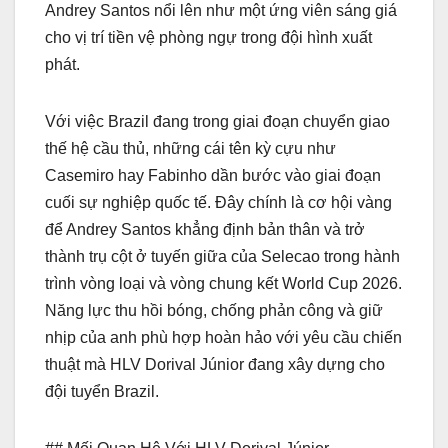
Andrey Santos nổi lên như một ứng viên sáng giá
cho vị trí tiền vệ phòng ngự trong đội hình xuất
phát.
Với việc Brazil đang trong giai đoạn chuyển giao
thế hệ cầu thủ, những cái tên kỳ cựu như
Casemiro hay Fabinho dần bước vào giai đoạn
cuối sự nghiệp quốc tế. Đây chính là cơ hội vàng
để Andrey Santos khẳng định bản thân và trở
thành trụ cột ở tuyến giữa của Selecao trong hành
trình vòng loại và vòng chung kết World Cup 2026.
Năng lực thu hồi bóng, chống phản công và giữ
nhịp của anh phù hợp hoàn hảo với yêu cầu chiến
thuật mà HLV Dorival Júnior đang xây dựng cho
đội tuyển Brazil.