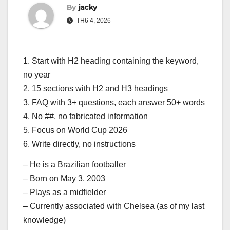
By
jacky
TH6 4, 2026
1. Start with H2 heading containing the keyword,
no year
2. 15 sections with H2 and H3 headings
3. FAQ with 3+ questions, each answer 50+ words
4. No ##, no fabricated information
5. Focus on World Cup 2026
6. Write directly, no instructions
– He is a Brazilian footballer
– Born on May 3, 2003
– Plays as a midfielder
– Currently associated with Chelsea (as of my last
knowledge)