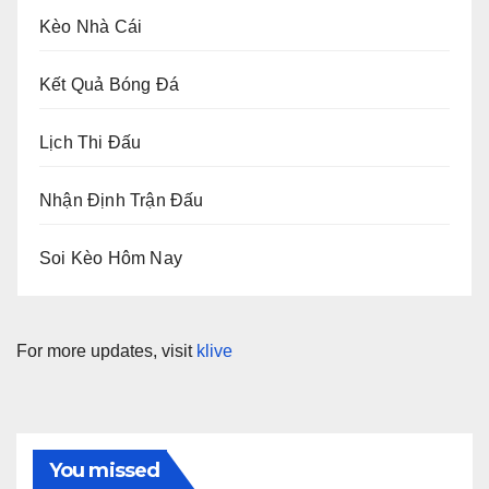
Kèo Nhà Cái
Kết Quả Bóng Đá
Lịch Thi Đấu
Nhận Định Trận Đấu
Soi Kèo Hôm Nay
For more updates, visit
klive
You missed