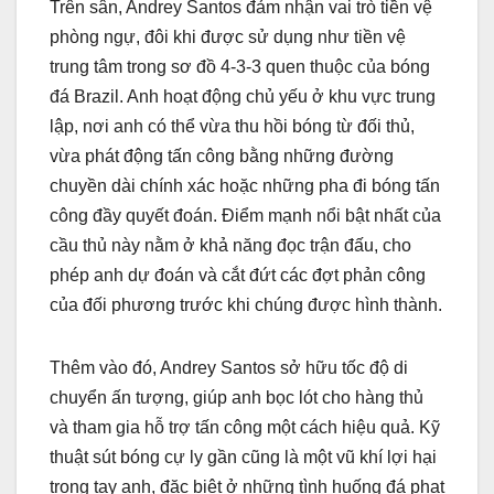
Trên sân, Andrey Santos đảm nhận vai trò tiền vệ
phòng ngự, đôi khi được sử dụng như tiền vệ
trung tâm trong sơ đồ 4-3-3 quen thuộc của bóng
đá Brazil. Anh hoạt động chủ yếu ở khu vực trung
lập, nơi anh có thể vừa thu hồi bóng từ đối thủ,
vừa phát động tấn công bằng những đường
chuyền dài chính xác hoặc những pha đi bóng tấn
công đầy quyết đoán. Điểm mạnh nổi bật nhất của
cầu thủ này nằm ở khả năng đọc trận đấu, cho
phép anh dự đoán và cắt đứt các đợt phản công
của đối phương trước khi chúng được hình thành.
Thêm vào đó, Andrey Santos sở hữu tốc độ di
chuyển ấn tượng, giúp anh bọc lót cho hàng thủ
và tham gia hỗ trợ tấn công một cách hiệu quả. Kỹ
thuật sút bóng cự ly gần cũng là một vũ khí lợi hại
trong tay anh, đặc biệt ở những tình huống đá phạt