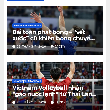
NHẬN ĐỊNH TRẬN ĐẤU
Bài toán phát bóng – “vết
xước” cũ khiến bóng chuyền
nam Việt Nam trả giá đắt
23 THÁNG 7, 2026
JACKY
trước Thái Lan
NHẬN ĐỊNH TRẬN ĐẤU
Vietnam Volleyball nhận
“gáo nước lạnh” từ Thái Lan:
Từ dẫn 2-0 đến thua ngược 2-
23 THÁNG 7, 2026
JACKY
3 đầy tiếc nuối