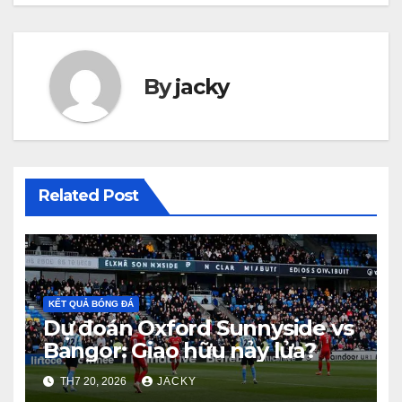
hướng
bài
viết
By
jacky
Related Post
KẾT QUẢ BÓNG ĐÁ
Dự đoán Oxford Sunnyside vs
Bangor: Giao hữu nảy lửa?
TH7 20, 2026
JACKY