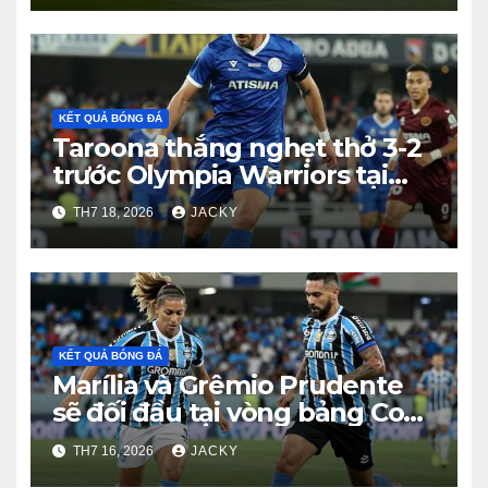
KẾT QUẢ BÓNG ĐÁ
Taroona thắng nghẹt thở 3-2
trước Olympia Warriors tại
Tasmania Southern
TH7 18, 2026
JACKY
Championship
KẾT QUẢ BÓNG ĐÁ
Marília và Grêmio Prudente
sẽ đối đầu tại vòng bảng Copa
Paulista vào lúc 05h30 ngày
TH7 16, 2026
JACKY
18/7 (giờ Việt