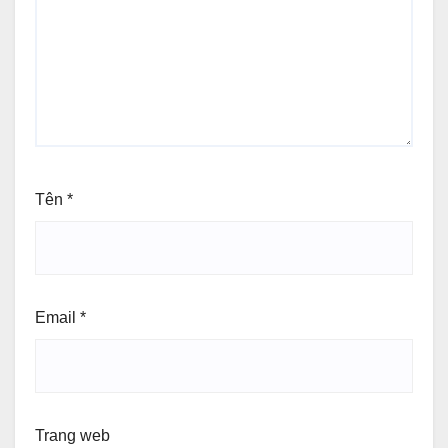
Tên
*
Email
*
Trang web