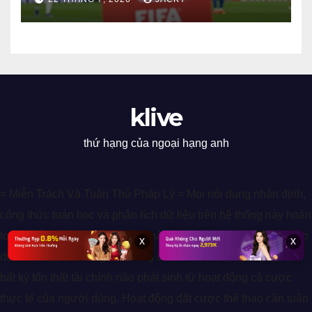
chưa kết thúc
klive
thứ hạng của ngoại hạng anh
= Miễn Trách Và Tuân Thủ Pháp Lý = Mọi nội dung nhận định,
công thức toán học và phân tích dữ liệu trên hệ thống này hoàn
toàn chỉ mang tính chất tham khảo cho mục đích giải trí và giáo
x
x
dục kiến thức. Chúng tôi không chịu trách nhiệm pháp lý cho
bất kỳ tổn thất tài chính nào phát sinh từ hoạt động cá cược
thực tế của người dùng. Hoạt động đặt cược thể thao cần tuân