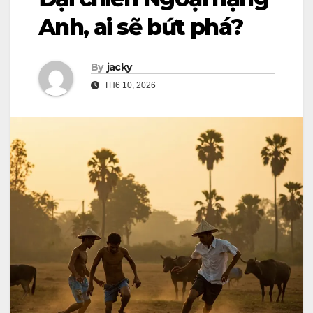
Anh, ai sẽ bứt phá?
By
jacky
TH6 10, 2026