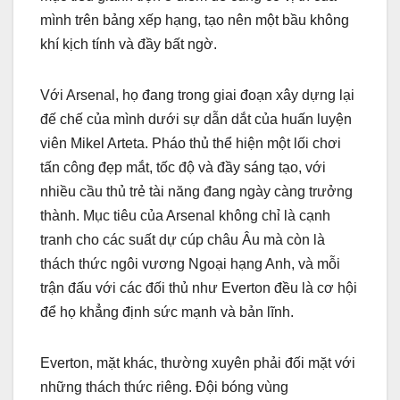
mình trên bảng xếp hạng, tạo nên một bầu không
khí kịch tính và đầy bất ngờ.
Với Arsenal, họ đang trong giai đoạn xây dựng lại
đế chế của mình dưới sự dẫn dắt của huấn luyện
viên Mikel Arteta. Pháo thủ thể hiện một lối chơi
tấn công đẹp mắt, tốc độ và đầy sáng tạo, với
nhiều cầu thủ trẻ tài năng đang ngày càng trưởng
thành. Mục tiêu của Arsenal không chỉ là cạnh
tranh cho các suất dự cúp châu Âu mà còn là
thách thức ngôi vương Ngoại hạng Anh, và mỗi
trận đấu với các đối thủ như Everton đều là cơ hội
để họ khẳng định sức mạnh và bản lĩnh.
Everton, mặt khác, thường xuyên phải đối mặt với
những thách thức riêng. Đội bóng vùng