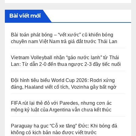
Bài viết mới
Bài toán phát bóng – “vết xước” cũ khiến bóng
chuyền nam Việt Nam trả giá đắt trước Thái Lan
Vietnam Volleyball nhận “gáo nước lạnh” từ Thái
Lan: Từ dẫn 2-0 đến thua ngược 2-3 đầy tiếc nuối
Đội hình tiêu biểu World Cup 2026: Rodri xứng
đáng, Haaland viết cổ tích, Vozinha gây bất ngờ
FIFA rút lại thẻ đỏ với Paredes, nhưng cơn ác
mộng kỷ luật của Argentina vẫn chưa kết thúc
Paraguay hạ gục “Cỗ xe tăng” Đức: Khi bóng đá
không có kịch bản nào được viết trước