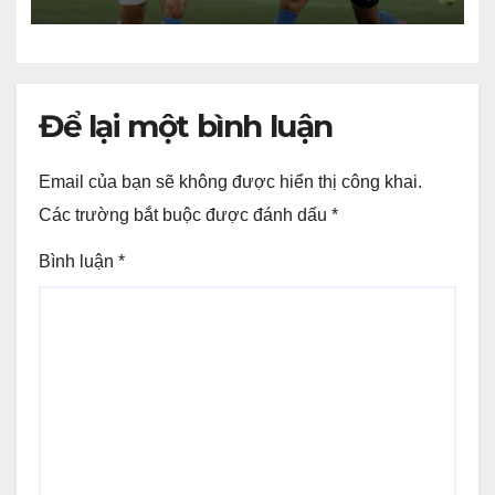
18/7 (giờ Việt
Để lại một bình luận
Email của bạn sẽ không được hiển thị công khai.
Các trường bắt buộc được đánh dấu
*
Bình luận
*