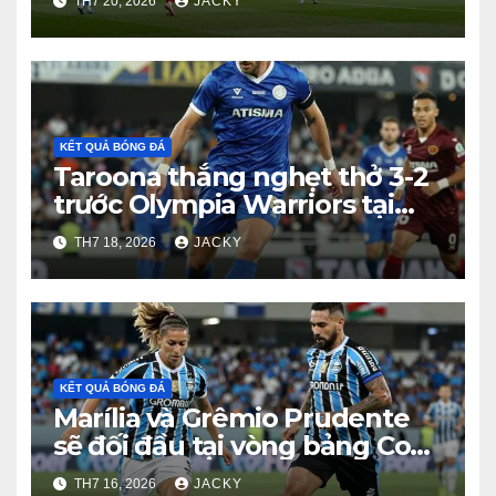
TH7 20, 2026
JACKY
KẾT QUẢ BÓNG ĐÁ
Taroona thắng nghẹt thở 3-2
trước Olympia Warriors tại
Tasmania Southern
TH7 18, 2026
JACKY
Championship
KẾT QUẢ BÓNG ĐÁ
Marília và Grêmio Prudente
sẽ đối đầu tại vòng bảng Copa
Paulista vào lúc 05h30 ngày
TH7 16, 2026
JACKY