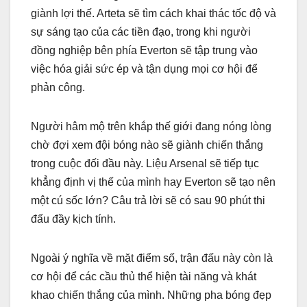
giành lợi thế. Arteta sẽ tìm cách khai thác tốc độ và
sự sáng tạo của các tiền đạo, trong khi người
đồng nghiệp bên phía Everton sẽ tập trung vào
việc hóa giải sức ép và tận dụng mọi cơ hội để
phản công.
Người hâm mộ trên khắp thế giới đang nóng lòng
chờ đợi xem đội bóng nào sẽ giành chiến thắng
trong cuộc đối đầu này. Liệu Arsenal sẽ tiếp tục
khẳng định vị thế của mình hay Everton sẽ tạo nên
một cú sốc lớn? Câu trả lời sẽ có sau 90 phút thi
đấu đầy kịch tính.
Ngoài ý nghĩa về mặt điểm số, trận đấu này còn là
cơ hội để các cầu thủ thể hiện tài năng và khát
khao chiến thắng của mình. Những pha bóng đẹp