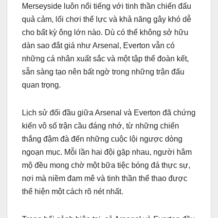
Merseyside luôn nổi tiếng với tinh thần chiến đấu
quả cảm, lối chơi thể lực và khả năng gây khó dễ
cho bất kỳ ông lớn nào. Dù có thể không sở hữu
dàn sao đắt giá như Arsenal, Everton vẫn có
những cá nhân xuất sắc và một tập thể đoàn kết,
sẵn sàng tạo nên bất ngờ trong những trận đấu
quan trọng.
Lịch sử đối đầu giữa Arsenal và Everton đã chứng
kiến vô số trận cầu đáng nhớ, từ những chiến
thắng đậm đà đến những cuộc lội ngược dòng
ngoạn mục. Mỗi lần hai đội gặp nhau, người hâm
mộ đều mong chờ một bữa tiệc bóng đá thực sự,
nơi mà niềm đam mê và tinh thần thể thao được
thể hiện một cách rõ nét nhất.