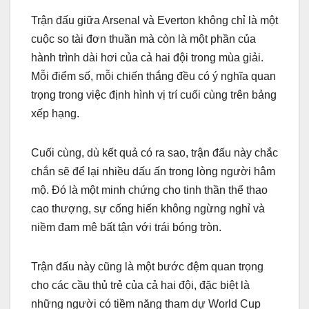
Trận đấu giữa Arsenal và Everton không chỉ là một
cuộc so tài đơn thuần mà còn là một phần của
hành trình dài hơi của cả hai đội trong mùa giải.
Mỗi điểm số, mỗi chiến thắng đều có ý nghĩa quan
trọng trong việc định hình vị trí cuối cùng trên bảng
xếp hạng.
Cuối cùng, dù kết quả có ra sao, trận đấu này chắc
chắn sẽ để lại nhiều dấu ấn trong lòng người hâm
mộ. Đó là một minh chứng cho tinh thần thể thao
cao thượng, sự cống hiến không ngừng nghỉ và
niềm đam mê bất tận với trái bóng tròn.
Trận đấu này cũng là một bước đệm quan trọng
cho các cầu thủ trẻ của cả hai đội, đặc biệt là
những người có tiềm năng tham dự World Cup