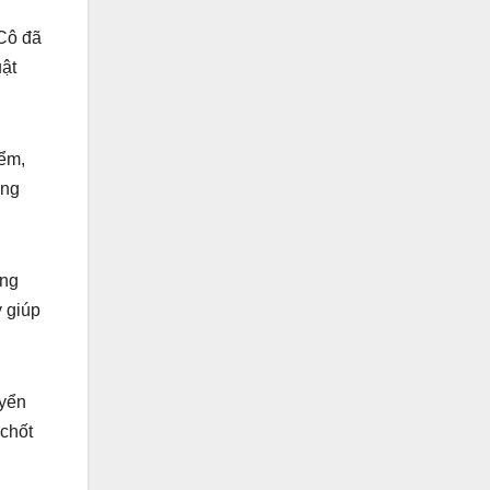
 Cô đã
uật
iểm,
ơng
ờng
 giúp
uyển
 chốt