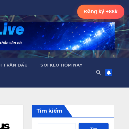
Đăng ký +88k
H TRẬN ĐẤU
SOI KÈO HÔM NAY
Tìm kiếm
us
Tìm