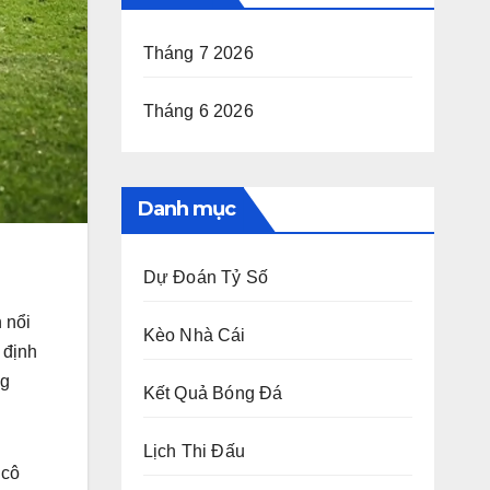
Tháng 7 2026
Tháng 6 2026
Danh mục
Dự Đoán Tỷ Số
 nổi
Kèo Nhà Cái
 định
ng
Kết Quả Bóng Đá
Lịch Thi Đấu
 cô