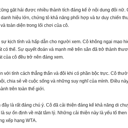
ũng gặt hái được nhiều thành tích đáng kể ở nội dung đôi nữ.
danh hiệu lớn, chứng tỏ khả năng phối hợp và tư duy chiến th
à toàn diện trong lối chơi của cô.
sự kịch tính và hấp dẫn cho người xem. Cô không ngại mạo h
ất có thể. Sự quyết đoán và mạnh mẽ trên sân đã trở thành thư
ặt của cô đều trở nên đáng xem.
 với tính cách thẳng thắn và đôi khi có phần bộc trực. Cô thư
i, chia sẻ về cuộc sống và những suy nghĩ của mình. Điều này
nh trên toàn thế giới.
đây là rất đáng chú ý. Cô đã cải thiện đáng kể khả năng di ch
 là sự ổn định về mặt tâm lý. Những cải thiện này là yếu tố then
ảng xếp hạng WTA.