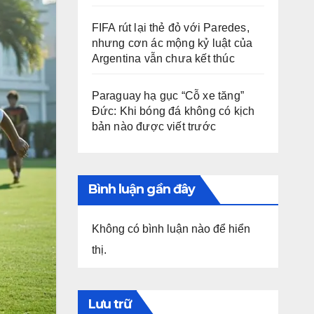
FIFA rút lại thẻ đỏ với Paredes,
nhưng cơn ác mộng kỷ luật của
Argentina vẫn chưa kết thúc
Paraguay hạ gục “Cỗ xe tăng”
Đức: Khi bóng đá không có kịch
bản nào được viết trước
Bình luận gần đây
Không có bình luận nào để hiển
thị.
Lưu trữ