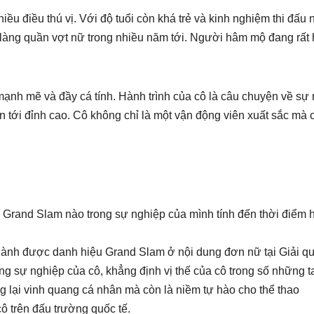
u điều thú vị. Với độ tuổi còn khá trẻ và kinh nghiệm thi đấu 
rị làng quần vợt nữ trong nhiều năm tới. Người hâm mộ đang rất
 mạnh mẽ và đầy cá tính. Hành trình của cô là câu chuyện về sự
 tới đỉnh cao. Cô không chỉ là một vận động viên xuất sắc mà 
.
rand Slam nào trong sự nghiệp của mình tính đến thời điểm 
giành được danh hiệu Grand Slam ở nội dung đơn nữ tại Giải q
ng sự nghiệp của cô, khẳng định vị thế của cô trong số những t
g lại vinh quang cá nhân mà còn là niềm tự hào cho thể thao
ô trên đấu trường quốc tế.