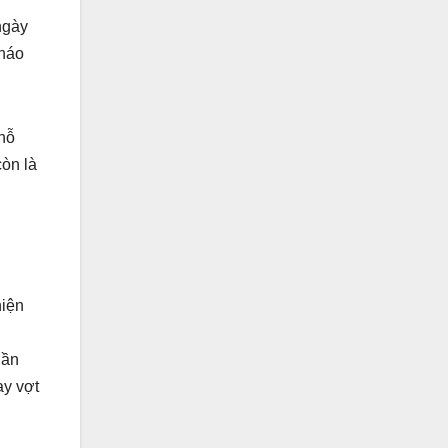
ngày
 háo
 nỗ
còn là
hiện
uần
ay vợt