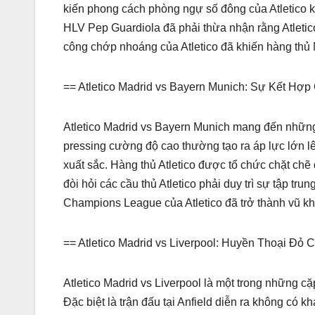
kiến phong cách phòng ngự số đông của Atletico kh
HLV Pep Guardiola đã phải thừa nhận rằng Atletic
công chớp nhoáng của Atletico đã khiến hàng thủ M
== Atletico Madrid vs Bayern Munich: Sự Kết Hợ
Atletico Madrid vs Bayern Munich mang đến những t
pressing cường độ cao thường tạo ra áp lực lớn l
xuất sắc. Hàng thủ Atletico được tổ chức chặt chẽ
đòi hỏi các cầu thủ Atletico phải duy trì sự tập tru
Champions League của Atletico đã trở thành vũ kh
== Atletico Madrid vs Liverpool: Huyền Thoại Đỏ
Atletico Madrid vs Liverpool là một trong những
Đặc biệt là trận đấu tại Anfield diễn ra không có k