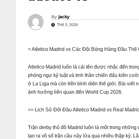
By
jacky
TH6 3, 2026
= Atletico Madrid vs Các Đội Bóng Hàng Đầu Thế 
Atletico Madrid luôn là cái tên được nhắc đến tron
phòng ngự kỷ luật và tinh thần chiến đấu kiên cườ
ở La Liga mà còn trên bình diện thế giới. Bài viết n
ảnh hưởng liên quan đến World Cup 2026.
== Lịch Sử Đối Đầu Atletico Madrid vs Real Madri
Trận derby thủ đô Madrid luôn là một trong những 
tạo ra vô số trận cầu nảy lửa qua nhiều thập kỷ. Lầ