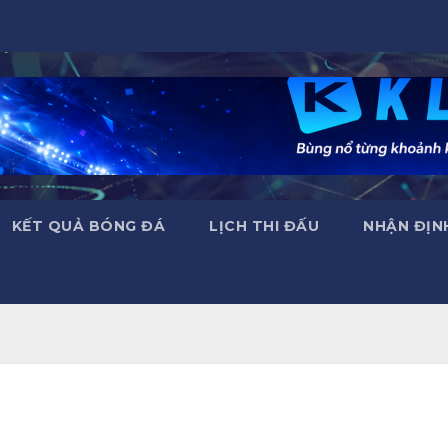
KẾT QUẢ BÓNG ĐÁ
LỊCH THI ĐẤU
NHẬN ĐỊN