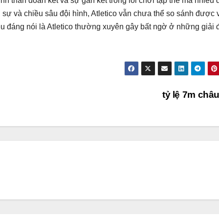
inh thần đoàn kết và sự gắn kết trong lối chơi tập thể mà nhiều 
sự và chiều sâu đội hình, Atletico vẫn chưa thể so sánh được 
 đáng nói là Atletico thường xuyên gây bất ngờ ở những giải 
tỷ lệ 7m châ