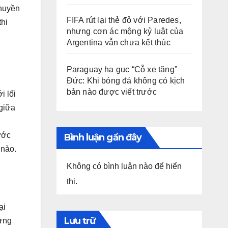
 huyền
FIFA rút lại thẻ đỏ với Paredes,
thi
nhưng cơn ác mộng kỷ luật của
Argentina vẫn chưa kết thúc
Paraguay hạ gục “Cỗ xe tăng”
Đức: Khi bóng đá không có kịch
bản nào được viết trước
i lối
 giữa
ước
Bình luận gần đây
 nào.
Không có bình luận nào để hiển
thị.
ại
Lưu trữ
hứng