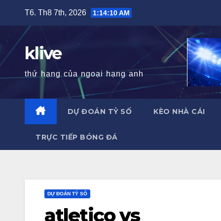
Skip
T6. Th8 7th, 2026
1:14:11 AM
to
content
klive
thứ hạng của ngoại hạng anh
DỰ ĐOÁN TỶ SỐ
KÈO NHÀ CÁI
TRỰC TIẾP BÓNG ĐÁ
DỰ ĐOÁN TỶ SỐ
atletico vs