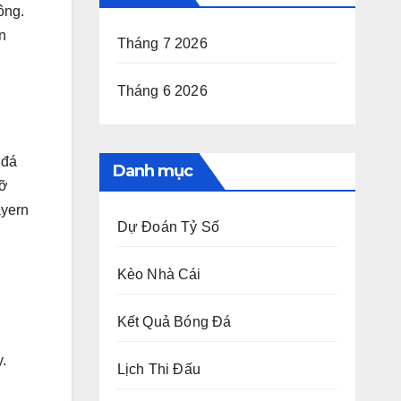
ông.
n
Tháng 7 2026
Tháng 6 2026
 đá
Danh mục
đỡ
ayern
Dự Đoán Tỷ Số
Kèo Nhà Cái
Kết Quả Bóng Đá
.
Lịch Thi Đấu