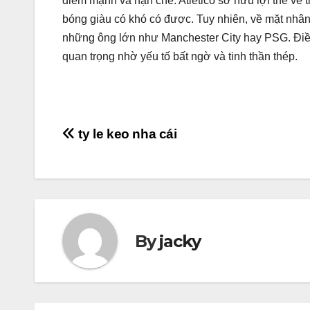
điểm mạnh và hạn chế. Atletico sở hữu lợi thế về t
bóng giàu có khó có được. Tuy nhiên, về mặt nhân 
những ông lớn như Manchester City hay PSG. Điều
quan trọng nhờ yếu tố bất ngờ và tinh thần thép.
Điều
ty le keo nha cái
hướng
bài
viết
By
jacky