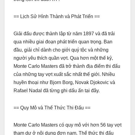
== Lịch Sử Hình Thành và Phát Triển ==
Giải đấu được thành lập từ năm 1897 và đã trải
qua nhiều giai đoạn phát triển quan trọng. Ban
đầu, giải chỉ dành cho giới quý tộc và những
người yêu thích quần vợt. Qua hơn một thế kỷ,
Monte Carlo Masters đã trở thành địa điểm thi đấu
của những tay vợt xuất sắc nhất thế giới. Nhiều
huyền thoại như Bjorn Borg, Novak Djokovic và
Rafael Nadal đã từng ghi dấu ấn tại đây.
== Quy Mô và Thể Thức Thi Đấu ==
Monte Carlo Masters có quy mô với hơn 56 tay vợt
tham dự ở nội dung đơn nam. Thể thức thi đấu