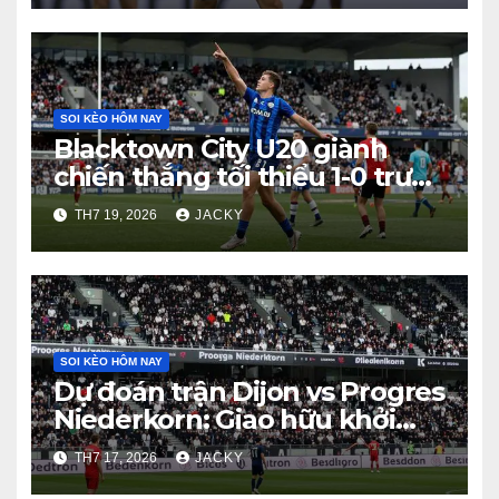
SOI KÈO HÔM NAY
Blacktown City U20 giành
chiến thắng tối thiểu 1-0 trước
St. George City U20
TH7 19, 2026
JACKY
SOI KÈO HÔM NAY
Dự đoán trận Dijon vs Progres
Niederkorn: Giao hữu khởi
động mùa giải 2026
TH7 17, 2026
JACKY