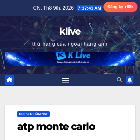
Skip
Đăng ký +88k
CN. Th8 9th, 2026
7:37:44 AM
to
content
klive
thứ hạng của ngoại hạng anh
SOI KÈO HÔM NAY
atp monte carlo