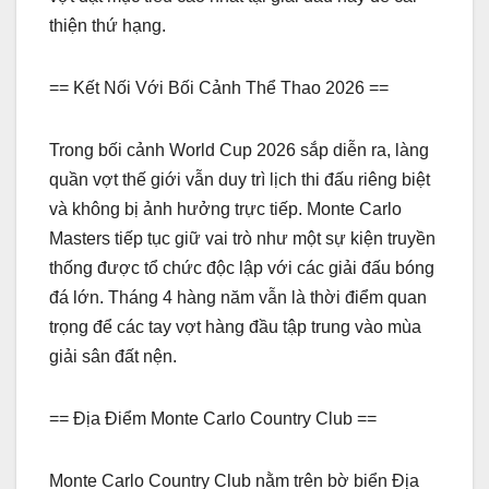
thiện thứ hạng.
== Kết Nối Với Bối Cảnh Thể Thao 2026 ==
Trong bối cảnh World Cup 2026 sắp diễn ra, làng
quần vợt thế giới vẫn duy trì lịch thi đấu riêng biệt
và không bị ảnh hưởng trực tiếp. Monte Carlo
Masters tiếp tục giữ vai trò như một sự kiện truyền
thống được tổ chức độc lập với các giải đấu bóng
đá lớn. Tháng 4 hàng năm vẫn là thời điểm quan
trọng để các tay vợt hàng đầu tập trung vào mùa
giải sân đất nện.
== Địa Điểm Monte Carlo Country Club ==
Monte Carlo Country Club nằm trên bờ biển Địa