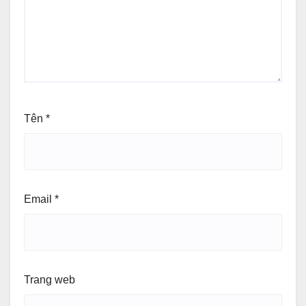
Tên
*
Email
*
Trang web