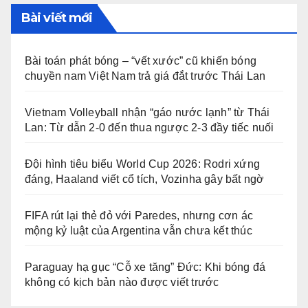
Bài viết mới
Bài toán phát bóng – “vết xước” cũ khiến bóng
chuyền nam Việt Nam trả giá đắt trước Thái Lan
Vietnam Volleyball nhận “gáo nước lạnh” từ Thái
Lan: Từ dẫn 2-0 đến thua ngược 2-3 đầy tiếc nuối
Đội hình tiêu biểu World Cup 2026: Rodri xứng
đáng, Haaland viết cổ tích, Vozinha gây bất ngờ
FIFA rút lại thẻ đỏ với Paredes, nhưng cơn ác
mộng kỷ luật của Argentina vẫn chưa kết thúc
Paraguay hạ gục “Cỗ xe tăng” Đức: Khi bóng đá
không có kịch bản nào được viết trước