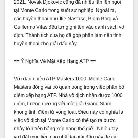
2021. Novak Djokovic cũng đã nhiều lần lên ngôi
tại Monte Carlo trong suốt sự nghiệp. Ngoài ra,
các huyền thoại như Ilie Nastase, Bjorn Borg và
Guillermo Vilas đều từng ghi tên vào danh sách vô
địch. Thành tích của họ đã góp phần làm nên tính
huyền thoại cho giải đấu này.
== Ý Nghĩa Về Mặt Xếp Hạng ATP ==
Với danh hiệu ATP Masters 1000, Monte Carlo
Masters đóng vai trò quan trọng trong việc phân bổ
điểm xếp hạng ATP. Nhà vô địch nhận được 1000
điểm, tương đương với một giải Grand Slam
không tính điểm từ vòng loại. Điều này có nghĩa là
việc vô địch tại Monte Carlo có thể tạo ra bước
nhảy lớn trên bảng xếp hạng thế giới. Nhiều tay
vợt đặt mục tiêu cao nhất tại giải đấu này để cải