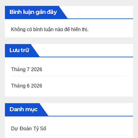
Bình luận gần đây
Không có bình luận nào để hiển thị.
Lưu trữ
Tháng 7 2026
Tháng 6 2026
Danh mục
Dự Đoán Tỷ Số