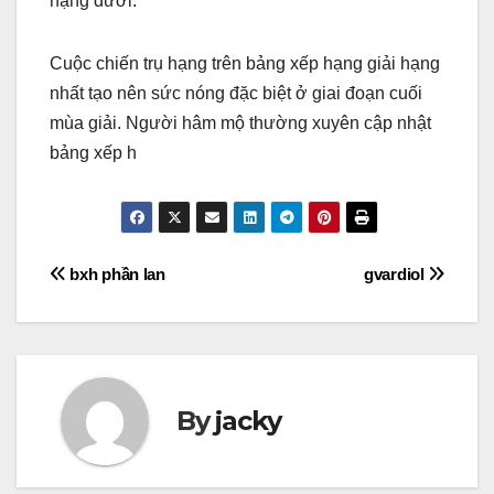
hạng dưới.
Cuộc chiến trụ hạng trên bảng xếp hạng giải hạng
nhất tạo nên sức nóng đặc biệt ở giai đoạn cuối
mùa giải. Người hâm mộ thường xuyên cập nhật
bảng xếp h
Điều
bxh phần lan
gvardiol
hướng
bài
viết
By
jacky