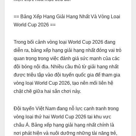
== Bảng Xếp Hạng Giải Hạng Nhất Và Vòng Loại
World Cup 2026 ==
Trong bối cảnh vòng loại World Cup 2026 đang
diễn ra, bảng xếp hạng giải hạng nhất đóng vai trò
quan trọng trong việc đánh giá sức mạnh của các
đội bóng nội địa. Nhiều cầu thủ từ giải hạng nhất
được triệu tập vào đội tuyển quốc gia để tham gia
vòng loại World Cup 2026, tạo nên mối liên hệ
chặt chẽ giữa hai sân chơi này.
Đội tuyển Việt Nam đang nỗ lực cạnh tranh trong
vòng loại thứ hai World Cup 2026 tại khu vực
châu Á. Bảng xếp hạng giải hạng nhất chính là
nơi phát hiện và nuôi dưỡng những tài năng trẻ,