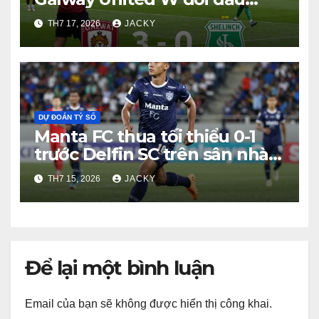
Shelbourne W
TH7 17, 2026
JACKY
DỰ ĐOÁN TỶ SỐ
Manta FC thua tối thiểu 0-1
trước Delfin SC trên sân nhà
Estadio Jocay
TH7 15, 2026
JACKY
Để lại một bình luận
Email của bạn sẽ không được hiển thị công khai.