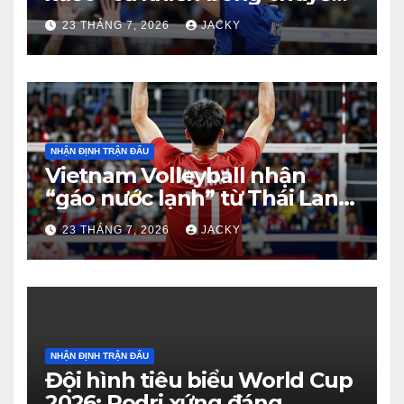
nam Việt Nam trả giá đắt
23 THÁNG 7, 2026
JACKY
trước Thái Lan
NHẬN ĐỊNH TRẬN ĐẤU
Vietnam Volleyball nhận
“gáo nước lạnh” từ Thái Lan:
Từ dẫn 2-0 đến thua ngược 2-
23 THÁNG 7, 2026
JACKY
3 đầy tiếc nuối
NHẬN ĐỊNH TRẬN ĐẤU
Đội hình tiêu biểu World Cup
2026: Rodri xứng đáng,