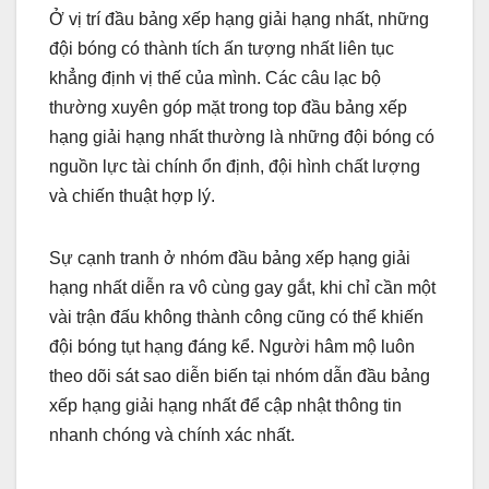
Ở vị trí đầu bảng xếp hạng giải hạng nhất, những
đội bóng có thành tích ấn tượng nhất liên tục
khẳng định vị thế của mình. Các câu lạc bộ
thường xuyên góp mặt trong top đầu bảng xếp
hạng giải hạng nhất thường là những đội bóng có
nguồn lực tài chính ổn định, đội hình chất lượng
và chiến thuật hợp lý.
Sự cạnh tranh ở nhóm đầu bảng xếp hạng giải
hạng nhất diễn ra vô cùng gay gắt, khi chỉ cần một
vài trận đấu không thành công cũng có thể khiến
đội bóng tụt hạng đáng kể. Người hâm mộ luôn
theo dõi sát sao diễn biến tại nhóm dẫn đầu bảng
xếp hạng giải hạng nhất để cập nhật thông tin
nhanh chóng và chính xác nhất.