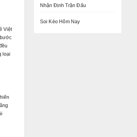
Nhận Định Trận Đấu
Soi Kèo Hôm Nay
ẻ Việt
g bước
 đều
 loại
chiến
nâng
ỏi