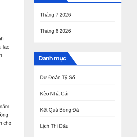
Tháng 7 2026
Tháng 6 2026
nh
u lạc
h
Danh mục
Dự Đoán Tỷ Số
Kèo Nhà Cái
 nằm
Kết Quả Bóng Đá
đồng
ến cho
Lịch Thi Đấu