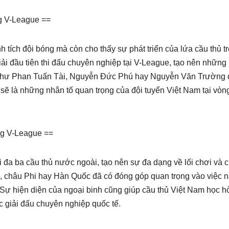
g V-League ==
ích đội bóng mà còn cho thấy sự phát triển của lứa cầu thủ tr
iải đầu tiên thi đấu chuyên nghiệp tại V-League, tạo nên nhữn
rẻ như Phan Tuấn Tài, Nguyễn Đức Phú hay Nguyễn Văn Trường
ẽ là những nhân tố quan trọng của đội tuyển Việt Nam tại vòng
g V-League ==
 đa ba cầu thủ nước ngoài, tạo nên sự đa dạng về lối chơi và 
il, châu Phi hay Hàn Quốc đã có đóng góp quan trọng vào việc 
Sự hiện diện của ngoại binh cũng giúp cầu thủ Việt Nam học h
 giải đấu chuyên nghiệp quốc tế.