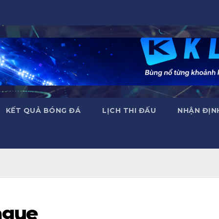
KẾT QUẢ BÓNG ĐÁ
LỊCH THI ĐẤU
NHẬN ĐỊN
ague