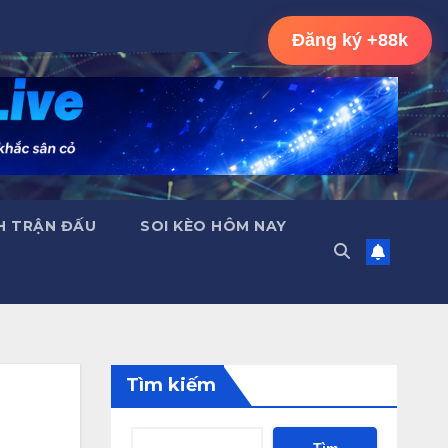
Đăng ký +88k
H TRẬN ĐẤU
SOI KÈO HÔM NAY
Tìm kiếm
Tìm