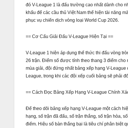
đó V-League 1 là đấu trường cao nhất dành cho n
khấu để các cầu thủ Việt Nam thể hiện tài năng mà 
phục vụ chiến dịch vòng loại World Cup 2026.
== Cơ Cấu Giải Đấu V-League Hiện Tại ==
V-League 1 hiện áp dụng thể thức thi đấu vòng tròn
26 trận. Điểm số được tính theo thang 3 điểm cho m
mùa giải, đội đứng nhất bảng xếp hạng V-League
League, trong khi các đội xếp cuối bảng sẽ phải 
== Cách Đọc Bảng Xếp Hạng V-League Chính Xá
Để theo dõi bảng xếp hạng V-League một cách hiệ
hạng, số trận đã đấu, số trận thắng, số trận hòa, s
điểm. Hiệu số bàn thắng bại là tiêu chí phân biệt q