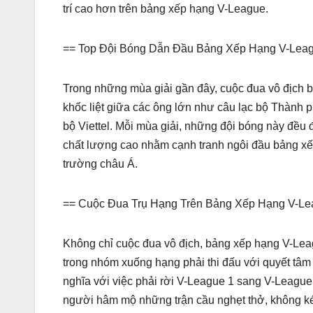
trí cao hơn trên bảng xếp hạng V-League.
== Top Đội Bóng Dẫn Đầu Bảng Xếp Hạng V-Lea
Trong những mùa giải gần đây, cuộc đua vô địch
khốc liệt giữa các ông lớn như câu lạc bộ Thành 
bộ Viettel. Mỗi mùa giải, những đội bóng này đều
chất lượng cao nhằm cạnh tranh ngôi đầu bảng xếp 
trường châu Á.
== Cuộc Đua Trụ Hạng Trên Bảng Xếp Hạng V-Le
Không chỉ cuộc đua vô địch, bảng xếp hạng V-Lea
trong nhóm xuống hạng phải thi đấu với quyết tâm 
nghĩa với việc phải rời V-League 1 sang V-League
người hâm mộ những trận cầu nghẹt thở, không ké