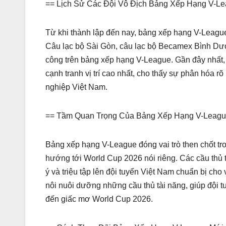
== Lịch Sử Các Đội Vô Địch Bảng Xếp Hạng V-L
Từ khi thành lập đến nay, bảng xếp hạng V-League 
Câu lạc bộ Sài Gòn, câu lạc bộ Becamex Bình Dư
công trên bảng xếp hạng V-League. Gần đây nhất, 
cạnh tranh vị trí cao nhất, cho thấy sự phân hóa r
nghiệp Việt Nam.
== Tầm Quan Trọng Của Bảng Xếp Hạng V-League
Bảng xếp hạng V-League đóng vai trò then chốt tro
hướng tới World Cup 2026 nói riêng. Các cầu thủ 
ý và triệu tập lên đội tuyển Việt Nam chuẩn bị cho
nôi nuôi dưỡng những cầu thủ tài năng, giúp đội t
đến giấc mơ World Cup 2026.