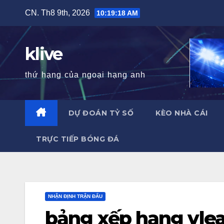
Skip
CN. Th8 9th, 2026
10:19:19 AM
to
content
klive
thứ hạng của ngoại hạng anh
DỰ ĐOÁN TỶ SỐ
KÈO NHÀ CÁI
TRỰC TIẾP BÓNG ĐÁ
NHẬN ĐỊNH TRẬN ĐẤU
bảng xếp hạng vle