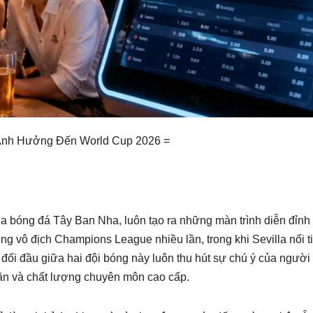
à Ảnh Hưởng Đến World Cup 2026 =
ủa bóng đá Tây Ban Nha, luôn tạo ra những màn trình diễn đỉnh
ừng vô địch Champions League nhiều lần, trong khi Sevilla nổi t
 đối đầu giữa hai đội bóng này luôn thu hút sự chú ý của ngườ
nhãn và chất lượng chuyên môn cao cấp.