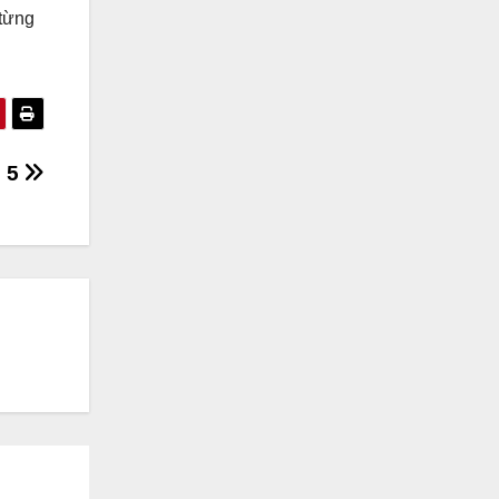
 từng
i 5