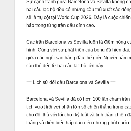
Sự cạnh tranh giữa Barcelona và Sevilla không ch
hai câu lạc bộ đều có những cầu thủ xuất sắc đón
sẽ là trụ cột tại World Cup 2026. Đây là cuộc chi
hảo trong từng trận đấu đỉnh cao.
Các trận Barcelona vs Sevilla luôn là điểm nóng củ
hình. Cùng với sự phát triển của bóng đá hiện đạ
giữa các ngôi sao hàng đầu thế giới. Người hâm 
cầu thủ đến từ hai câu lạc bộ lớn này.
== Lịch sử đối đầu Barcelona và Sevilla ==
Barcelona và Sevilla đã có hơn 100 lần chạm trán t
tích vượt trội với phần lớn số chiến thắng trong c
cho đối thủ với lối chơi kỷ luật và tinh thần chiến
thắng và diễn biến hấp dẫn đến những phút cuối c