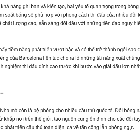
hả năng ghi bàn và kiến tạo, hai yếu tố quan trọng trong bóng
kiểm soát bóng sẽ phù hợp với phong cách thi đấu của nhiều đội 
 chất lượng cao, sẵn sàng đối đầu với những tiền đạo nguy hi
hấy tiềm năng phát triển vượt bậc và có thể trở thành ngôi sao 
iếng của Barcelona liên tục cho ra lò những tài năng xuất chúng
h nghiệm thi đấu đỉnh cao trước khi bước vào giải đấu lớn nhấ
==
 Nha mà còn là bệ phóng cho nhiều cầu thủ quốc tế. Đội bóng 
từ khắp nơi trên thế giới, tạo nguồn cung ổn định cho các đội tu
 phát triển cầu thủ toàn diện, cả về tấn công lẫn phòng ngự.