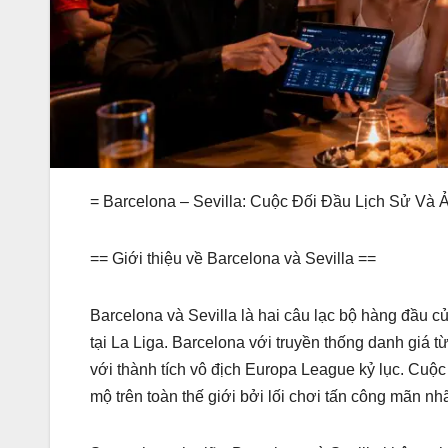
= Barcelona – Sevilla: Cuộc Đối Đầu Lịch Sử V
== Giới thiệu về Barcelona và Sevilla ==
Barcelona và Sevilla là hai câu lạc bộ hàng đầu c
tại La Liga. Barcelona với truyền thống danh giá t
với thành tích vô địch Europa League kỷ lục. Cuộc
mộ trên toàn thế giới bởi lối chơi tấn công mãn 