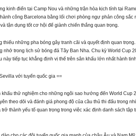
 kinh điển tại Camp Nou và những trận hòa kịch tính tại Ram
thành công Barcelona bằng lối chơi phòng ngự phản công sắc n
và tận dụng tốt cơ hội để giành chiến thắng quan trọng.
g thiếu những pha bóng gây tranh cãi và quyết định quan trọng
áng nhớ trong lịch sử bóng đá Tây Ban Nha. Chu kỳ World Cup 
 này tiếp tục khẳng định vị thế trên sân khấu lớn nhất hành tinh
evilla với tuyển quốc gia ==
sân khấu thử nghiệm cho những ngôi sao hướng đến World Cup 
yên theo dõi và đánh giá phong độ của cầu thủ thi đấu trong n
a trở thành yếu tố quan trọng trong việc xác định danh sách tập 
i dào cho các đội tuyển quốc gia mạnh của châu Âu và Nam Mỹ