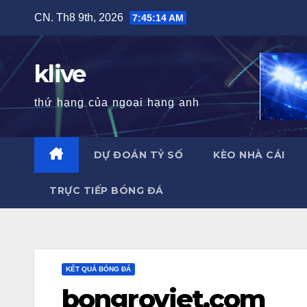
Skip
CN. Th8 9th, 2026
7:45:15 AM
to
content
klive
thứ hạng của ngoại hạng anh
DỰ ĐOÁN TỶ SỐ
KÈO NHÀ CÁI
TRỰC TIẾP BÓNG ĐÁ
KẾT QUẢ BÓNG ĐÁ
bongroviet.com