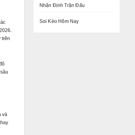
Nhận Định Trận Đấu
Soi Kèo Hôm Nay
các
 2026.
 trên
 độ
 sâu
a và
thay