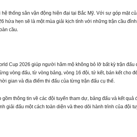
 hệ thống sân vận động hiện đại tại Bắc Mỹ. Với sự góp mặt củ
6 hứa hẹn sẽ là một mùa giải kịch tính với những trận cầu đỉnh
oàn cầu.
 World Cup 2026 giúp người hâm mộ không bỏ lỡ bất kỳ trận đấu
từng vòng đấu, từ vòng bảng, vòng 16 đội, tứ kết, bán kết cho đ
hời gian và địa điểm thi đấu của từng trận đấu cụ thể.
o gồm thông tin về các đội tuyển tham dự, bảng đấu và kết quả đ
h giải đấu một cách toàn diện và theo dõi hành trình của đội t