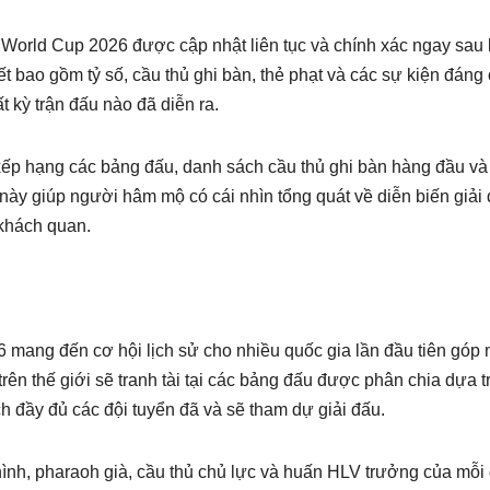
World Cup 2026 được cập nhật liên tục và chính xác ngay sau 
iết bao gồm tỷ số, cầu thủ ghi bàn, thẻ phạt và các sự kiện đáng
t kỳ trận đấu nào đã diễn ra.
ếp hạng các bảng đấu, danh sách cầu thủ ghi bàn hàng đầu và
 này giúp người hâm mộ có cái nhìn tổng quát về diễn biến giải
 khách quan.
6 mang đến cơ hội lịch sử cho nhiều quốc gia lần đầu tiên góp 
trên thế giới sẽ tranh tài tại các bảng đấu được phân chia dựa t
 đầy đủ các đội tuyển đã và sẽ tham dự giải đấu.
i hình, pharaoh già, cầu thủ chủ lực và huấn HLV trưởng của mỗi 