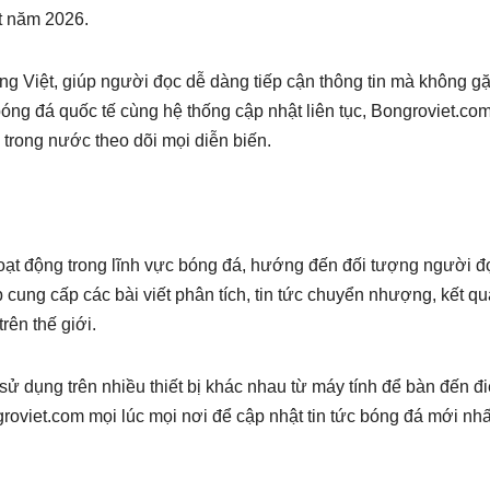
t năm 2026.
ng Việt, giúp người đọc dễ dàng tiếp cận thông tin mà không g
óng đá quốc tế cùng hệ thống cập nhật liên tục, Bongroviet.co
á trong nước theo dõi mọi diễn biến.
hoạt động trong lĩnh vực bóng đá, hướng đến đối tượng người đ
ung cấp các bài viết phân tích, tin tức chuyển nhượng, kết qu
rên thế giới.
 sử dụng trên nhiều thiết bị khác nhau từ máy tính để bàn đến đ
roviet.com mọi lúc mọi nơi để cập nhật tin tức bóng đá mới nh