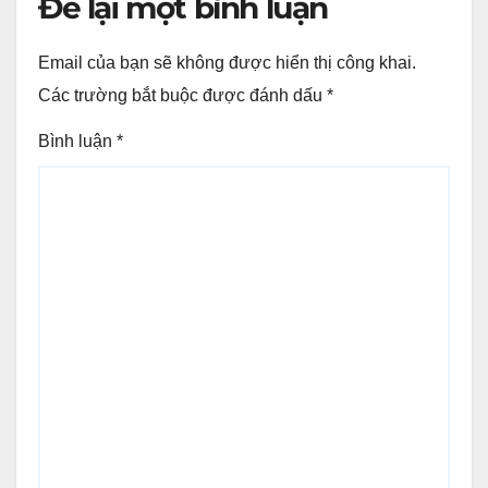
Để lại một bình luận
Email của bạn sẽ không được hiển thị công khai.
Các trường bắt buộc được đánh dấu
*
Bình luận
*