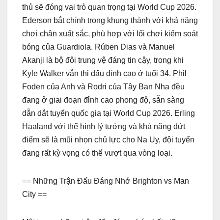
thủ sẽ đóng vai trò quan trọng tại World Cup 2026.
Ederson bắt chính trong khung thành với khả năng
chơi chân xuất sắc, phù hợp với lối chơi kiểm soát
bóng của Guardiola. Rúben Dias và Manuel
Akanji là bộ đôi trung vệ đáng tin cậy, trong khi
Kyle Walker vẫn thi đấu đỉnh cao ở tuổi 34. Phil
Foden của Anh và Rodri của Tây Ban Nha đều
đang ở giai đoạn đỉnh cao phong độ, sẵn sàng
dẫn dắt tuyển quốc gia tại World Cup 2026. Erling
Haaland với thể hình lý tưởng và khả năng dứt
điểm sẽ là mũi nhọn chủ lực cho Na Uy, đội tuyển
đang rất kỳ vọng có thể vượt qua vòng loại.
== Những Trận Đấu Đáng Nhớ Brighton vs Man
City ==