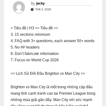
By
jacky
TH6 3, 2026
= Tiêu đề | H3 == Tiêu đề ==
3. 15 sections minimum
4. FAQ with 3+ questions, each answer 50+ words
5. No ## headers
6. Don’t fabricate information
7. Focus on World Cup 2026
== Lịch Sử Đối Đầu Brighton vs Man City ==
Brighton vs Man City là một trong những cặp đấu
mang tính cạnh tranh cao tại Premier League trong
những mùa giải gần đây. Man City với sức mạnh