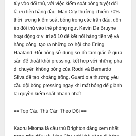
tùy vào đối thủ, với việc kiểm soát bóng tuyệt đối
là ưu tiên hàng đầu. Man City thường chiếm 70%
thời lượng kiểm soát bóng trong các trận đấu, dồn
ép đối thủ vào thế phòng ngự. Kevin De Bruyne
hoạt động ở vị trí số 10 để kết nối hàng tiền vệ và
hàng công, tạo ra những cơ hội cho Erling
Haaland. Đội bóng sử dụng sơ đồ tam giác ở giữa
sân để thoát khỏi pressing, kết hợp với những pha
di chuyển không bóng của Rodri và Bernardo
Silva để tạo khoảng trống. Guardiola thường yêu
cầu đội bóng pressing ngay khi mất bóng để giành
lại quyền kiểm soát nhanh nhất.
== Top Cầu Thủ Cần Theo Dõi ==
Kaoru Mitoma là cầu thủ Brighton đáng xem nhất