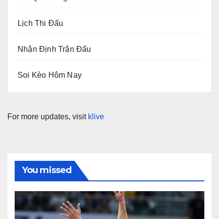
Lịch Thi Đấu
Nhận Định Trận Đấu
Soi Kèo Hôm Nay
For more updates, visit
klive
You missed