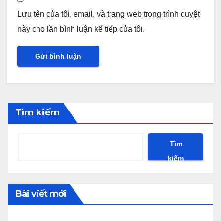
Lưu tên của tôi, email, và trang web trong trình duyệt
này cho lần bình luận kế tiếp của tôi.
Tìm kiếm
Tìm
kiếm
Bài viết mới