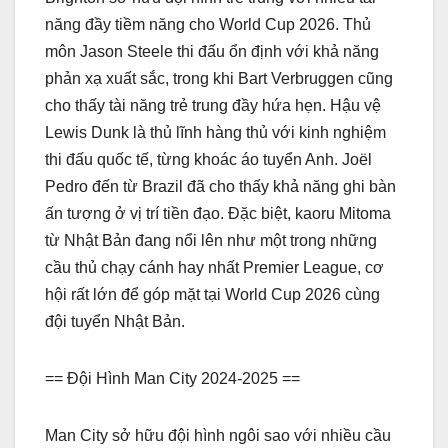
năng đầy tiềm năng cho World Cup 2026. Thủ
môn Jason Steele thi đấu ổn định với khả năng
phản xạ xuất sắc, trong khi Bart Verbruggen cũng
cho thấy tài năng trẻ trung đầy hứa hẹn. Hậu vệ
Lewis Dunk là thủ lĩnh hàng thủ với kinh nghiệm
thi đấu quốc tế, từng khoác áo tuyển Anh. Joël
Pedro đến từ Brazil đã cho thấy khả năng ghi bàn
ấn tượng ở vị trí tiền đạo. Đặc biệt, kaoru Mitoma
từ Nhật Bản đang nổi lên như một trong những
cầu thủ chạy cánh hay nhất Premier League, cơ
hội rất lớn để góp mặt tại World Cup 2026 cùng
đội tuyển Nhật Bản.
== Đội Hình Man City 2024-2025 ==
Man City sở hữu đội hình ngôi sao với nhiều cầu