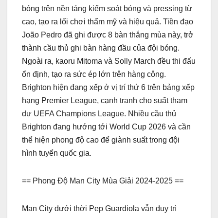
bóng trên nền tảng kiểm soát bóng và pressing từ
cao, tạo ra lối chơi thẩm mỹ và hiệu quả. Tiền đạo
João Pedro đã ghi được 8 bàn thắng mùa này, trở
thành cầu thủ ghi bàn hàng đầu của đội bóng.
Ngoài ra, kaoru Mitoma và Solly March đều thi đấu
ổn định, tạo ra sức ép lớn trên hàng công.
Brighton hiện đang xếp ở vị trí thứ 6 trên bảng xếp
hạng Premier League, cạnh tranh cho suất tham
dự UEFA Champions League. Nhiều cầu thủ
Brighton đang hướng tới World Cup 2026 và cần
thể hiện phong độ cao để giành suất trong đội
hình tuyển quốc gia.
== Phong Độ Man City Mùa Giải 2024-2025 ==
Man City dưới thời Pep Guardiola vẫn duy trì