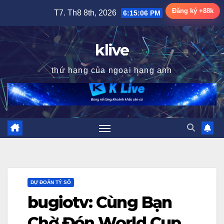
Skip
Đăng ký +88k
T7. Th8 8th, 2026
6:15:07 PM
to
content
klive
thứ hạng của ngoại hạng anh
DỰ ĐOÁN TỶ SỐ
bugiotv: Cùng Bạn
Chờ Đón World Cup