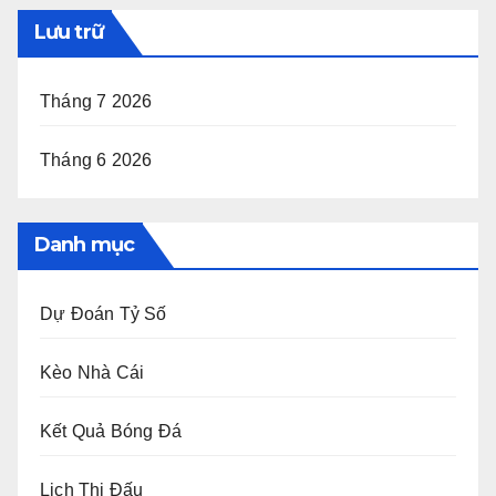
Lưu trữ
Tháng 7 2026
Tháng 6 2026
Danh mục
Dự Đoán Tỷ Số
Kèo Nhà Cái
Kết Quả Bóng Đá
Lịch Thi Đấu