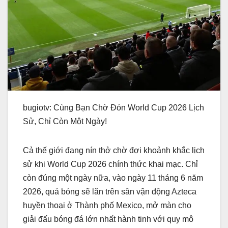
bugiotv: Cùng Bạn Chờ Đón World Cup 2026 Lịch
Sử, Chỉ Còn Một Ngày!
Cả thế giới đang nín thở chờ đợi khoảnh khắc lịch
sử khi World Cup 2026 chính thức khai mạc. Chỉ
còn đúng một ngày nữa, vào ngày 11 tháng 6 năm
2026, quả bóng sẽ lăn trên sân vận động Azteca
huyền thoại ở Thành phố Mexico, mở màn cho
giải đấu bóng đá lớn nhất hành tinh với quy mô