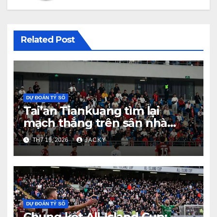
Related Post
DỰ ĐOÁN TỶ SỐ
Tai’an Tiankuang tìm lại
mạch thắng trên sân nhà
Taishan
TH7 19, 2026
JACKY
DỰ ĐOÁN TỶ SỐ
Chung kết All-Island Cup: