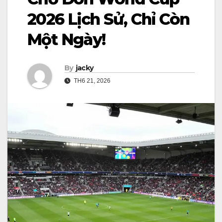
2026 Lịch Sử, Chỉ Còn
Một Ngày!
By
jacky
TH6 21, 2026