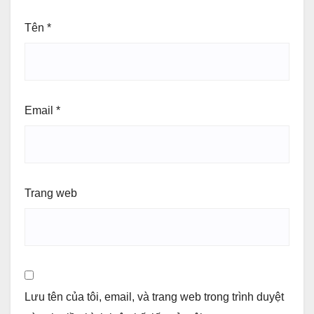
Tên
*
Email
*
Trang web
Lưu tên của tôi, email, và trang web trong trình duyệt