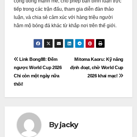
cộng đồng mạnh mẽ, cho phép bạn bình luận trực
tiếp trong các trận đấu, tham gia diễn đàn thảo
luận, và chia sẻ cảm xúc với hàng triệu người
hâm mộ bóng đá khác từ khắp nơi trên thế giới.
Điều
Link Bong88: Đếm
Mitoma Kaoru: Kỹ năng
ngược World Cup 2026
định đoạt, chờ World Cup
hướng
Chỉ còn một ngày nữa
2026 khai mạc!
bài
thôi!
viết
By
jacky