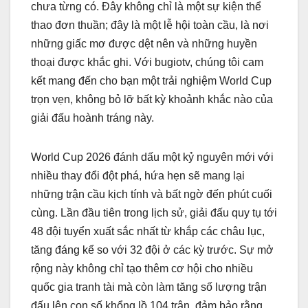
chưa từng có. Đây không chỉ là một sự kiện thể
thao đơn thuần; đây là một lễ hội toàn cầu, là nơi
những giấc mơ được dệt nên và những huyền
thoại được khắc ghi. Với bugiotv, chúng tôi cam
kết mang đến cho bạn một trải nghiệm World Cup
trọn vẹn, không bỏ lỡ bất kỳ khoảnh khắc nào của
giải đấu hoành tráng này.
World Cup 2026 đánh dấu một kỷ nguyên mới với
nhiều thay đổi đột phá, hứa hẹn sẽ mang lại
những trận cầu kịch tính và bất ngờ đến phút cuối
cùng. Lần đầu tiên trong lịch sử, giải đấu quy tụ tới
48 đội tuyển xuất sắc nhất từ khắp các châu lục,
tăng đáng kể so với 32 đội ở các kỳ trước. Sự mở
rộng này không chỉ tạo thêm cơ hội cho nhiều
quốc gia tranh tài mà còn làm tăng số lượng trận
đấu lên con số khổng lồ 104 trận, đảm bảo rằng