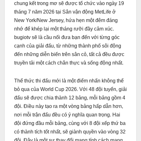
chung kết trong mơ sẽ được tổ chức vào ngày 19
tháng 7 năm 2026 tại Sân vận động MetLife ở
New York/New Jersey, hứa hẹn một đêm đáng
nhớ để khép lại một tháng rưỡi đầy cảm xúc.
bugiotv sẽ là cầu nối đưa bạn đến với từng góc
cạnh của giải đấu, từ những thành phố sôi động
đến những diễn biến trên sân cỏ, tất cả đều được
truyền tải một cách chân thực và sống động nhất.
Thể thức thi đấu mới là một điểm nhấn không thể
bỏ qua của World Cup 2026. Với 48 đội tuyển, giải
đấu sẽ được chia thành 12 bảng, mỗi bảng gồm 4
đội. Điều này tạo ra một vòng bảng hấp dẫn hơn,
nơi mỗi trận đấu đều có ý nghĩa quan trọng. Hai
đội đứng đầu mỗi bảng, cùng với 8 đội xếp thứ ba
có thành tích tốt nhất, sẽ giành quyền vào vòng 32
đội. Đây là một sự thay đổi mang tính cách mạng,