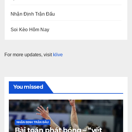
Nhận Định Trận Đấu
Soi Kèo Hôm Nay
For more updates, visit
klive
You missed
NHẬN ĐỊNH TRẬN ĐẤU
Bài toán phát bóng – “vết