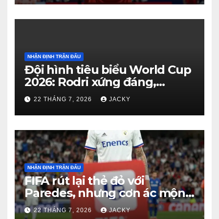
NHẬN ĐỊNH TRẬN ĐẤU
Đội hình tiêu biểu World Cup
2026: Rodri xứng đáng,
Haaland viết cổ tích, Vozinha
22 THÁNG 7, 2026
JACKY
gây bất ngờ
NHẬN ĐỊNH TRẬN ĐẤU
FIFA rút lại thẻ đỏ với
Paredes, nhưng cơn ác mộng
kỷ luật của Argentina vẫn
22 THÁNG 7, 2026
JACKY
chưa kết thúc