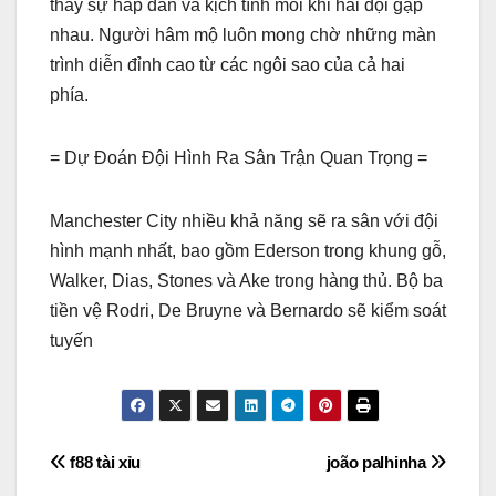
thấy sự hấp dẫn và kịch tính mỗi khi hai đội gặp
nhau. Người hâm mộ luôn mong chờ những màn
trình diễn đỉnh cao từ các ngôi sao của cả hai
phía.
= Dự Đoán Đội Hình Ra Sân Trận Quan Trọng =
Manchester City nhiều khả năng sẽ ra sân với đội
hình mạnh nhất, bao gồm Ederson trong khung gỗ,
Walker, Dias, Stones và Ake trong hàng thủ. Bộ ba
tiền vệ Rodri, De Bruyne và Bernardo sẽ kiểm soát
tuyến
Điều
f88 tài xỉu
joão palhinha