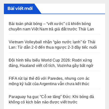
Bài viết mới
Bài toán phát bóng – “vết xước” cũ khiến bóng
chuyền nam Việt Nam trả giá đắt trước Thái Lan
Vietnam Volleyball nhận “gáo nước lạnh” từ Thái
Lan: Từ dẫn 2-0 đến thua ngược 2-3 đầy tiếc nuối
Đội hình tiêu biểu World Cup 2026: Rodri xứng
đáng, Haaland viết cổ tích, Vozinha gây bất ngờ
FIFA rút lại thẻ đỏ với Paredes, nhưng cơn ác
mộng kỷ luật của Argentina vẫn chưa kết thúc
Paraguay hạ gục “Cỗ xe tăng” Đức: Khi bóng đá
không có kịch bản nào được viết trước