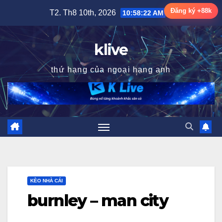
Skip
Đăng ký +88k
T2. Th8 10th, 2026
10:58:23 AM
to
content
klive
thứ hạng của ngoại hạng anh
KÈO NHÀ CÁI
burnley – man city