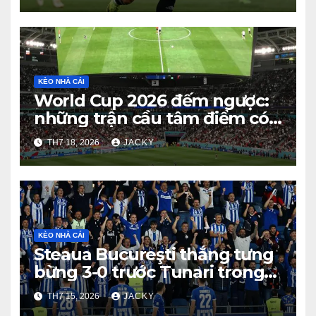
KÈO NHÀ CÁI
World Cup 2026 đếm ngược:
những trận cầu tâm điểm có
thể định hình cục diện vòng
TH7 18, 2026
JACKY
bảng
KÈO NHÀ CÁI
Steaua Bucureşti thắng tưng
bừng 3-0 trước Tunari trong
trận giao hữu CLB
TH7 15, 2026
JACKY