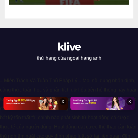
klive
thứ hạng của ngoại hạng anh
= Miễn Trách Và Tuân Thủ Pháp Lý = Mọi nội dung nhận định,
công thức toán học và phân tích dữ liệu trên hệ thống này hoàn
toàn chỉ mang tính chất tham khảo cho mục đích giải trí và giáo
x
x
dục kiến thức. Chúng tôi không chịu trách nhiệm pháp lý cho
bất kỳ tổn thất tài chính nào phát sinh từ hoạt động cá cược
thực tế của người dùng. Hoạt động đặt cược thể thao cần tuân
thủ nghiêm ngặt các quy định pháp luật sở tại liên quan đến