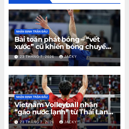
NHẬN ĐỊNH TRẬN ĐẤU
Bài toán phát bóng – “vết
xước” cũ khiến bóng chuyền
nam Việt Nam trả giá đắt
23 THÁNG 7, 2026
JACKY
trước Thái Lan
NHẬN ĐỊNH TRẬN ĐẤU
Vietnam Volleyball nhận
“gáo nước lạnh” từ Thái Lan:
Từ dẫn 2-0 đến thua ngược 2-
23 THÁNG 7, 2026
JACKY
3 đầy tiếc nuối