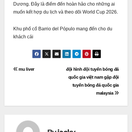
Dương. Đây là điểm đến hoàn hảo cho những ai
muốn kết hợp du lịch và theo dõi World Cup 2026.
Khu phố cổ Barrio del Pópulo mang đến cho du
khách cái
Điều
mu liver
đội hình đội tuyển bóng đá
quốc gia việt nam gặp đội
hướng
tuyển bóng đá quốc gia
bài
malaysia
viết