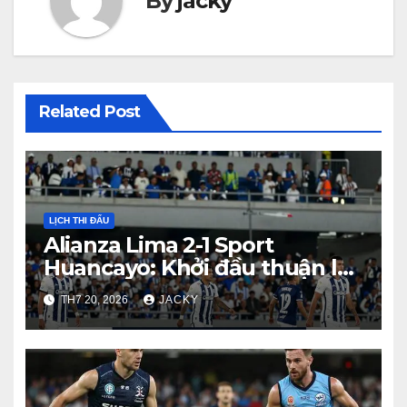
By
jacky
Related Post
LỊCH THI ĐẤU
Alianza Lima 2-1 Sport
Huancayo: Khởi đầu thuận lợi
cho đội chủ nhà tại Clausura
TH7 20, 2026
JACKY