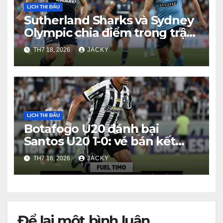
LỊCH THI ĐẤU
Sutherland Sharks và Sydney
Olympic chia điểm trong trận
hòa 1-1
TH7 18, 2026
JACKY
LỊCH THI ĐẤU
Botafogo U20 đánh bại
Santos U20 1-0: vé bán kết
Brasileiro U20 A sau trận tứ
TH7 16, 2026
JACKY
kết nghẹt thở
Để lại một bình luận