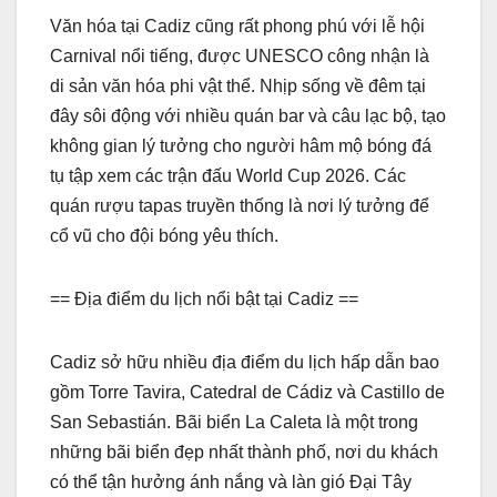
Văn hóa tại Cadiz cũng rất phong phú với lễ hội
Carnival nổi tiếng, được UNESCO công nhận là
di sản văn hóa phi vật thể. Nhịp sống về đêm tại
đây sôi động với nhiều quán bar và câu lạc bộ, tạo
không gian lý tưởng cho người hâm mộ bóng đá
tụ tập xem các trận đấu World Cup 2026. Các
quán rượu tapas truyền thống là nơi lý tưởng để
cổ vũ cho đội bóng yêu thích.
== Địa điểm du lịch nổi bật tại Cadiz ==
Cadiz sở hữu nhiều địa điểm du lịch hấp dẫn bao
gồm Torre Tavira, Catedral de Cádiz và Castillo de
San Sebastián. Bãi biển La Caleta là một trong
những bãi biển đẹp nhất thành phố, nơi du khách
có thể tận hưởng ánh nắng và làn gió Đại Tây