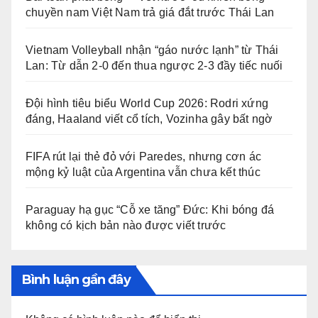
chuyền nam Việt Nam trả giá đắt trước Thái Lan
Vietnam Volleyball nhận “gáo nước lạnh” từ Thái
Lan: Từ dẫn 2-0 đến thua ngược 2-3 đầy tiếc nuối
Đội hình tiêu biểu World Cup 2026: Rodri xứng
đáng, Haaland viết cổ tích, Vozinha gây bất ngờ
FIFA rút lại thẻ đỏ với Paredes, nhưng cơn ác
mộng kỷ luật của Argentina vẫn chưa kết thúc
Paraguay hạ gục “Cỗ xe tăng” Đức: Khi bóng đá
không có kịch bản nào được viết trước
Bình luận gần đây