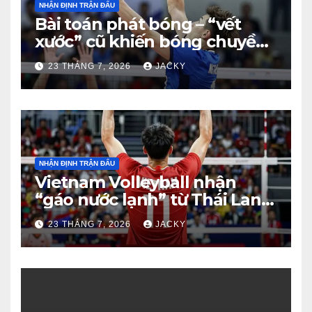
NHẬN ĐỊNH TRẬN ĐẤU
Bài toán phát bóng – “vết
xước” cũ khiến bóng chuyền
nam Việt Nam trả giá đắt
23 THÁNG 7, 2026
JACKY
trước Thái Lan
NHẬN ĐỊNH TRẬN ĐẤU
Vietnam Volleyball nhận
“gáo nước lạnh” từ Thái Lan:
Từ dẫn 2-0 đến thua ngược 2-
23 THÁNG 7, 2026
JACKY
3 đầy tiếc nuối