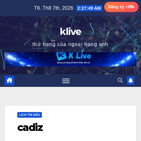
Skip
Đăng ký +88k
T6. Th8 7th, 2026
2:27:50 AM
to
content
klive
thứ hạng của ngoại hạng anh
LỊCH THI ĐẤU
cadiz