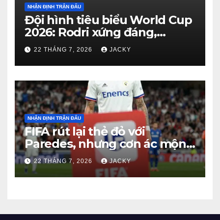
NHẬN ĐỊNH TRẬN ĐẤU
Đội hình tiêu biểu World Cup
2026: Rodri xứng đáng,
Haaland viết cổ tích, Vozinha
22 THÁNG 7, 2026
JACKY
gây bất ngờ
NHẬN ĐỊNH TRẬN ĐẤU
FIFA rút lại thẻ đỏ với
Paredes, nhưng cơn ác mộng
kỷ luật của Argentina vẫn
22 THÁNG 7, 2026
JACKY
chưa kết thúc