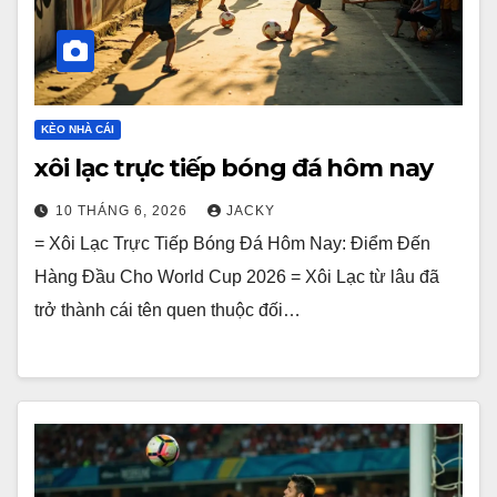
KÈO NHÀ CÁI
xôi lạc trực tiếp bóng đá hôm nay
10 THÁNG 6, 2026
JACKY
= Xôi Lạc Trực Tiếp Bóng Đá Hôm Nay: Điểm Đến
Hàng Đầu Cho World Cup 2026 = Xôi Lạc từ lâu đã
trở thành cái tên quen thuộc đối…