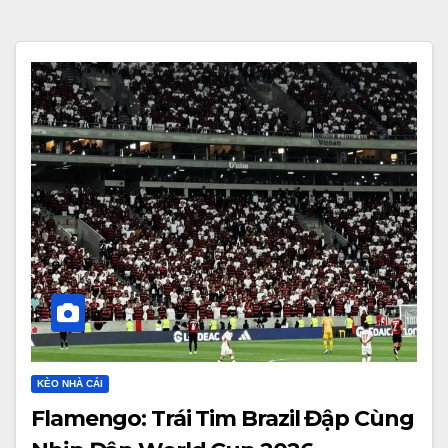
KÈO NHÀ CÁI
Flamengo: Trái Tim Brazil Đập Cùng