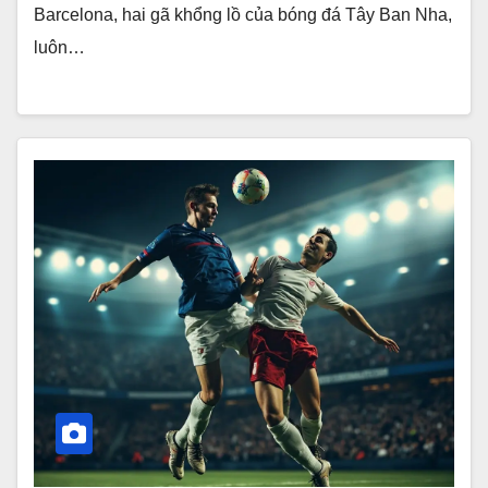
Barcelona, hai gã khổng lồ của bóng đá Tây Ban Nha,
luôn…