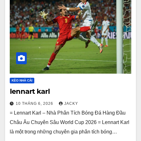
KÈO NHÀ CÁI
lennart karl
10 THÁNG 6, 2026
JACKY
= Lennart Karl – Nhà Phân Tích Bóng Đá Hàng Đầu
Châu Âu Chuyên Sâu World Cup 2026 = Lennart Karl
là một trong những chuyên gia phân tích bóng…