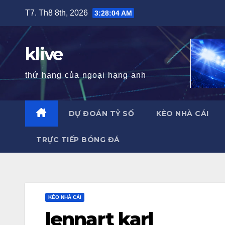
Skip
T7. Th8 8th, 2026
3:28:06 AM
to
content
klive
thứ hạng của ngoại hạng anh
DỰ ĐOÁN TỶ SỐ
KÈO NHÀ CÁI
TRỰC TIẾP BÓNG ĐÁ
KÈO NHÀ CÁI
lennart karl