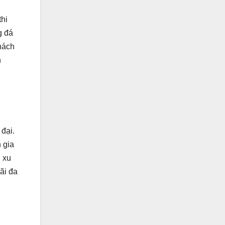
thi
g đá
thách
n
đại.
 gia
 xu
ãi đa