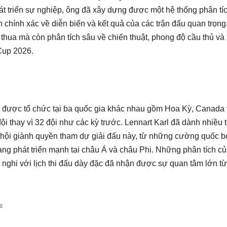
át triển sự nghiệp, ông đã xây dựng được một hệ thống phân tí
 chính xác về diễn biến và kết quả của các trận đấu quan trọng
 thua mà còn phân tích sâu về chiến thuật, phong độ cầu thủ và
Cup 2026.
iên được tổ chức tại ba quốc gia khác nhau gồm Hoa Kỳ, Canada
ội thay vì 32 đội như các kỳ trước. Lennart Karl đã dành nhiều 
ơ hội giành quyền tham dự giải đấu này, từ những cường quốc 
ang phát triển mạnh tại châu Á và châu Phi. Những phân tích c
h nghi với lịch thi đấu dày đặc đã nhận được sự quan tâm lớn từ
=