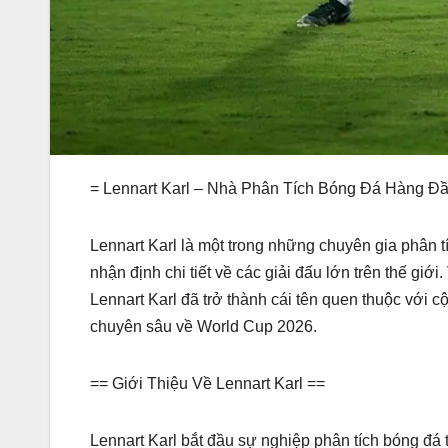
= Lennart Karl – Nhà Phân Tích Bóng Đá Hàng 
Lennart Karl là một trong những chuyên gia phân t
nhận định chi tiết về các giải đấu lớn trên thế gi
Lennart Karl đã trở thành cái tên quen thuộc với c
chuyên sâu về World Cup 2026.
== Giới Thiệu Về Lennart Karl ==
Lennart Karl bắt đầu sự nghiệp phân tích bóng đá 