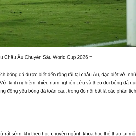
Đầu Châu Âu Chuyên Sâu World Cup 2026 =
ích bóng đá được biết đến rộng rãi tại châu Âu, đặc biệt với nh
ới. Với kinh nghiệm nhiều năm nghiên cứu và theo dõi bóng đá qu
ộng đồng yêu bóng đá toàn cầu, trong đó nổi bật là các phân tíc
từ rất sớm, khi theo học chuyên ngành khoa học thể thao tại mộ