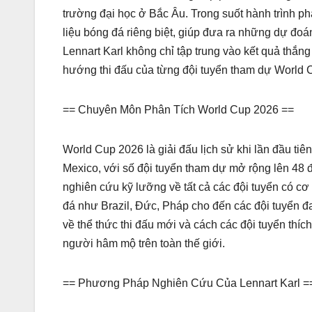
trường đại học ở Bắc Âu. Trong suốt hành trình ph
liệu bóng đá riêng biệt, giúp đưa ra những dự đoán
Lennart Karl không chỉ tập trung vào kết quả thắng
hướng thi đấu của từng đội tuyển tham dự World 
== Chuyên Môn Phân Tích World Cup 2026 ==
World Cup 2026 là giải đấu lịch sử khi lần đầu t
Mexico, với số đội tuyển tham dự mở rộng lên 48 đ
nghiên cứu kỹ lưỡng về tất cả các đội tuyển có c
đá như Brazil, Đức, Pháp cho đến các đội tuyển đ
về thể thức thi đấu mới và cách các đội tuyển thíc
người hâm mộ trên toàn thế giới.
== Phương Pháp Nghiên Cứu Của Lennart Karl =