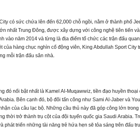
rt City có sức chứa lên đến 62,000 chỗ ngồi, nằm ở thành phố J
lớn nhất Trung Đông, được xây dựng với công nghệ tiên tiến và 
h vào năm 2014 và từng là địa điểm tổ chức các trận đấu quan
t của hàng chục nghìn cổ động viên, King Abdullah Sport City t
ong mỗi trận đấu sân nhà.
trong đó nổi bật nhất là Kamel Al-Muqawwiz, tiền đạo huyền thoạ
Arabia. Bên cạnh đó, bộ đôi tấn công như Sami Al-Jaber và Yo
nhận của câu lạc bộ. Những cầu thủ này đã góp công lớn trong 
ng thời trở thành trụ cột của đội tuyển quốc gia Saudi Arabia. T
và phát triển những tài năng trẻ hứa hẹn sẽ tỏa sáng trên đấu t