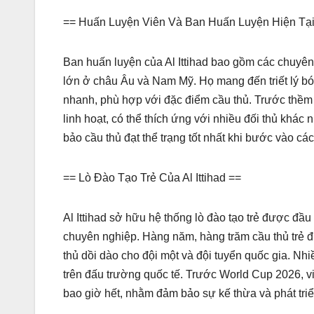
== Huấn Luyện Viên Và Ban Huấn Luyện Hiện Tại
Ban huấn luyện của Al Ittihad bao gồm các chuyên 
lớn ở châu Âu và Nam Mỹ. Họ mang đến triết lý bó
nhanh, phù hợp với đặc điểm cầu thủ. Trước thềm 
linh hoạt, có thể thích ứng với nhiều đối thủ khác
bảo cầu thủ đạt thể trạng tốt nhất khi bước vào các
== Lò Đào Tạo Trẻ Của Al Ittihad ==
Al Ittihad sở hữu hệ thống lò đào tạo trẻ được đầu
chuyên nghiệp. Hàng năm, hàng trăm cầu thủ trẻ đ
thủ dồi dào cho đội một và đội tuyển quốc gia. Nhiề
trên đấu trường quốc tế. Trước World Cup 2026, vi
bao giờ hết, nhằm đảm bảo sự kế thừa và phát tri