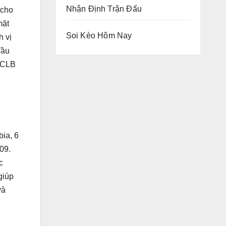
Nhận Định Trận Đấu
 cho
mặt
Soi Kèo Hôm Nay
h vị
đầu
g CLB
bia, 6
09.
c
giúp
và