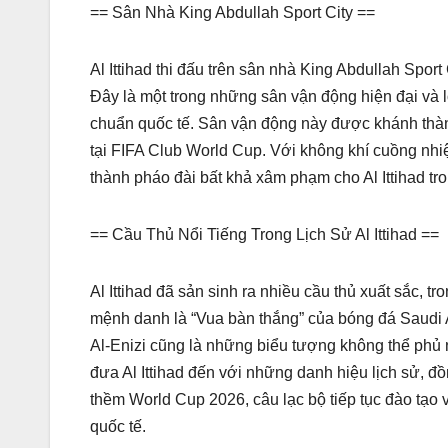
== Sân Nhà King Abdullah Sport City ==
Al Ittihad thi đấu trên sân nhà King Abdullah Spo
Đây là một trong những sân vận động hiện đại và 
chuẩn quốc tế. Sân vận động này được khánh thàn
tại FIFA Club World Cup. Với không khí cuồng nhiệ
thành pháo đài bất khả xâm phạm cho Al Ittihad tr
== Cầu Thủ Nổi Tiếng Trong Lịch Sử Al Ittihad ==
Al Ittihad đã sản sinh ra nhiều cầu thủ xuất sắc, 
mệnh danh là “Vua bàn thắng” của bóng đá Saudi 
Al-Enizi cũng là những biểu tượng không thể phủ 
đưa Al Ittihad đến với những danh hiệu lịch sử, đồ
thềm World Cup 2026, câu lạc bộ tiếp tục đào tạo 
quốc tế.