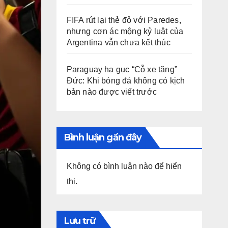
FIFA rút lại thẻ đỏ với Paredes,
nhưng cơn ác mộng kỷ luật của
Argentina vẫn chưa kết thúc
Paraguay hạ gục “Cỗ xe tăng”
Đức: Khi bóng đá không có kịch
bản nào được viết trước
Bình luận gần đây
Không có bình luận nào để hiển
thị.
Lưu trữ