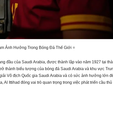
 Tầm Ảnh Hưởng Trong Bóng Đá Thế Giới =
hàng đầu của Saudi Arabia, được thành lập vào năm 1927 tại th
 trở thành biểu tượng của bóng đá Saudi Arabia và khu vực Tru
giải Vô địch Quốc gia Saudi Arabia và có sức ảnh hưởng lớn đ
Al Ittihad đóng vai trò quan trọng trong việc phát triển cầu thủ