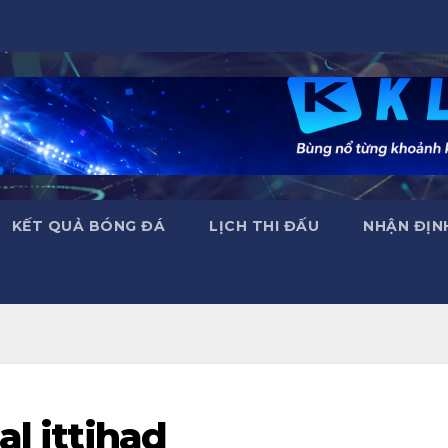
KẾT QUẢ BÓNG ĐÁ
LỊCH THI ĐẤU
NHẬN ĐỊN
al ittihad