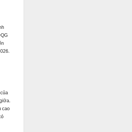
nh
VĐQG
ến
2026.
 của
giữa.
u cao
có