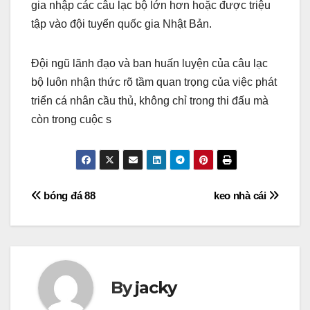
gia nhập các câu lạc bộ lớn hơn hoặc được triệu
tập vào đội tuyển quốc gia Nhật Bản.
Đội ngũ lãnh đạo và ban huấn luyện của câu lạc
bộ luôn nhận thức rõ tầm quan trọng của việc phát
triển cá nhân cầu thủ, không chỉ trong thi đấu mà
còn trong cuộc s
Điều
bóng đá 88
keo nhà cái
hướng
bài
viết
By
jacky