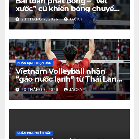
Bài toán phát bóng – “vết
xước” cũ khiến bóng chuyền
nam Việt Nam trả giá đắt
23 THÁNG 7, 2026
JACKY
trước Thái Lan
NHẬN ĐỊNH TRẬN ĐẤU
Vietnam Volleyball nhận
“gáo nước lạnh” từ Thái Lan:
Từ dẫn 2-0 đến thua ngược 2-
23 THÁNG 7, 2026
JACKY
3 đầy tiếc nuối
NHẬN ĐỊNH TRẬN ĐẤU