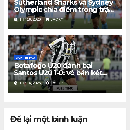
Sutherland Sharks và Sydney
Olympic chia điểm trong trận
hòa 1-1
TH7 18, 2026
JACKY
LỊCH THI ĐẤU
Botafogo U20 đánh bại
Santos U20 1-0: vé bán kết
Brasileiro U20 A sau trận tứ
TH7 16, 2026
JACKY
kết nghẹt thở
Để lại một bình luận