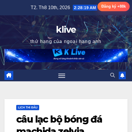
Skip
Đăng ký +88k
T2. Th8 10th, 2026
2:28:20 AM
to
content
klive
thứ hạng của ngoại hạng anh
LỊCH THI ĐẤU
câu lạc bộ bóng đá
machida zelvia