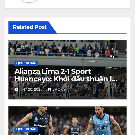
Related Post
LỊCH THI ĐẤU
Alianza Lima 2-1 Sport
Huancayo: Khởi đầu thuận lợi
cho đội chủ nhà tại Clausura
TH7 20, 2026
JACKY
LỊCH THI ĐẤU