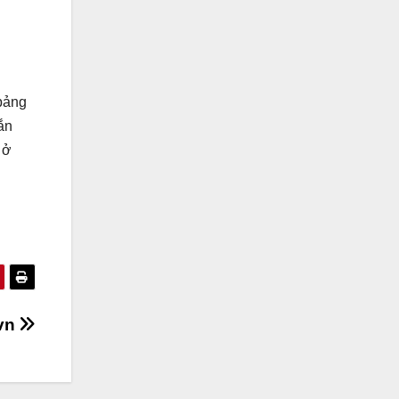
 bảng
ắn
 ở
 vn