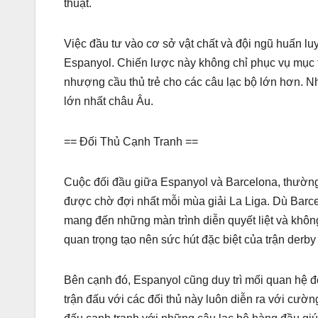
thuật.
Việc đầu tư vào cơ sở vật chất và đội ngũ huấn lu
Espanyol. Chiến lược này không chỉ phục vụ mục t
nhượng cầu thủ trẻ cho các câu lạc bộ lớn hơn. Nh
lớn nhất châu Âu.
== Đối Thủ Cạnh Tranh ==
Cuộc đối đầu giữa Espanyol và Barcelona, thường 
được chờ đợi nhất mỗi mùa giải La Liga. Dù Barce
mang đến những màn trình diễn quyết liệt và khôn
quan trọng tạo nên sức hút đặc biệt của trận derby
Bên cạnh đó, Espanyol cũng duy trì mối quan hệ đố
trận đấu với các đối thủ này luôn diễn ra với cườn