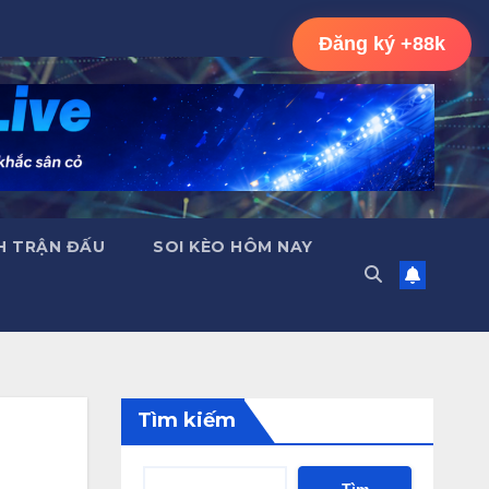
Đăng ký +88k
H TRẬN ĐẤU
SOI KÈO HÔM NAY
Tìm kiếm
Tìm