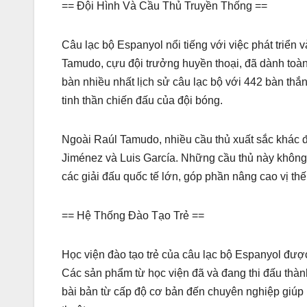
== Đội Hình Và Cầu Thủ Truyền Thống ==
Câu lạc bộ Espanyol nổi tiếng với việc phát triển 
Tamudo, cựu đội trưởng huyền thoại, đã dành toàn
bàn nhiều nhất lịch sử câu lạc bộ với 442 bàn thắ
tinh thần chiến đấu của đội bóng.
Ngoài Raúl Tamudo, nhiều cầu thủ xuất sắc khác 
Jiménez và Luis García. Những cầu thủ này không c
các giải đấu quốc tế lớn, góp phần nâng cao vị th
== Hệ Thống Đào Tạo Trẻ ==
Học viện đào tạo trẻ của câu lạc bộ Espanyol đượ
Các sản phẩm từ học viện đã và đang thi đấu thành
bài bản từ cấp độ cơ bản đến chuyên nghiệp giúp họ