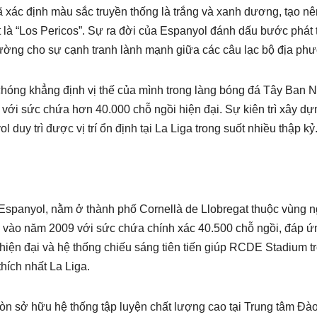
 xác định màu sắc truyền thống là trắng và xanh dương, tạo nê
 là “Los Pericos”. Sự ra đời của Espanyol đánh dấu bước phát t
đường cho sự cạnh tranh lành mạnh giữa các câu lạc bộ địa ph
chóng khẳng định vị thế của mình trong làng bóng đá Tây Ban N
t với sức chứa hơn 40.000 chỗ ngồi hiện đại. Sự kiên trì xây d
 duy trì được vị trí ổn định tại La Liga trong suốt nhiều thập kỷ
Espanyol, nằm ở thành phố Cornellà de Llobregat thuộc vùng n
 vào năm 2009 với sức chứa chính xác 40.500 chỗ ngồi, đáp ứ
hiện đại và hệ thống chiếu sáng tiên tiến giúp RCDE Stadium t
hích nhất La Liga.
còn sở hữu hệ thống tập luyện chất lượng cao tại Trung tâm Đào