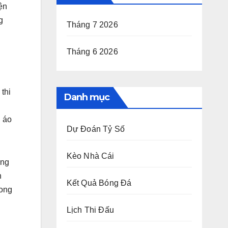
ện
g
Tháng 7 2026
Tháng 6 2026
thi
Danh mục
g áo
Dự Đoán Tỷ Số
Kèo Nhà Cái
ong
h
Kết Quả Bóng Đá
rong
Lịch Thi Đấu