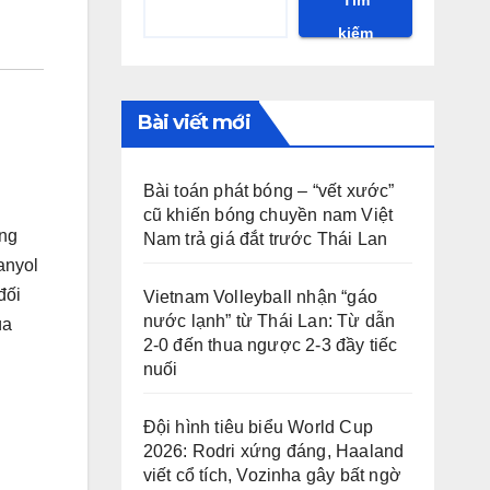
kiếm
Bài viết mới
Bài toán phát bóng – “vết xước”
cũ khiến bóng chuyền nam Việt
ững
Nam trả giá đắt trước Thái Lan
anyol
đối
Vietnam Volleyball nhận “gáo
nước lạnh” từ Thái Lan: Từ dẫn
ùa
2-0 đến thua ngược 2-3 đầy tiếc
nuối
Đội hình tiêu biểu World Cup
2026: Rodri xứng đáng, Haaland
viết cổ tích, Vozinha gây bất ngờ