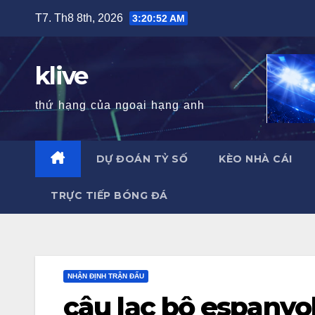
Skip
T7. Th8 8th, 2026
3:20:53 AM
to
content
klive
thứ hạng của ngoại hạng anh
DỰ ĐOÁN TỶ SỐ
KÈO NHÀ CÁI
TRỰC TIẾP BÓNG ĐÁ
NHẬN ĐỊNH TRẬN ĐẤU
câu lạc bộ espanyo