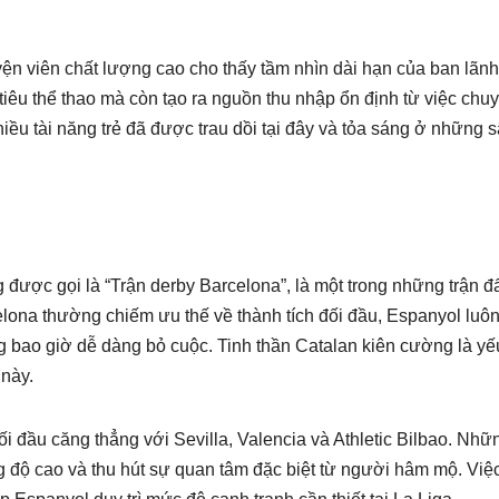
yện viên chất lượng cao cho thấy tầm nhìn dài hạn của ban lãn
iêu thể thao mà còn tạo ra nguồn thu nhập ổn định từ việc chu
iều tài năng trẻ đã được trau dồi tại đây và tỏa sáng ở những 
được gọi là “Trận derby Barcelona”, là một trong những trận đ
lona thường chiếm ưu thế về thành tích đối đầu, Espanyol luô
g bao giờ dễ dàng bỏ cuộc. Tinh thần Catalan kiên cường là yế
 này.
i đầu căng thẳng với Sevilla, Valencia và Athletic Bilbao. Nhữ
g độ cao và thu hút sự quan tâm đặc biệt từ người hâm mộ. Việc