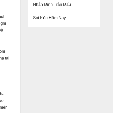
Nhận Định Trận Đấu
aúl
Soi Kèo Hôm Nay
 ghi
và
oni
ha tại
Nha.
ạo
chiến