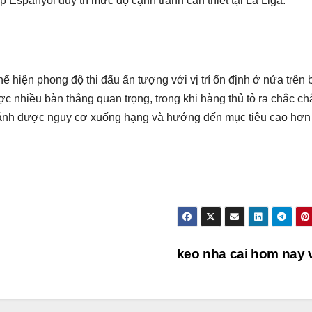
 Espanyol duy trì mức độ cạnh tranh cần thiết tại La Liga.
ể hiện phong độ thi đấu ấn tượng với vị trí ổn định ở nửa trên
c nhiều bàn thắng quan trọng, trong khi hàng thủ tỏ ra chắc ch
 tránh được nguy cơ xuống hạng và hướng đến mục tiêu cao hơn
keo nha cai hom nay