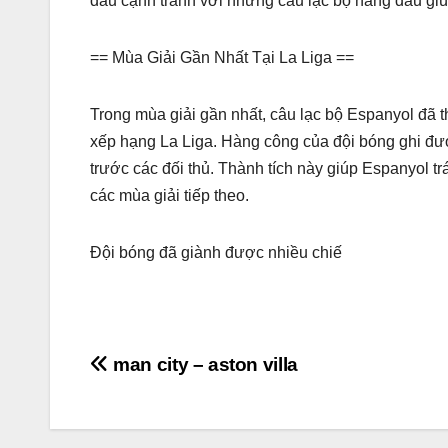
đấu cạnh tranh với những câu lạc bộ hàng đầu giúp
== Mùa Giải Gần Nhất Tại La Liga ==
Trong mùa giải gần nhất, câu lạc bộ Espanyol đã th
xếp hạng La Liga. Hàng công của đội bóng ghi đượ
trước các đối thủ. Thành tích này giúp Espanyol
các mùa giải tiếp theo.
Đội bóng đã giành được nhiều chiế
Điều
man city – aston villa
hướng