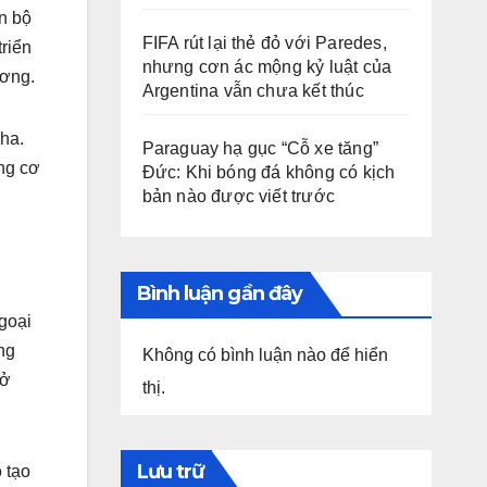
n bộ
FIFA rút lại thẻ đỏ với Paredes,
riển
nhưng cơn ác mộng kỷ luật của
ương.
Argentina vẫn chưa kết thúc
ha.
Paraguay hạ gục “Cỗ xe tăng”
ựng cơ
Đức: Khi bóng đá không có kịch
bản nào được viết trước
.
Bình luận gần đây
goại
ng
Không có bình luận nào để hiển
rở
thị.
Lưu trữ
 tạo