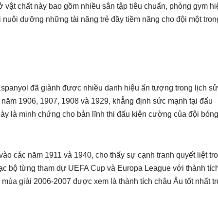
 vật chất này bao gồm nhiều sân tập tiêu chuẩn, phòng gym hi
i nuôi dưỡng những tài năng trẻ đầy tiềm năng cho đội một tron
Espanyol đã giành được nhiều danh hiệu ấn tượng trong lịch sử 
c năm 1906, 1907, 1908 và 1929, khẳng định sức mạnh tại đấu
y là minh chứng cho bản lĩnh thi đấu kiên cường của đội bón
vào các năm 1911 và 1940, cho thấy sự cạnh tranh quyết liệt tr
u lạc bộ từng tham dự UEFA Cup và Europa League với thành tíc
 mùa giải 2006-2007 được xem là thành tích châu Âu tốt nhất t