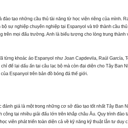
và đào tạo những cầu thủ tài năng từ học viện riêng của mình. R
 bộ sự nghiệp chuyên nghiệp tại Espanyol và trở thành cầu thủ
ng trên mọi đấu trường. Anh là biểu tượng cho lòng trung thành 
đã từng khoác áo Espanyol như Joan Capdevila, Raúl García, T
hỉ để lại dấu ấn tại câu lạc bộ mà còn đại diện cho Tây Ban N
ế của Espanyol trên bản đồ bóng đá thế giới.
c đánh giá là một trong những cơ sở đào tạo tốt nhất Tây Ban 
 công tại nhiều giải đấu lớn trên khắp châu Âu. Quy trình đào t
c viên phát triển toàn diện cả về kỹ năng kỹ thuật lẫn tư duy 