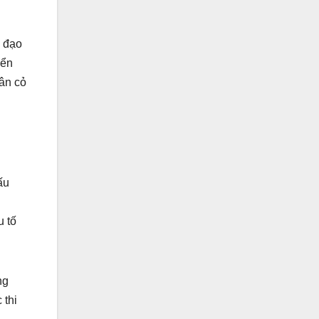
h đạo
yển
sân cỏ
ấu
n
u tố
ng
 thi