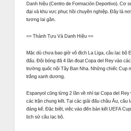
Danh hiệu (Centro de Formación Deportivo). Cơ sở
đại và khu vực phục hồi chuyên nghiệp. Đây là nơ
tương lai gần.
== Thành Tựu Và Danh Hiệu ==
Mặc dù chưa bao giờ vô địch La Liga, câu lạc bộ 
đấu. Đội bóng đã 4 lần đoạt Copa del Rey vào cá
trường quốc nội Tây Ban Nha. Những chiếc Cup nà
trắng xanh dương.
Espanyol cũng từng 2 lần về nhì tại Copa del Rey 
các trận chung kết. Tại các giải đấu châu Âu, câ
đáng kể. Đặc biệt, việc vào đến bán kết UEFA Cup
lịch sử câu lạc bộ.