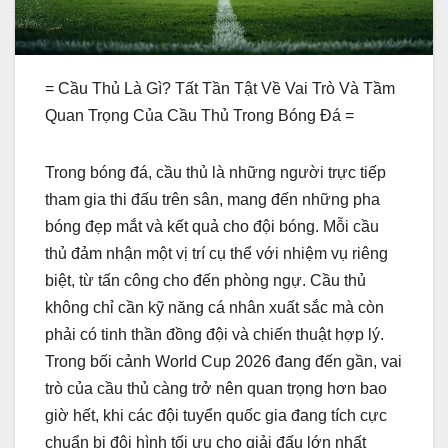
= Cầu Thủ Là Gì? Tất Tần Tật Về Vai Trò Và Tầm
Quan Trọng Của Cầu Thủ Trong Bóng Đá =
Trong bóng đá, cầu thủ là những người trực tiếp
tham gia thi đấu trên sân, mang đến những pha
bóng đẹp mắt và kết quả cho đội bóng. Mỗi cầu
thủ đảm nhận một vị trí cụ thể với nhiệm vụ riêng
biệt, từ tấn công cho đến phòng ngự. Cầu thủ
không chỉ cần kỹ năng cá nhân xuất sắc mà còn
phải có tinh thần đồng đội và chiến thuật hợp lý.
Trong bối cảnh World Cup 2026 đang đến gần, vai
trò của cầu thủ càng trở nên quan trọng hơn bao
giờ hết, khi các đội tuyển quốc gia đang tích cực
chuẩn bị đội hình tối ưu cho giải đấu lớn nhất