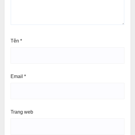
Tên
*
Email
*
Trang web