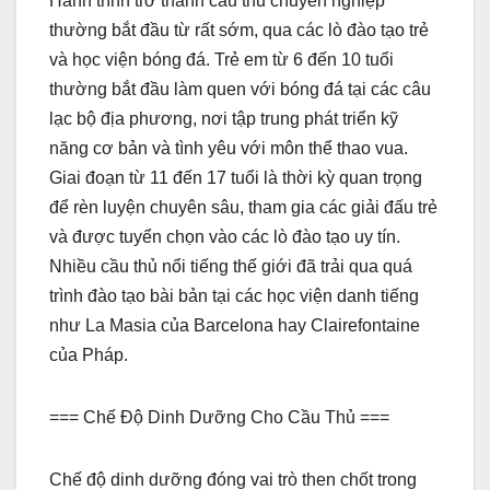
Hành trình trở thành cầu thủ chuyên nghiệp
thường bắt đầu từ rất sớm, qua các lò đào tạo trẻ
và học viện bóng đá. Trẻ em từ 6 đến 10 tuổi
thường bắt đầu làm quen với bóng đá tại các câu
lạc bộ địa phương, nơi tập trung phát triển kỹ
năng cơ bản và tình yêu với môn thể thao vua.
Giai đoạn từ 11 đến 17 tuổi là thời kỳ quan trọng
để rèn luyện chuyên sâu, tham gia các giải đấu trẻ
và được tuyển chọn vào các lò đào tạo uy tín.
Nhiều cầu thủ nổi tiếng thế giới đã trải qua quá
trình đào tạo bài bản tại các học viện danh tiếng
như La Masia của Barcelona hay Clairefontaine
của Pháp.
=== Chế Độ Dinh Dưỡng Cho Cầu Thủ ===
Chế độ dinh dưỡng đóng vai trò then chốt trong