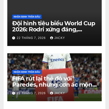
NHẬN ĐỊNH TRẬN ĐẤU
Đội hình tiêu biểu World Cup
2026: Rodri xứng đáng,
Haaland viết cổ tích, Vozinha
22 THÁNG 7, 2026
JACKY
gây bất ngờ
NHẬN ĐỊNH TRẬN ĐẤU
FIFA rút lại thẻ đỏ với
Paredes, nhưng cơn ác mộng
kỷ luật của Argentina vẫn
22 THÁNG 7, 2026
JACKY
chưa kết thúc