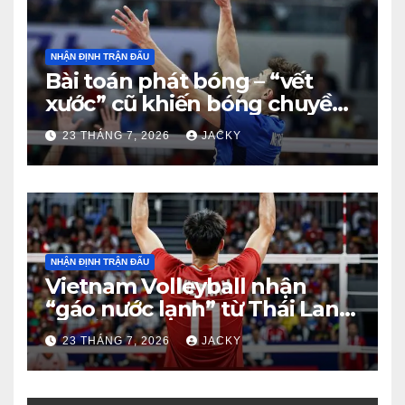
NHẬN ĐỊNH TRẬN ĐẤU
Bài toán phát bóng – “vết
xước” cũ khiến bóng chuyền
nam Việt Nam trả giá đắt
23 THÁNG 7, 2026
JACKY
trước Thái Lan
NHẬN ĐỊNH TRẬN ĐẤU
Vietnam Volleyball nhận
“gáo nước lạnh” từ Thái Lan:
Từ dẫn 2-0 đến thua ngược 2-
23 THÁNG 7, 2026
JACKY
3 đầy tiếc nuối