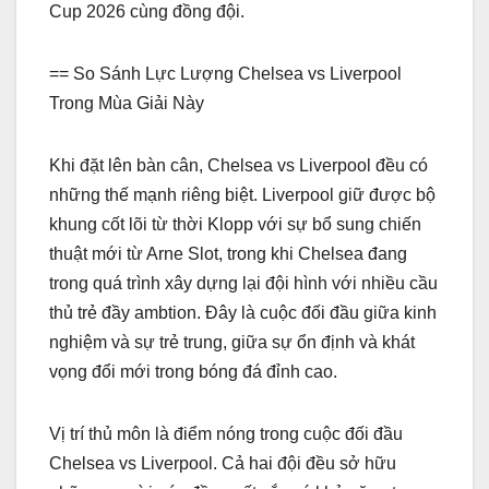
Cup 2026 cùng đồng đội.
== So Sánh Lực Lượng Chelsea vs Liverpool
Trong Mùa Giải Này
Khi đặt lên bàn cân, Chelsea vs Liverpool đều có
những thế mạnh riêng biệt. Liverpool giữ được bộ
khung cốt lõi từ thời Klopp với sự bổ sung chiến
thuật mới từ Arne Slot, trong khi Chelsea đang
trong quá trình xây dựng lại đội hình với nhiều cầu
thủ trẻ đầy ambtion. Đây là cuộc đối đầu giữa kinh
nghiệm và sự trẻ trung, giữa sự ổn định và khát
vọng đổi mới trong bóng đá đỉnh cao.
Vị trí thủ môn là điểm nóng trong cuộc đối đầu
Chelsea vs Liverpool. Cả hai đội đều sở hữu