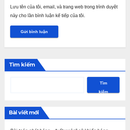
Lưu tên của tôi, email, và trang web trong trình duyệt
này cho lần bình luận kế tiếp của tôi.
Tìm kiếm
Tìm
kiếm
Bài viết mới