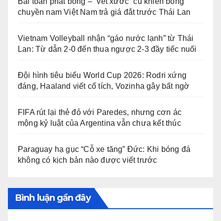
Bài toán phát bóng – “vết xước” cũ khiến bóng
chuyền nam Việt Nam trả giá đắt trước Thái Lan
Vietnam Volleyball nhận “gáo nước lạnh” từ Thái
Lan: Từ dẫn 2-0 đến thua ngược 2-3 đầy tiếc nuối
Đội hình tiêu biểu World Cup 2026: Rodri xứng
đáng, Haaland viết cổ tích, Vozinha gây bất ngờ
FIFA rút lại thẻ đỏ với Paredes, nhưng cơn ác
mộng kỷ luật của Argentina vẫn chưa kết thúc
Paraguay hạ gục “Cỗ xe tăng” Đức: Khi bóng đá
không có kịch bản nào được viết trước
Bình luận gần đây