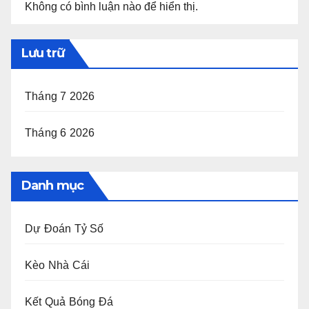
Không có bình luận nào để hiển thị.
Lưu trữ
Tháng 7 2026
Tháng 6 2026
Danh mục
Dự Đoán Tỷ Số
Kèo Nhà Cái
Kết Quả Bóng Đá