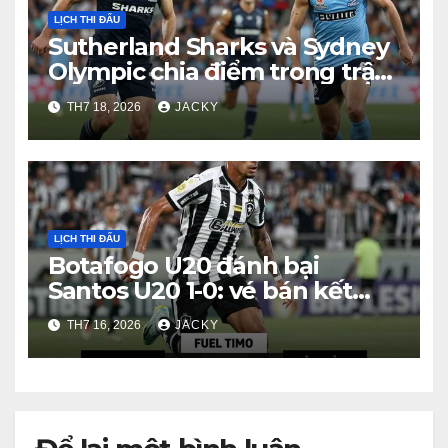
LỊCH THI ĐẤU
Sutherland Sharks và Sydney
Olympic chia điểm trong trận
hòa 1-1
TH7 18, 2026
JACKY
LỊCH THI ĐẤU
Botafogo U20 đánh bại
Santos U20 1-0: vé bán kết
Brasileiro U20 A sau trận tứ
TH7 16, 2026
JACKY
kết nghẹt thở