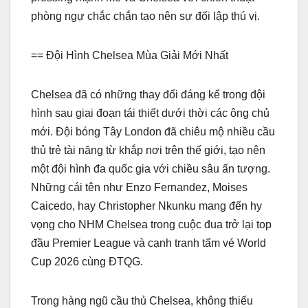
phòng ngự chắc chắn tạo nên sự đối lập thú vị.
== Đội Hình Chelsea Mùa Giải Mới Nhất
Chelsea đã có những thay đổi đáng kể trong đội
hình sau giai đoạn tái thiết dưới thời các ông chủ
mới. Đội bóng Tây London đã chiêu mộ nhiều cầu
thủ trẻ tài năng từ khắp nơi trên thế giới, tạo nên
một đội hình đa quốc gia với chiều sâu ấn tượng.
Những cái tên như Enzo Fernandez, Moises
Caicedo, hay Christopher Nkunku mang đến hy
vọng cho NHM Chelsea trong cuộc đua trở lại top
đầu Premier League và cạnh tranh tấm vé World
Cup 2026 cùng ĐTQG.
Trong hàng ngũ cầu thủ Chelsea, không thiếu