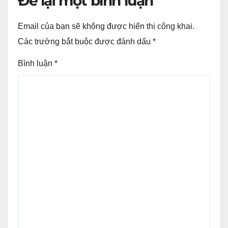
Để lại một bình luận
Email của bạn sẽ không được hiển thị công khai.
Các trường bắt buộc được đánh dấu
*
Bình luận
*