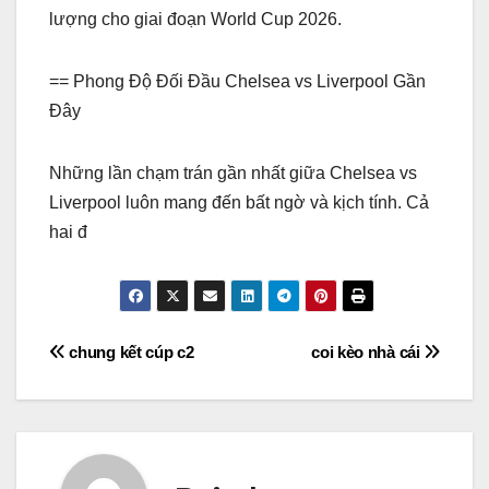
lượng cho giai đoạn World Cup 2026.
== Phong Độ Đối Đầu Chelsea vs Liverpool Gần
Đây
Những lần chạm trán gần nhất giữa Chelsea vs
Liverpool luôn mang đến bất ngờ và kịch tính. Cả
hai đ
Điều
chung kết cúp c2
coi kèo nhà cái
hướng
bài