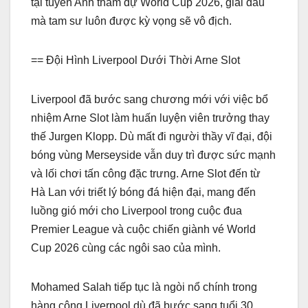
tại tuyển Anh tham dự World Cup 2026, giải đấu
mà tam sư luôn được kỳ vọng sẽ vô địch.
== Đội Hình Liverpool Dưới Thời Arne Slot
Liverpool đã bước sang chương mới với việc bổ
nhiệm Arne Slot làm huấn luyện viên trưởng thay
thế Jurgen Klopp. Dù mất đi người thầy vĩ đại, đội
bóng vùng Merseyside vẫn duy trì được sức mạnh
và lối chơi tấn công đặc trưng. Arne Slot đến từ
Hà Lan với triết lý bóng đá hiện đại, mang đến
luồng gió mới cho Liverpool trong cuộc đua
Premier League và cuộc chiến giành vé World
Cup 2026 cùng các ngôi sao của mình.
Mohamed Salah tiếp tục là ngòi nổ chính trong
hàng công Liverpool dù đã bước sang tuổi 30.