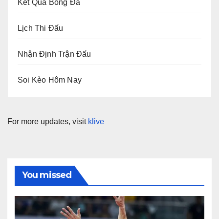
Kết Quả Bóng Đá
Lịch Thi Đấu
Nhận Định Trận Đấu
Soi Kèo Hôm Nay
For more updates, visit
klive
You missed