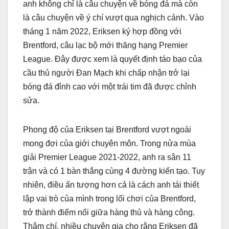
anh không chỉ là câu chuyện về bóng đá mà còn
là câu chuyện về ý chí vượt qua nghịch cảnh. Vào
tháng 1 năm 2022, Eriksen ký hợp đồng với
Brentford, câu lạc bộ mới thăng hạng Premier
League. Đây được xem là quyết định táo bạo của
cầu thủ người Đan Mạch khi chấp nhận trở lại
bóng đá đỉnh cao với một trái tim đã được chỉnh
sửa.
Phong độ của Eriksen tại Brentford vượt ngoài
mong đợi của giới chuyên môn. Trong nửa mùa
giải Premier League 2021-2022, anh ra sân 11
trận và có 1 bàn thắng cùng 4 đường kiến tạo. Tuy
nhiên, điều ấn tượng hơn cả là cách anh tái thiết
lập vai trò của mình trong lối chơi của Brentford,
trở thành điểm nối giữa hàng thủ và hàng công.
Thậm chí, nhiều chuyên gia cho rằng Eriksen đã