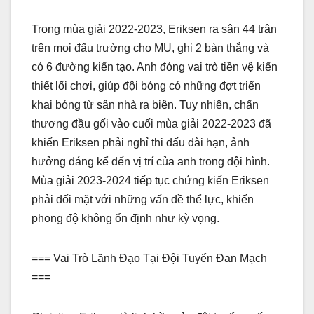
Trong mùa giải 2022-2023, Eriksen ra sân 44 trận
trên mọi đấu trường cho MU, ghi 2 bàn thắng và
có 6 đường kiến tạo. Anh đóng vai trò tiền vệ kiến
thiết lối chơi, giúp đội bóng có những đợt triển
khai bóng từ sân nhà ra biên. Tuy nhiên, chấn
thương đầu gối vào cuối mùa giải 2022-2023 đã
khiến Eriksen phải nghỉ thi đấu dài hạn, ảnh
hưởng đáng kể đến vị trí của anh trong đội hình.
Mùa giải 2023-2024 tiếp tục chứng kiến Eriksen
phải đối mặt với những vấn đề thể lực, khiến
phong độ không ổn định như kỳ vọng.
=== Vai Trò Lãnh Đạo Tại Đội Tuyển Đan Mạch
===