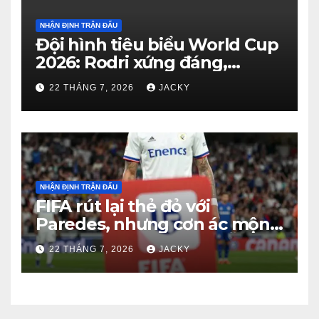
NHẬN ĐỊNH TRẬN ĐẤU
Đội hình tiêu biểu World Cup
2026: Rodri xứng đáng,
Haaland viết cổ tích, Vozinha
22 THÁNG 7, 2026
JACKY
gây bất ngờ
NHẬN ĐỊNH TRẬN ĐẤU
FIFA rút lại thẻ đỏ với
Paredes, nhưng cơn ác mộng
kỷ luật của Argentina vẫn
22 THÁNG 7, 2026
JACKY
chưa kết thúc