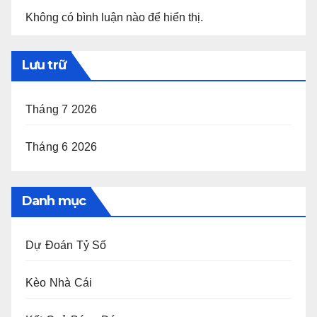
Không có bình luận nào để hiển thị.
Lưu trữ
Tháng 7 2026
Tháng 6 2026
Danh mục
Dự Đoán Tỷ Số
Kèo Nhà Cái