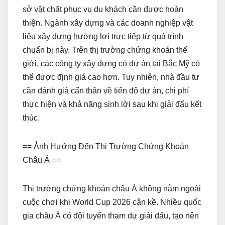
sở vật chất phục vụ du khách cần được hoàn
thiện. Ngành xây dựng và các doanh nghiệp vật
liệu xây dựng hưởng lợi trực tiếp từ quá trình
chuẩn bị này. Trên thị trường chứng khoán thế
giới, các công ty xây dựng có dự án tại Bắc Mỹ có
thể được định giá cao hơn. Tuy nhiên, nhà đầu tư
cần đánh giá cẩn thận về tiến độ dự án, chi phí
thực hiện và khả năng sinh lời sau khi giải đấu kết
thúc.
== Ảnh Hưởng Đến Thị Trường Chứng Khoán
Châu Á ==
Thị trường chứng khoán châu Á không nằm ngoài
cuộc chơi khi World Cup 2026 cận kề. Nhiều quốc
gia châu Á có đội tuyển tham dự giải đấu, tạo nên