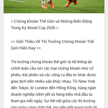
= Chứng Khoán Thế Giới và Những Biến Động
Trong Kỳ World Cup 2026 =
== Giới Thiệu Về Thị Trường Chứng Khoán Thế
Giới Hiện Nay ==
Thị trường chứng khoán thế giới là hệ thống tài
chính toàn cầu nơi các loại chứng khoán như cổ
phiếu, trái phiếu và các công cụ đầu tư khác được
giao dịch trên nhiều sàn khác nhau. Từ New York
đến Tokyo, từ London đến Hồng Kông, hàng ngàn
doanh nghiệp niêm yết và hàng triệu nhà đầu tư
tham gia mỗi ngày. Sự kết nối giữa các thị trường
này ngày càng chặt chẽ, tạo nên một mạng lưới tài