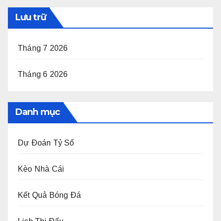
Lưu trữ
Tháng 7 2026
Tháng 6 2026
Danh mục
Dự Đoán Tỷ Số
Kèo Nhà Cái
Kết Quả Bóng Đá