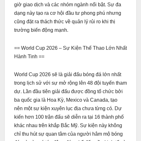
giờ giao dịch và các nhóm ngành nổi bật. Sự đa
dạng này tạo ra cơ hội đầu tư phong phú nhưng
cũng đặt ra thách thức về quản lý rủi ro khi thị
trường biến động mạnh.
== World Cup 2026 – Sự Kiện Thể Thao Lớn Nhất
Hành Tinh ==
World Cup 2026 sẽ là giải đấu bóng đá lớn nhất
trong lịch sử với sự mở rộng lên 48 đội tuyển tham
dự. Lần đầu tiên giải đấu được đồng tổ chức bởi
ba quốc gia là Hoa Kỳ, Mexico và Canada, tạo
nên một sự kiện xuyên lục địa chưa từng có. Dự
kiến hơn 100 trận đấu sẽ diễn ra tại 16 thành phố
khác nhau trên khắp Bắc Mỹ. Sự kiện này không
chỉ thu hút sự quan tâm của người hâm mộ bóng