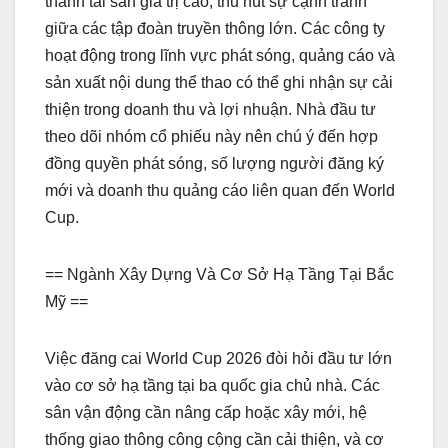
thành tài sản giá trị cao, thu hút sự cạnh tranh
giữa các tập đoàn truyền thông lớn. Các công ty
hoạt động trong lĩnh vực phát sóng, quảng cáo và
sản xuất nội dung thể thao có thể ghi nhận sự cải
thiện trong doanh thu và lợi nhuận. Nhà đầu tư
theo dõi nhóm cổ phiếu này nên chú ý đến hợp
đồng quyền phát sóng, số lượng người đăng ký
mới và doanh thu quảng cáo liên quan đến World
Cup.
== Ngành Xây Dựng Và Cơ Sở Hạ Tầng Tại Bắc
Mỹ ==
Việc đăng cai World Cup 2026 đòi hỏi đầu tư lớn
vào cơ sở hạ tầng tại ba quốc gia chủ nhà. Các
sân vận động cần nâng cấp hoặc xây mới, hệ
thống giao thông công cộng cần cải thiện, và cơ