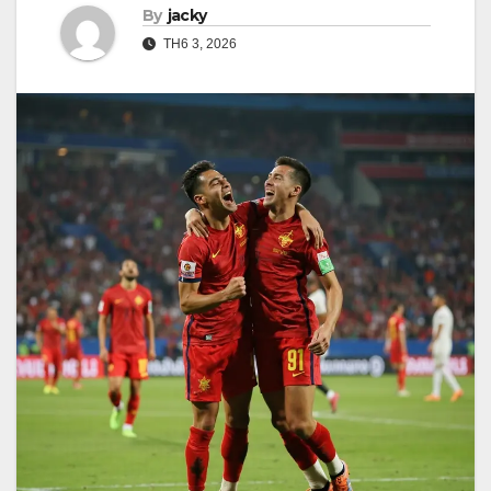
By
jacky
TH6 3, 2026