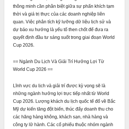
thông minh cần phân biệt giữa sự phấn khích tạm
thời và giá trị thực của các doanh nghiệp liên
quan. Việc phân tích kỹ lưỡng dữ liệu lịch sử và
dự báo xu hướng là yếu tố then chốt để đưa ra
quyết định đầu tư sáng suốt trong giai đoạn World
Cup 2026.
== Ngành Du Lịch Và Giải Trí Hưởng Lợi Từ
World Cup 2026 ==
Lĩnh vực du lịch và giải trí được kỳ vọng sẽ là
những ngành hưởng lợi trực tiếp nhất từ World
Cup 2026. Lượng khách du lịch quốc tế đổ về Bắc
Mỹ dự kiến tăng đột biến, thúc đẩy doanh thu cho
các hãng hàng không, khách sạn, nhà hàng và
công ty lữ hành. Các cổ phiếu thuộc nhóm ngành