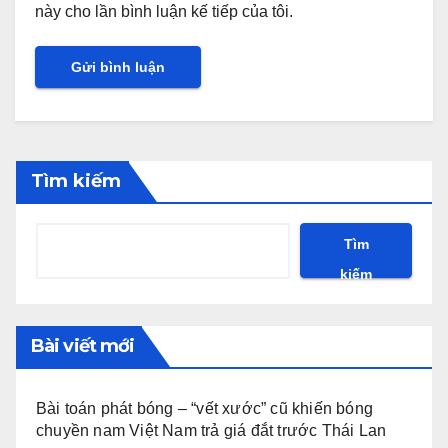
này cho lần bình luận kế tiếp của tôi.
Tìm kiếm
Tìm
kiếm
Bài viết mới
Bài toán phát bóng – “vết xước” cũ khiến bóng
chuyền nam Việt Nam trả giá đắt trước Thái Lan