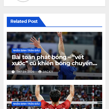
Related Post
NHẬN ĐỊNH TRẬN ĐẤU
Bài toán phát bóng – “vết
xước” cũ khiến bóng chuyền
nam Việt Nam trả giá đắt
TH7 23, 2026
JACKY
trước Thái Lan
NHẬN ĐỊNH TRẬN ĐẤU