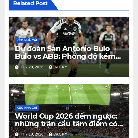
Related Post
KÈO NHÀ CÁI
Dự đoán San Antonio Bulo
Bulo vs ABB: Phong độ kém
cỏi đối đầu chuỗi thất thường
TH7 20, 2026
JACKY
KÈO NHÀ CÁI
World Cup 2026 đếm ngược:
những trận cầu tâm điểm có
thể định hình cục diện vòng
TH7 18, 2026
JACKY