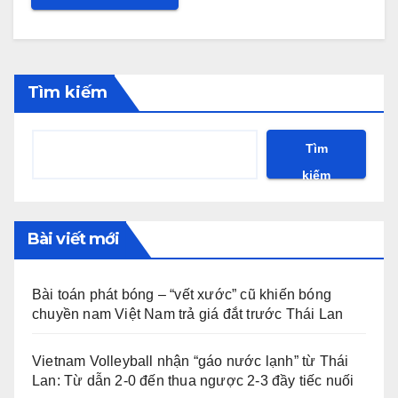
Tìm kiếm
Tìm
kiếm
Bài viết mới
Bài toán phát bóng – “vết xước” cũ khiến bóng
chuyền nam Việt Nam trả giá đắt trước Thái Lan
Vietnam Volleyball nhận “gáo nước lạnh” từ Thái
Lan: Từ dẫn 2-0 đến thua ngược 2-3 đầy tiếc nuối