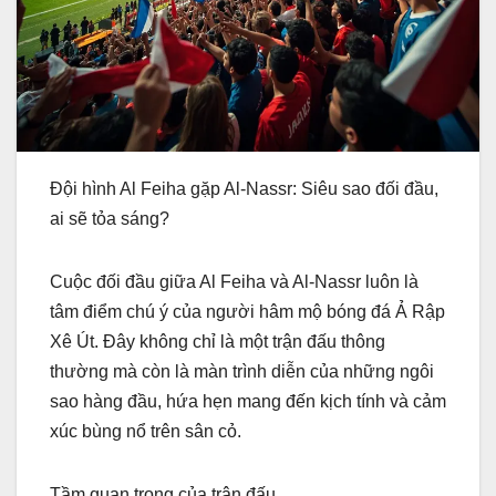
Đội hình Al Feiha gặp Al-Nassr: Siêu sao đối đầu,
ai sẽ tỏa sáng?
Cuộc đối đầu giữa Al Feiha và Al-Nassr luôn là
tâm điểm chú ý của người hâm mộ bóng đá Ả Rập
Xê Út. Đây không chỉ là một trận đấu thông
thường mà còn là màn trình diễn của những ngôi
sao hàng đầu, hứa hẹn mang đến kịch tính và cảm
xúc bùng nổ trên sân cỏ.
Tầm quan trọng của trận đấu