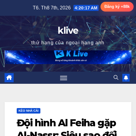
Skip
Đăng ký +88k
T6. Th8 7th, 2026
4:20:18 AM
to
content
klive
thứ hạng của ngoại hạng anh
KÈO NHÀ CÁI
Đội hình Al Feiha gặp
Al-Nassr: Siêu sao đối