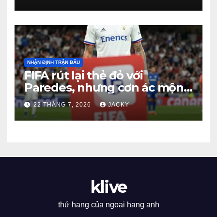
gây bất ngờ
NHẬN ĐỊNH TRẬN ĐẤU
FIFA rút lại thẻ đỏ với
Paredes, nhưng cơn ác mộng
kỷ luật của Argentina vẫn
22 THÁNG 7, 2026
JACKY
chưa kết thúc
klive
thứ hạng của ngoại hạng anh