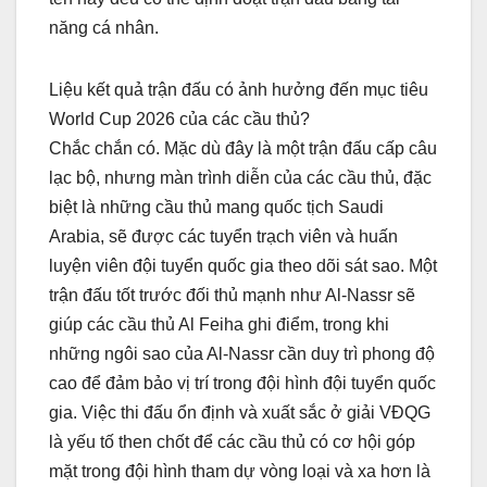
năng cá nhân.
Liệu kết quả trận đấu có ảnh hưởng đến mục tiêu
World Cup 2026 của các cầu thủ?
Chắc chắn có. Mặc dù đây là một trận đấu cấp câu
lạc bộ, nhưng màn trình diễn của các cầu thủ, đặc
biệt là những cầu thủ mang quốc tịch Saudi
Arabia, sẽ được các tuyển trạch viên và huấn
luyện viên đội tuyển quốc gia theo dõi sát sao. Một
trận đấu tốt trước đối thủ mạnh như Al-Nassr sẽ
giúp các cầu thủ Al Feiha ghi điểm, trong khi
những ngôi sao của Al-Nassr cần duy trì phong độ
cao để đảm bảo vị trí trong đội hình đội tuyển quốc
gia. Việc thi đấu ổn định và xuất sắc ở giải VĐQG
là yếu tố then chốt để các cầu thủ có cơ hội góp
mặt trong đội hình tham dự vòng loại và xa hơn là