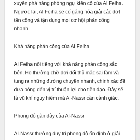
xuyên phá hàng phòng ngự kiên cố của Al Feiha.
Ngược lại, Al Feiha sẽ cố gắng hóa giải các đợt
tấn công và tận dụng mọi cơ hội phản công
nhanh.
Khả năng phản công của Al Feiha
Al Feiha nổi tiếng với khả năng phản công sắc
bén. Họ thường chờ đợi đối thủ mắc sai lầm và
tung ra những đường chuyền nhanh, chính xác để
đưa bóng đến vị trí thuận lợi cho tiền đạo. Đây sẽ
là vũ khí nguy hiểm mà Al-Nassr cần cảnh giác.
Phong độ gần đây của Al-Nassr
Al-Nassr thường duy trì phong độ ổn định ở giải