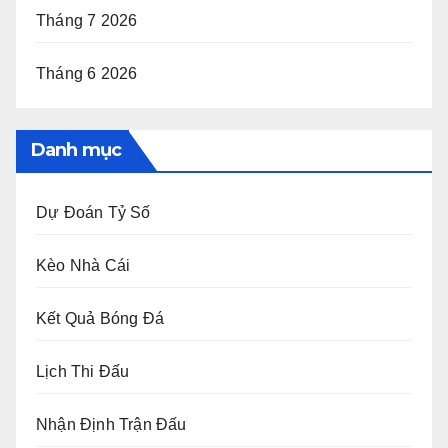
Tháng 7 2026
Tháng 6 2026
Danh mục
Dự Đoán Tỷ Số
Kèo Nhà Cái
Kết Quả Bóng Đá
Lịch Thi Đấu
Nhận Định Trận Đấu