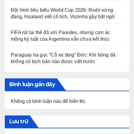
Đội hình tiêu biểu World Cup 2026: Rodri xứng
đáng, Haaland viết cổ tích, Vozinha gây bất ngờ
FIFA rút lại thẻ đỏ với Paredes, nhưng cơn ác
mộng kỷ luật của Argentina vẫn chưa kết thúc
Paraguay hạ gục “Cỗ xe tăng” Đức: Khi bóng đá
không có kịch bản nào được viết trước
Bình luận gần đây
Không có bình luận nào để hiển thị.
Lưu trữ