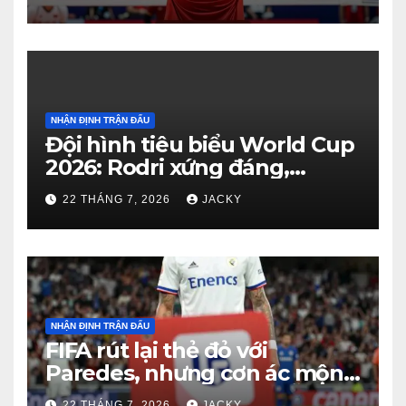
3 đầy tiếc nuối
NHẬN ĐỊNH TRẬN ĐẤU
Đội hình tiêu biểu World Cup
2026: Rodri xứng đáng,
Haaland viết cổ tích, Vozinha
22 THÁNG 7, 2026
JACKY
gây bất ngờ
NHẬN ĐỊNH TRẬN ĐẤU
FIFA rút lại thẻ đỏ với
Paredes, nhưng cơn ác mộng
kỷ luật của Argentina vẫn
22 THÁNG 7, 2026
JACKY