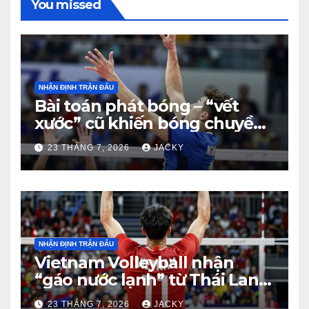
You missed
NHẬN ĐỊNH TRẬN ĐẤU
Bài toán phát bóng – “vết
xước” cũ khiến bóng chuyền
nam Việt Nam trả giá đắt
23 THÁNG 7, 2026
JACKY
trước Thái Lan
NHẬN ĐỊNH TRẬN ĐẤU
Vietnam Volleyball nhận
“gáo nước lạnh” từ Thái Lan:
Từ dẫn 2-0 đến thua ngược 2-
23 THÁNG 7, 2026
JACKY