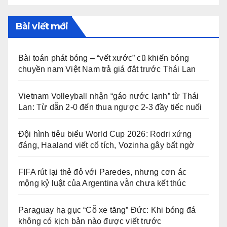
Bài viết mới
Bài toán phát bóng – “vết xước” cũ khiến bóng
chuyền nam Việt Nam trả giá đắt trước Thái Lan
Vietnam Volleyball nhận “gáo nước lạnh” từ Thái
Lan: Từ dẫn 2-0 đến thua ngược 2-3 đầy tiếc nuối
Đội hình tiêu biểu World Cup 2026: Rodri xứng
đáng, Haaland viết cổ tích, Vozinha gây bất ngờ
FIFA rút lại thẻ đỏ với Paredes, nhưng cơn ác
mộng kỷ luật của Argentina vẫn chưa kết thúc
Paraguay hạ gục “Cỗ xe tăng” Đức: Khi bóng đá
không có kịch bản nào được viết trước