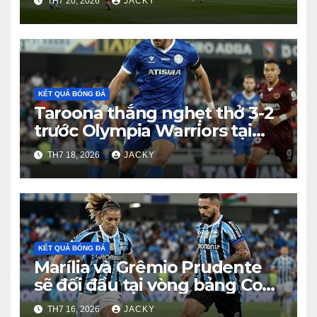
TH7 20, 2026
JACKY
KẾT QUẢ BÓNG ĐÁ
Taroona thắng nghẹt thở 3-2
trước Olympia Warriors tại
Tasmania Southern
TH7 18, 2026
JACKY
Championship
KẾT QUẢ BÓNG ĐÁ
Marília và Grêmio Prudente
sẽ đối đầu tại vòng bảng Copa
Paulista vào lúc 05h30 ngày
TH7 16, 2026
JACKY