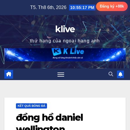
Skip
Đăng ký +88k
T5. Th8 6th, 2026
10:55:18 PM
to
content
klive
thứ hạng của ngoại hạng anh
KẾT QUẢ BÓNG ĐÁ
đồng hồ daniel
wellington