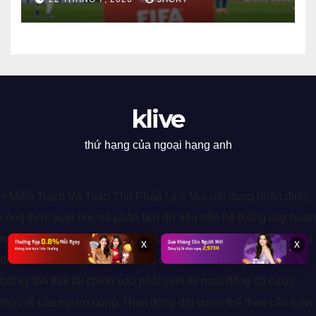
chưa kết thúc
klive
thứ hạng của ngoại hạng anh
= Miễn Trách Và Tuân Thủ Pháp Lý = Mọi nội dung nhận định,
công thức toán học và phân tích dữ liệu trên hệ thống này hoàn
toàn chỉ mang tính chất tham khảo cho mục đích giải trí và giáo
x
x
dục kiến thức. Chúng tôi không chịu trách nhiệm pháp lý cho
bất kỳ tổn thất tài chính nào phát sinh từ hoạt động cá cược
thực tế của người dùng. Hoạt động đặt cược thể thao cần tuân