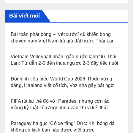
Bài viết mới
Bài toán phát bóng – “vết xước” cũ khiến bóng
chuyền nam Việt Nam trả giá đắt trước Thái Lan
Vietnam Volleyball nhận “gáo nước lạnh” từ Thái
Lan: Từ dẫn 2-0 đến thua ngược 2-3 đầy tiếc nuối
Đội hình tiêu biểu World Cup 2026: Rodri xứng
đáng, Haaland viết cổ tích, Vozinha gây bất ngờ
FIFA rút lại thẻ đỏ với Paredes, nhưng cơn ác
mộng kỷ luật của Argentina vẫn chưa kết thúc
Paraguay hạ gục “Cỗ xe tăng” Đức: Khi bóng đá
không có kịch bản nào được viết trước