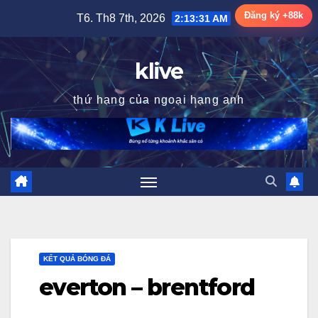
Skip
Đăng ký +88k
T6. Th8 7th, 2026
2:13:32 AM
to
content
klive
thứ hạng của ngoại hạng anh
KẾT QUẢ BÓNG ĐÁ
everton – brentford