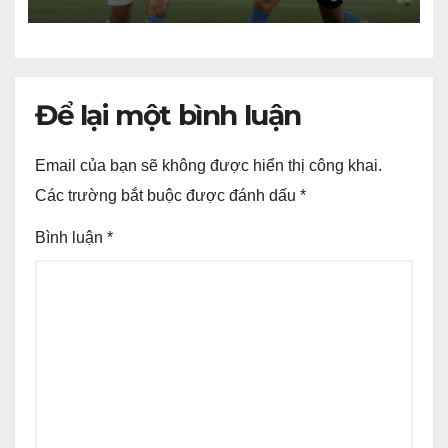
18/7 (giờ Việt
Để lại một bình luận
Email của bạn sẽ không được hiển thị công khai.
Các trường bắt buộc được đánh dấu
*
Bình luận
*