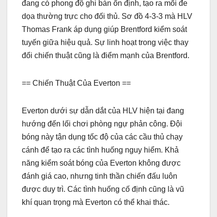
đang có phong độ ghi bàn ổn định, tạo ra mối đe
dọa thường trực cho đối thủ. Sơ đồ 4-3-3 mà HLV
Thomas Frank áp dụng giúp Brentford kiểm soát
tuyến giữa hiệu quả. Sự linh hoạt trong việc thay
đổi chiến thuật cũng là điểm mạnh của Brentford.
== Chiến Thuật Của Everton ==
Everton dưới sự dẫn dắt của HLV hiện tại đang
hướng đến lối chơi phòng ngự phản công. Đội
bóng này tận dụng tốc độ của các cầu thủ chạy
cánh để tạo ra các tình huống nguy hiểm. Khả
năng kiểm soát bóng của Everton không được
đánh giá cao, nhưng tinh thần chiến đấu luôn
được duy trì. Các tình huống cố định cũng là vũ
khí quan trọng mà Everton có thể khai thác.