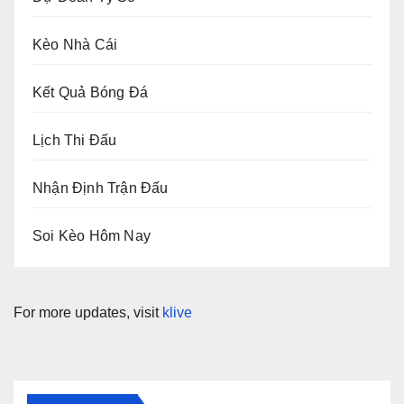
Kèo Nhà Cái
Kết Quả Bóng Đá
Lịch Thi Đấu
Nhận Định Trận Đấu
Soi Kèo Hôm Nay
For more updates, visit
klive