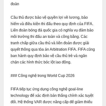
đoàn
Cầu thủ được bảo vệ quyền lợi về lương, bảo
hiểm và điều kiện thi đấu theo quy định của FIFA.
Liên đoàn bóng đá quốc gia có nghĩa vụ đảm bảo
môi trường thi đấu an toàn và công bằng. Các
tranh chấp giữa cầu thủ và liên đoàn được giải
quyết thông qua tòa án Arbitration FIFA. FIFA cũng
ban hành quy định bảo vệ cầu thủ trẻ và ngăn
chặn các hình thức bóc lột lao động.
### Công nghệ trong World Cup 2026
FIFA tiếp tục ứng dụng công nghệ goal-line
technology để xác định bàn thắng chính xác tuyệt
đối. Hệ thống VAR được nâng cấp để giảm thiểu