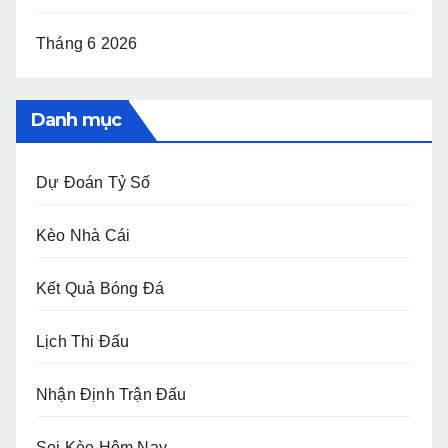
Tháng 6 2026
Danh mục
Dự Đoán Tỷ Số
Kèo Nhà Cái
Kết Quả Bóng Đá
Lịch Thi Đấu
Nhận Định Trận Đấu
Soi Kèo Hôm Nay