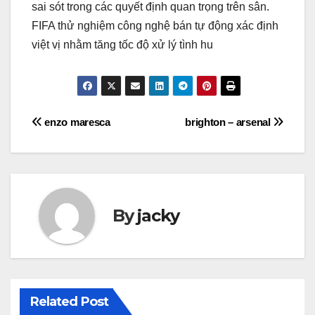
sai sót trong các quyết định quan trọng trên sân.
FIFA thử nghiệm công nghệ bán tự động xác định
việt vị nhằm tăng tốc độ xử lý tình hu
Điều
enzo maresca
brighton – arsenal
hướng
bài
viết
By
jacky
Related Post