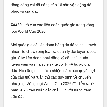
đồng đăng cai đã nâng cấp 16 sân vận động để
phục vụ giải đấu.
### Vai trò của các liên đoàn quốc gia trong vòng
loại World Cup 2026
Mỗi quốc gia có liên đoàn bóng đá riêng chịu trách
nhiệm tổ chức vòng loại và quản lý đội tuyển quốc
gia. Các liên đoàn phải đăng ký cầu thủ, huấn
luyện viên và nhân viên y tế với FIFA trước giải
đấu. Họ cũng chịu trách nhiệm đảm bảo quyền lợi
của cầu thủ và tuân thủ các quy định về chuyển
nhượng. Vòng loại World Cup 2026 đã diễn ra từ
năm 2023 trên khắp các châu lục với hàng trăm
trận đấu.