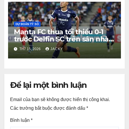
DỰ ĐOÁN TỶ SỐ
Manta FC thua tối thiểu 0-1
trước Delfin SC trên sân nhà
Estadio Jocay
TH7 15, 2026
JACKY
Để lại một bình luận
Email của bạn sẽ không được hiển thị công khai.
Các trường bắt buộc được đánh dấu
*
Bình luận
*