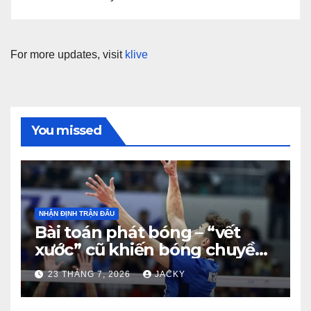
For more updates, visit
klive
You missed
NHẬN ĐỊNH TRẬN ĐẤU
Bài toán phát bóng – “vết
xước” cũ khiến bóng chuyền
nam Việt Nam trả giá đắt
23 THÁNG 7, 2026
JACKY
trước Thái Lan