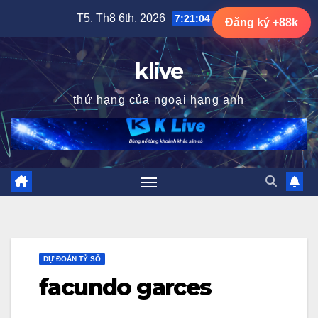
Skip
T5. Th8 6th, 2026
7:21:05 AM
Đăng ký +88k
to
content
klive
thứ hạng của ngoại hạng anh
DỰ ĐOÁN TỶ SỐ
facundo garces