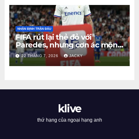
NHẬN ĐỊNH TRẬN ĐẤU
FIFA rút lại thẻ đỏ với
Paredes, nhưng cơn ác mộng
kỷ luật của Argentina vẫn
22 THÁNG 7, 2026
JACKY
chưa kết thúc
klive
thứ hạng của ngoại hạng anh