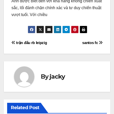
Anh được biết đến với khả năng không chiến xuất
sắc, lối đánh chặn chính xác và tư duy chiến thuật
vượt tuổi. Với chiều
Điều
trận đấu rb leipzig
santos fc
hướng
bài
viết
By
jacky
Related Post