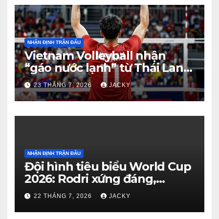
NHẬN ĐỊNH TRẬN ĐẤU
Vietnam Volleyball nhận
“gáo nước lạnh” từ Thái Lan:
Từ dẫn 2-0 đến thua ngược 2-
23 THÁNG 7, 2026
JACKY
3 đầy tiếc nuối
NHẬN ĐỊNH TRẬN ĐẤU
Đội hình tiêu biểu World Cup
2026: Rodri xứng đáng,
Haaland viết cổ tích, Vozinha
22 THÁNG 7, 2026
JACKY
gây bất ngờ