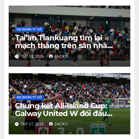
DỰ ĐOÁN TỶ SỐ
Tai’an Tiankuang tìm lại
mạch thắng trên sân nhà
Taishan
TH7 19, 2026
JACKY
DỰ ĐOÁN TỶ SỐ
Chung kết All-Island Cup:
Galway United W đối đầu
Shelbourne W
TH7 17, 2026
JACKY