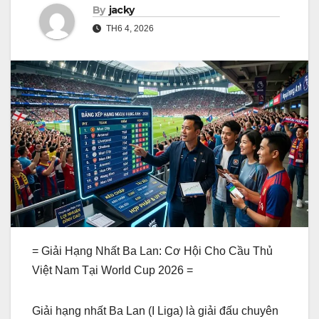
By
jacky
TH6 4, 2026
= Giải Hạng Nhất Ba Lan: Cơ Hội Cho Cầu Thủ
Việt Nam Tại World Cup 2026 =
Giải hạng nhất Ba Lan (I Liga) là giải đấu chuyên