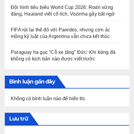
Đội hình tiêu biểu World Cup 2026: Rodri xứng
đáng, Haaland viết cổ tích, Vozinha gây bất ngờ
FIFA rút lại thẻ đỏ với Paredes, nhưng cơn ác
mộng kỷ luật của Argentina vẫn chưa kết thúc
Paraguay hạ gục “Cỗ xe tăng” Đức: Khi bóng đá
không có kịch bản nào được viết trước
Bình luận gần đây
Không có bình luận nào để hiển thị.
Lưu trữ