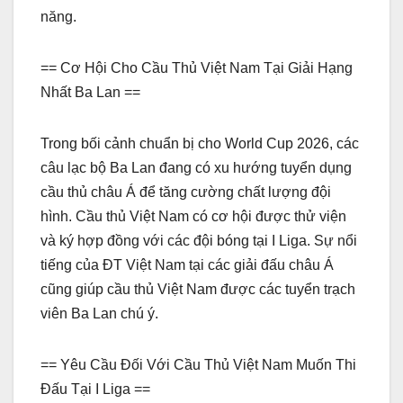
năng.
== Cơ Hội Cho Cầu Thủ Việt Nam Tại Giải Hạng
Nhất Ba Lan ==
Trong bối cảnh chuẩn bị cho World Cup 2026, các
câu lạc bộ Ba Lan đang có xu hướng tuyển dụng
cầu thủ châu Á để tăng cường chất lượng đội
hình. Cầu thủ Việt Nam có cơ hội được thử viện
và ký hợp đồng với các đội bóng tại I Liga. Sự nổi
tiếng của ĐT Việt Nam tại các giải đấu châu Á
cũng giúp cầu thủ Việt Nam được các tuyển trạch
viên Ba Lan chú ý.
== Yêu Cầu Đối Với Cầu Thủ Việt Nam Muốn Thi
Đấu Tại I Liga ==