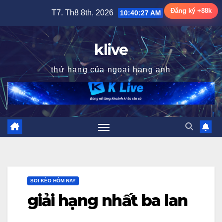
Skip
Đăng ký +88k
T7. Th8 8th, 2026
10:40:28 AM
to
content
klive
thứ hạng của ngoại hạng anh
SOI KÈO HÔM NAY
giải hạng nhất ba lan