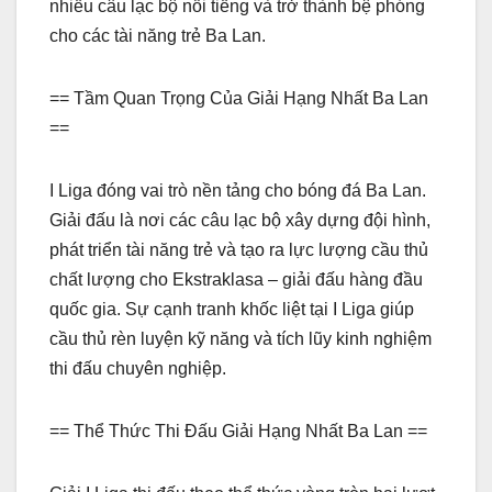
nhiều câu lạc bộ nổi tiếng và trở thành bệ phóng
cho các tài năng trẻ Ba Lan.
== Tầm Quan Trọng Của Giải Hạng Nhất Ba Lan
==
I Liga đóng vai trò nền tảng cho bóng đá Ba Lan.
Giải đấu là nơi các câu lạc bộ xây dựng đội hình,
phát triển tài năng trẻ và tạo ra lực lượng cầu thủ
chất lượng cho Ekstraklasa – giải đấu hàng đầu
quốc gia. Sự cạnh tranh khốc liệt tại I Liga giúp
cầu thủ rèn luyện kỹ năng và tích lũy kinh nghiệm
thi đấu chuyên nghiệp.
== Thể Thức Thi Đấu Giải Hạng Nhất Ba Lan ==