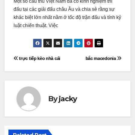
Một số cầu thủ Việt Nam đã có kinh nghiệm thi
đấu tại các giải đấu châu Âu và chia sẻ rằng sự
khác biệt lớn nhất nằm ở tốc độ trận đấu và tính kỷ
luật chiến thuật. Việc
Điều
trực tiếp kèo nhà cái
bắc macedonia
hướng
bài
viết
By
jacky