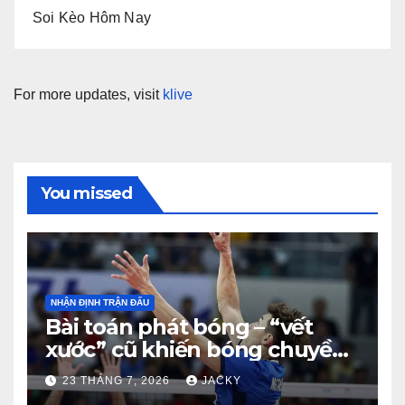
Soi Kèo Hôm Nay
For more updates, visit
klive
You missed
NHẬN ĐỊNH TRẬN ĐẤU
Bài toán phát bóng – “vết
xước” cũ khiến bóng chuyền
nam Việt Nam trả giá đắt
23 THÁNG 7, 2026
JACKY
trước Thái Lan