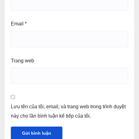
Email
*
Trang web
Lưu tên của tôi, email, và trang web trong trình duyệt
này cho lần bình luận kế tiếp của tôi.