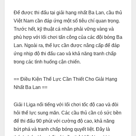
Để được thi đấu tại giải hạng nhất Ba Lan, cầu thủ
Việt Nam cần đáp ứng một số tiêu chí quan trọng.
Trước hết, kỹ thuật cá nhân phải vững vàng và
phù hợp với lối chơi tấn công của các đội bóng Ba
Lan. Ngoài ra, thể lực cần được nâng cấp để đáp
ứng nhịp độ thi đấu cao và khả năng tranh chấp
trong các tình huống cận chiến.
== Điều Kiện Thể Lực Cần Thiết Cho Giải Hạng
Nhất Ba Lan ==
Giải I Liga nổi tiếng với lối chơi tốc độ cao và đòi
hỏi thể lực sung mãn. Các cầu thủ cần có sức bền
để thi đấu 90 phút với cường độ cao, khả năng
bứt phá và tranh chấp bóng quyết liệt. Đây là