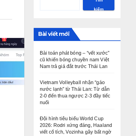
kiếm
Bài viết mới
Bài toán phát bóng – “vết xước”
cũ khiến bóng chuyền nam Việt
Nam trả giá đắt trước Thái Lan
Vietnam Volleyball nhận “gáo
nước lạnh” từ Thái Lan: Từ dẫn
2-0 đến thua ngược 2-3 đầy tiếc
nuối
Đội hình tiêu biểu World Cup
2026: Rodri xứng đáng, Haaland
viết cổ tích, Vozinha gây bất ngờ