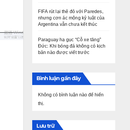
FIFA rút lại thẻ đỏ với Paredes,
nhưng cơn ác mộng kỷ luật của
Argentina vẫn chưa kết thúc
Paraguay hạ gục “Cỗ xe tăng”
Đức: Khi bóng đá không có kịch
bản nào được viết trước
Bình luận gần đây
Không có bình luận nào để hiển
thị.
Lưu trữ