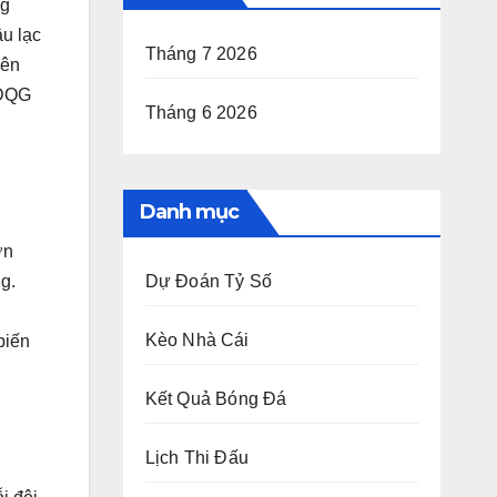
ng
âu lạc
Tháng 7 2026
yên
VĐQG
Tháng 6 2026
Danh mục
ơn
Dự Đoán Tỷ Số
g.
Kèo Nhà Cái
biến
Kết Quả Bóng Đá
Lịch Thi Đấu