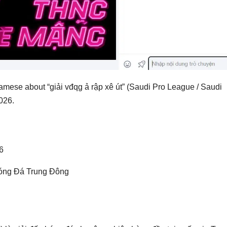
namese about “giải vđqg ả rập xê út” (Saudi Pro League / Saudi
026.
6
óng Đá Trung Đông