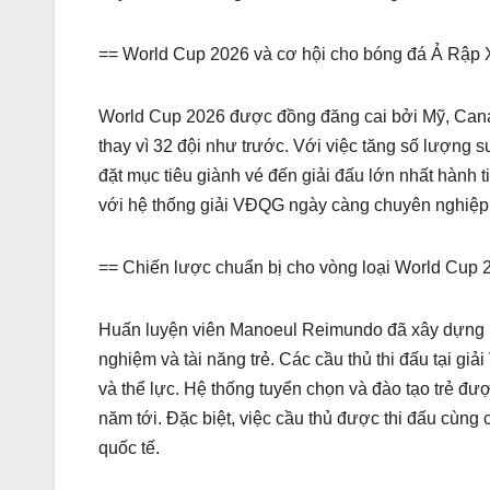
== World Cup 2026 và cơ hội cho bóng đá Ả Rập 
World Cup 2026 được đồng đăng cai bởi Mỹ, Cana
thay vì 32 đội như trước. Với việc tăng số lượng
đặt mục tiêu giành vé đến giải đấu lớn nhất hành 
với hệ thống giải VĐQG ngày càng chuyên nghiệp 
== Chiến lược chuẩn bị cho vòng loại World Cup 
Huấn luyện viên Manoeul Reimundo đã xây dựng lối
nghiệm và tài năng trẻ. Các cầu thủ thi đấu tại gi
và thể lực. Hệ thống tuyển chọn và đào tạo trẻ đ
năm tới. Đặc biệt, việc cầu thủ được thi đấu cùng
quốc tế.