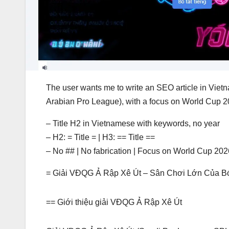
The user wants me to write an SEO article in Viet
Arabian Pro League), with a focus on World Cup 2
– Title H2 in Vietnamese with keywords, no year
– H2: = Title = | H3: == Title ==
– No ## | No fabrication | Focus on World Cup 202
= Giải VĐQG Ả Rập Xê Út – Sân Chơi Lớn Của B
== Giới thiệu giải VĐQG Ả Rập Xê Út