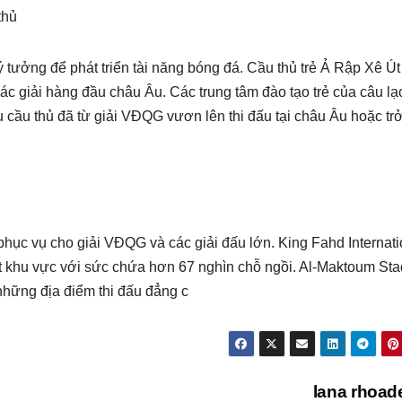
thủ
tưởng để phát triển tài năng bóng đá. Cầu thủ trẻ Ả Rập Xê Út
các giải hàng đầu châu Âu. Các trung tâm đào tạo trẻ của câu lạ
u cầu thủ đã từ giải VĐQG vươn lên thi đấu tại châu Âu hoặc tr
hục vụ cho giải VĐQG và các giải đấu lớn. King Fahd Internati
t khu vực với sức chứa hơn 67 nghìn chỗ ngồi. Al-Maktoum Sta
những địa điểm thi đấu đẳng c
lana rhoa