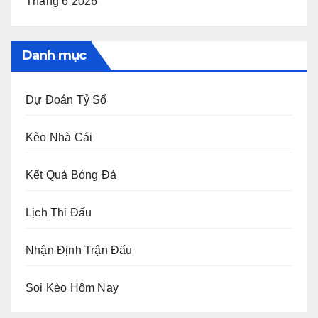
Tháng 6 2026
Danh mục
Dự Đoán Tỷ Số
Kèo Nhà Cái
Kết Quả Bóng Đá
Lịch Thi Đấu
Nhận Định Trận Đấu
Soi Kèo Hôm Nay