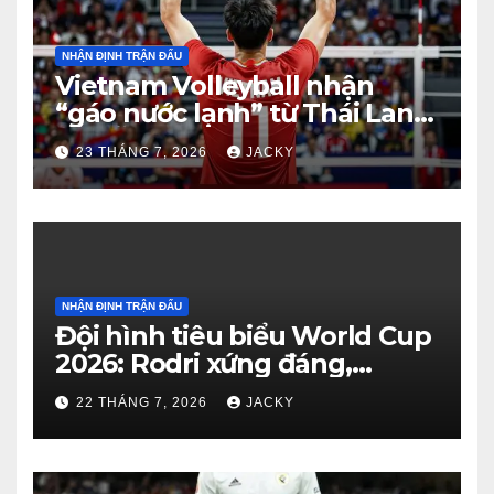
NHẬN ĐỊNH TRẬN ĐẤU
Vietnam Volleyball nhận
“gáo nước lạnh” từ Thái Lan:
Từ dẫn 2-0 đến thua ngược 2-
23 THÁNG 7, 2026
JACKY
3 đầy tiếc nuối
NHẬN ĐỊNH TRẬN ĐẤU
Đội hình tiêu biểu World Cup
2026: Rodri xứng đáng,
Haaland viết cổ tích, Vozinha
22 THÁNG 7, 2026
JACKY
gây bất ngờ