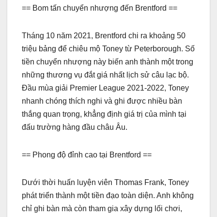
== Bom tấn chuyển nhượng đến Brentford ==
Tháng 10 năm 2021, Brentford chi ra khoảng 50
triệu bảng để chiêu mộ Toney từ Peterborough. Số
tiền chuyển nhượng này biến anh thành một trong
những thương vụ đắt giá nhất lịch sử câu lạc bộ.
Đầu mùa giải Premier League 2021-2022, Toney
nhanh chóng thích nghi và ghi được nhiều bàn
thắng quan trọng, khẳng định giá trị của mình tại
đấu trường hàng đầu châu Âu.
== Phong độ đỉnh cao tại Brentford ==
Dưới thời huấn luyện viên Thomas Frank, Toney
phát triển thành một tiền đạo toàn diện. Anh không
chỉ ghi bàn mà còn tham gia xây dựng lối chơi,