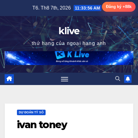
Skip
Đăng ký +88k
T6. Th8 7th, 2026
11:33:57 AM
to
content
klive
thứ hạng của ngoại hạng anh
DỰ ĐOÁN TỶ SỐ
ivan toney