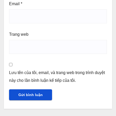
Email
*
Trang web
Lưu tên của tôi, email, và trang web trong trình duyệt
này cho lần bình luận kế tiếp của tôi.