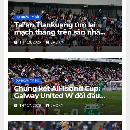
DỰ ĐOÁN TỶ SỐ
Tai’an Tiankuang tìm lại
mạch thắng trên sân nhà
Taishan
TH7 19, 2026
JACKY
DỰ ĐOÁN TỶ SỐ
Chung kết All-Island Cup:
Galway United W đối đầu
Shelbourne W
TH7 17, 2026
JACKY