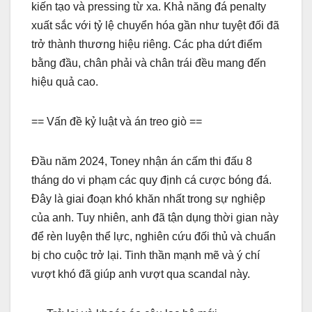
kiến tạo và pressing từ xa. Khả năng đá penalty
xuất sắc với tỷ lệ chuyển hóa gần như tuyệt đối đã
trở thành thương hiệu riêng. Các pha dứt điểm
bằng đầu, chân phải và chân trái đều mang đến
hiệu quả cao.
== Vấn đề kỷ luật và án treo giò ==
Đầu năm 2024, Toney nhận án cấm thi đấu 8
tháng do vi phạm các quy định cá cược bóng đá.
Đây là giai đoạn khó khăn nhất trong sự nghiệp
của anh. Tuy nhiên, anh đã tận dụng thời gian này
để rèn luyện thể lực, nghiên cứu đối thủ và chuẩn
bị cho cuộc trở lại. Tinh thần mạnh mẽ và ý chí
vượt khó đã giúp anh vượt qua scandal này.