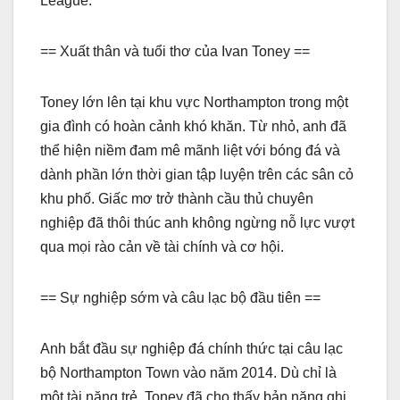
League.
== Xuất thân và tuổi thơ của Ivan Toney ==
Toney lớn lên tại khu vực Northampton trong một
gia đình có hoàn cảnh khó khăn. Từ nhỏ, anh đã
thể hiện niềm đam mê mãnh liệt với bóng đá và
dành phần lớn thời gian tập luyện trên các sân cỏ
khu phố. Giấc mơ trở thành cầu thủ chuyên
nghiệp đã thôi thúc anh không ngừng nỗ lực vượt
qua mọi rào cản về tài chính và cơ hội.
== Sự nghiệp sớm và câu lạc bộ đầu tiên ==
Anh bắt đầu sự nghiệp đá chính thức tại câu lạc
bộ Northampton Town vào năm 2014. Dù chỉ là
một tài năng trẻ, Toney đã cho thấy bản năng ghi