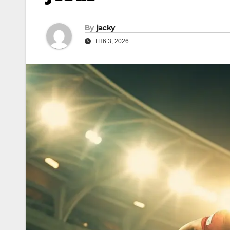
By
jacky
TH6 3, 2026