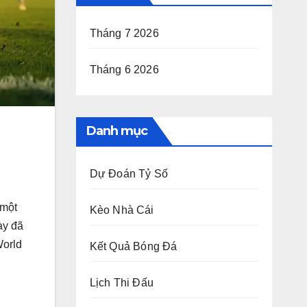
Tháng 7 2026
Tháng 6 2026
Danh mục
Dự Đoán Tỷ Số
 một
Kèo Nhà Cái
ày đã
World
Kết Quả Bóng Đá
Lịch Thi Đấu