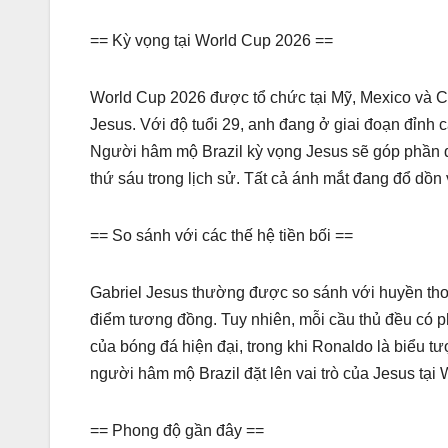
== Kỳ vọng tại World Cup 2026 ==
World Cup 2026 được tổ chức tại Mỹ, Mexico và C
Jesus. Với độ tuổi 29, anh đang ở giai đoạn đỉnh 
Người hâm mộ Brazil kỳ vọng Jesus sẽ góp phần q
thứ sáu trong lịch sử. Tất cả ánh mắt đang đổ dồ
== So sánh với các thế hệ tiền bối ==
Gabriel Jesus thường được so sánh với huyền thoạ
điểm tương đồng. Tuy nhiên, mỗi cầu thủ đều có p
của bóng đá hiện đại, trong khi Ronaldo là biểu 
người hâm mộ Brazil đặt lên vai trò của Jesus tại
== Phong độ gần đây ==