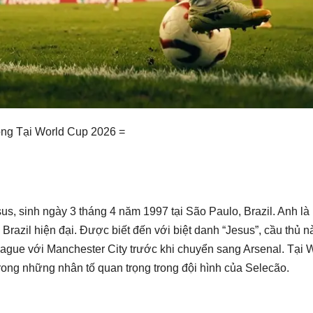
ọng Tại World Cup 2026 =
us, sinh ngày 3 tháng 4 năm 1997 tại São Paulo, Brazil. Anh là
 Brazil hiện đại. Được biết đến với biệt danh “Jesus”, cầu thủ n
eague với Manchester City trước khi chuyển sang Arsenal. Tại 
rong những nhân tố quan trọng trong đội hình của Selecão.