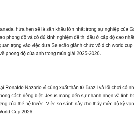
anada, hứa hẹn sẽ là sân khấu lớn nhất trong sự nghiệp của Ga
cao phong độ và có đủ kinh nghiệm để thi đấu ở cấp độ cao nhất
uan trọng vào việc đưa Selecão giành chức vô địch world cup 
n về phong độ của anh trong mùa giải 2025-2026.
i Ronaldo Nazario vì cùng xuất thân từ Brazil và lối chơi có n
hong cách riêng biệt. Jesus mang đến sự nhanh nhẹn và linh h
tượng của thế hệ trước. Việc so sánh này cho thấy mức độ kỳ vọ
 World Cup 2026.