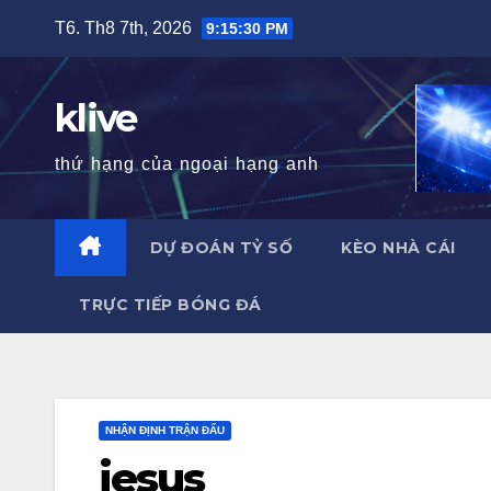
Skip
T6. Th8 7th, 2026
9:15:32 PM
to
content
klive
thứ hạng của ngoại hạng anh
DỰ ĐOÁN TỶ SỐ
KÈO NHÀ CÁI
TRỰC TIẾP BÓNG ĐÁ
NHẬN ĐỊNH TRẬN ĐẤU
jesus