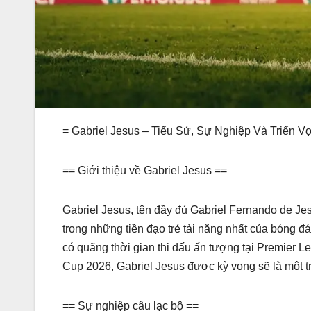
= Gabriel Jesus – Tiểu Sử, Sự Nghiệp Và Triển V
== Giới thiệu về Gabriel Jesus ==
Gabriel Jesus, tên đầy đủ Gabriel Fernando de Jes
trong những tiền đạo trẻ tài năng nhất của bóng đá
có quãng thời gian thi đấu ấn tượng tại Premier L
Cup 2026, Gabriel Jesus được kỳ vọng sẽ là một t
== Sự nghiệp câu lạc bộ ==