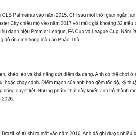
ại CLB Palmeiras vào năm 2015. Chỉ sau một thời gian ngắn, an
ter City chiêu mộ vào năm 2017 với mức giá khoảng 32 triệu
nhiều danh hiệu Premier League, FA Cup và League Cup. Năm 2
ng độ ổn định trong màu áo Pháo Thủ.
hẹn, khéo léo và khả năng dứt điểm đa dạng. Anh có thể chơi ở 
o lùi hoặc chạy cánh. Điểm mạnh của anh bao gồm tốc độ, kỹ thuậ
p bóng quyết liệt. Những phẩm chất này khiến anh trở thành mố
p 2026.
 Brazil kể từ khi ra mắt vào năm 2016. Anh đã ghi được nhiều 