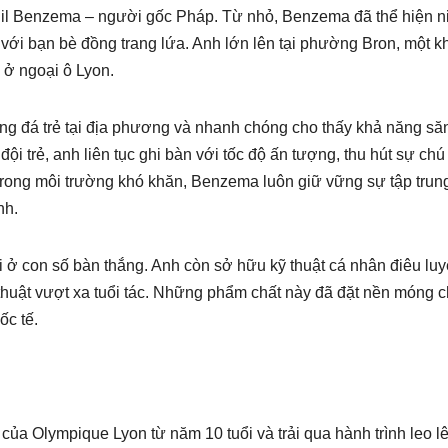
igil Benzema – người gốc Pháp. Từ nhỏ, Benzema đã thể hiện 
 với bạn bè đồng trang lứa. Anh lớn lên tại phường Bron, một k
i ở ngoại ô Lyon.
g đá trẻ tại địa phương và nhanh chóng cho thấy khả năng să
đội trẻ, anh liên tục ghi bàn với tốc độ ấn tượng, thu hút sự chú
g trong môi trường khó khăn, Benzema luôn giữ vững sự tập trun
nh.
ở con số bàn thắng. Anh còn sở hữu kỹ thuật cá nhân điêu luy
 thuật vượt xa tuổi tác. Những phẩm chất này đã đặt nền móng 
ốc tế.
của Olympique Lyon từ năm 10 tuổi và trải qua hành trình leo l