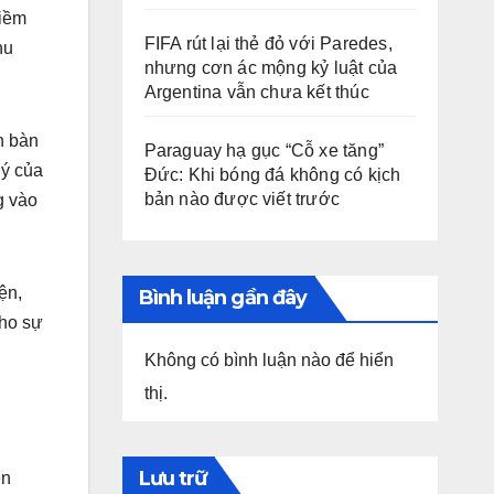
niềm
FIFA rút lại thẻ đỏ với Paredes,
hu
nhưng cơn ác mộng kỷ luật của
Argentina vẫn chưa kết thúc
n bàn
Paraguay hạ gục “Cỗ xe tăng”
 ý của
Đức: Khi bóng đá không có kịch
bản nào được viết trước
g vào
ện,
Bình luận gần đây
cho sự
Không có bình luận nào để hiển
thị.
Lưu trữ
ên