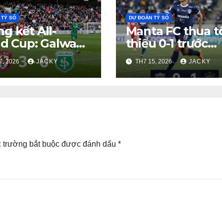
 TỶ SỐ
DỰ ĐOÁN TỶ SỐ
g kết All-
Manta FC thua t
nd Cup: Galway
thiểu 0-1 trước
ed W đối đầu
Delfin SC trên s
7, 2026
JACKY
TH7 15, 2026
JACKY
lbourne W
nhà Estadio Joc
 trường bắt buộc được đánh dấu
*