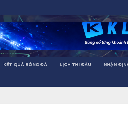
KẾT QUẢ BÓNG ĐÁ
LỊCH THI ĐẤU
NHẬN ĐỊN