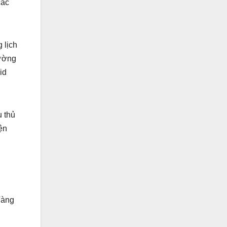
các
 lịch
đường
id
 thủ
ện
Vàng