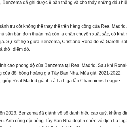
iga, Benzema đã ghi được 9 bàn thắng và cho thấy những dấu hiệ
nh trụ cột không thể thay thế trên hàng công của Real Madrid
u thủ săn bàn đơn thuần mà còn là chân chuyền xuất sắc, có khả
địa. Sự kết hợp giữa Benzema, Cristiano Ronaldo và Gareth Bal
á thời điểm đó.
đỉnh cao phong độ của Benzema tại Real Madrid. Sau khi Rona
g của đội bóng hoàng gia Tây Ban Nha. Mùa giải 2021-2022,
g, giúp Real Madrid giành cả La Liga lẫn Champions League.
n 2023, Benzema đã giành vô số danh hiệu cao quý, khẳng đị
eu. Anh cùng đội bóng Tây Ban Nha đoạt 5 chức vô địch La Liga