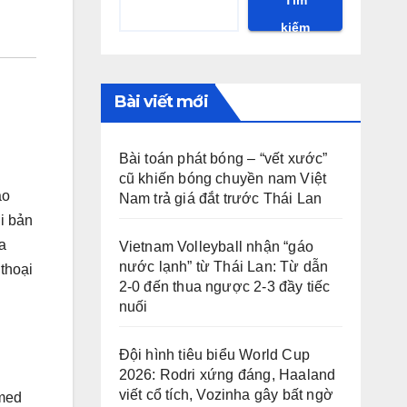
kiếm
Bài viết mới
Bài toán phát bóng – “vết xước”
cũ khiến bóng chuyền nam Việt
ào
Nam trả giá đắt trước Thái Lan
i bản
a
Vietnam Volleyball nhận “gáo
nước lạnh” từ Thái Lan: Từ dẫn
 thoại
2-0 đến thua ngược 2-3 đầy tiếc
nuối
Đội hình tiêu biểu World Cup
2026: Rodri xứng đáng, Haaland
viết cổ tích, Vozinha gây bất ngờ
mmed