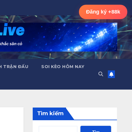
Đăng ký +88k
H TRẬN ĐẤU
SOI KÈO HÔM NAY
Tìm kiếm
Tìm