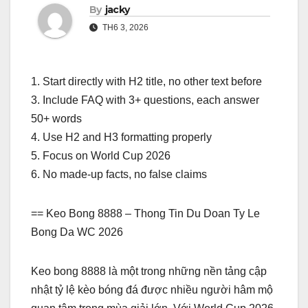
By
jacky
TH6 3, 2026
1. Start directly with H2 title, no other text before
3. Include FAQ with 3+ questions, each answer
50+ words
4. Use H2 and H3 formatting properly
5. Focus on World Cup 2026
6. No made-up facts, no false claims
== Keo Bong 8888 – Thong Tin Du Doan Ty Le
Bong Da WC 2026
Keo bong 8888 là một trong những nền tảng cập
nhật tỷ lệ kèo bóng đá được nhiều người hâm mộ