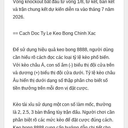
Vòng knockout bắt đầu từ vòng 1/8, tứ kết, bán kết
và trận chung kết dự kiến diễn ra vào tháng 7 năm
2026.
== Cach Doc Ty Le Keo Bong Chinh Xac
Để sử dụng hiệu quả keo bong 8888, người dùng
cần hiểu rõ cách đọc các loại tỷ lệ kèo phổ biến.
Với kèo châu Á, con số âm (-) biểu thị đội cửa trên
và dương (+) biểu thị đội cửa dưới. Tỷ lệ kèo châu
Âu hiển thị dưới dạng số thập phân cho biết số
tiền thưởng trên mỗi đơn vị đặt cược.
Kèo tài xỉu sử dụng một con số làm mốc, thường
là 2, 2.5, 3 bàn thắng tùy trận đấu. Người chơi cần
phân biệt rõ các mức kèo để đặt cược đúng cách.
Keo bong 8888 cung cấp hướng dẫn chi tiết cho