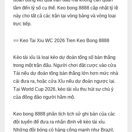
tâm đến tỷ số cụ thể. Keo bong 8888 cập nhật tỷ lệ
này cho tất cả các trận tại vòng bảng và vòng loại
trực tiếp.
== Keo Tai Xiu WC 2026 Tren Keo Bong 8888
Kèo tài xỉu là loại kèo dự đoán tổng số bàn thắng
trong một trận đấu. Người chơi đặt cược vào cửa
Tài nếu dự đoán tổng bàn thắng lớn hơn mức nhà
cái đưa ra, hoặc cửa Xỉu nếu dự đoán ngược lại.
Tại World Cup 2026, kèo tài xỉu thu hút sự chú ý
của đông đảo người hâm mộ.
Keo bong 8888 phân tích lịch sử ghi bàn của các
đội tuyển để đưa ra nhận định về kèo tài xỉu.
Những đội bóng có hàng công mạnh như Brazil,