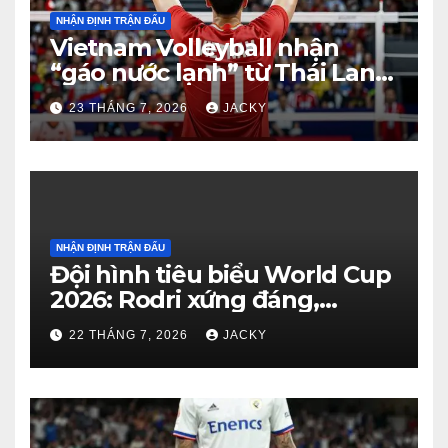
NHẬN ĐỊNH TRẬN ĐẤU
Vietnam Volleyball nhận
“gáo nước lạnh” từ Thái Lan:
Từ dẫn 2-0 đến thua ngược 2-
23 THÁNG 7, 2026
JACKY
3 đầy tiếc nuối
NHẬN ĐỊNH TRẬN ĐẤU
Đội hình tiêu biểu World Cup
2026: Rodri xứng đáng,
Haaland viết cổ tích, Vozinha
22 THÁNG 7, 2026
JACKY
gây bất ngờ