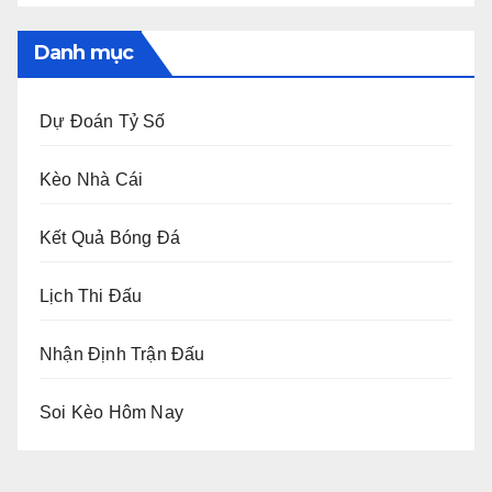
Danh mục
Dự Đoán Tỷ Số
Kèo Nhà Cái
Kết Quả Bóng Đá
Lịch Thi Đấu
Nhận Định Trận Đấu
Soi Kèo Hôm Nay