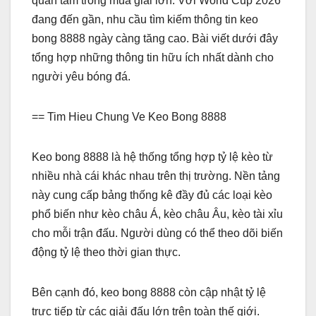
quan tâm trong mùa giải lớn. Với World Cup 2026
đang đến gần, nhu cầu tìm kiếm thông tin keo
bong 8888 ngày càng tăng cao. Bài viết dưới đây
tổng hợp những thông tin hữu ích nhất dành cho
người yêu bóng đá.
== Tim Hieu Chung Ve Keo Bong 8888
Keo bong 8888 là hệ thống tổng hợp tỷ lệ kèo từ
nhiều nhà cái khác nhau trên thị trường. Nền tảng
này cung cấp bảng thống kê đầy đủ các loại kèo
phổ biến như kèo châu Á, kèo châu Âu, kèo tài xỉu
cho mỗi trận đấu. Người dùng có thể theo dõi biến
động tỷ lệ theo thời gian thực.
Bên cạnh đó, keo bong 8888 còn cập nhật tỷ lệ
trực tiếp từ các giải đấu lớn trên toàn thế giới.