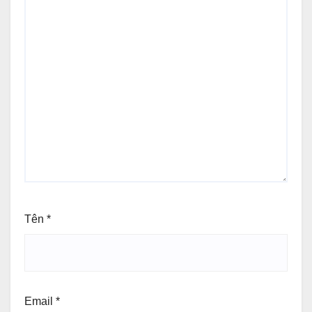
Tên
*
Email
*