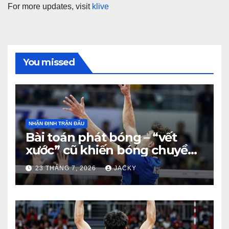
For more updates, visit
klive
You missed
NHẬN ĐỊNH TRẬN ĐẤU
Bài toán phát bóng – “vết
xước” cũ khiến bóng chuyền
nam Việt Nam trả giá đắt
23 THÁNG 7, 2026
JACKY
trước Thái Lan