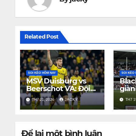
Related Post
SOI KÈO HÔM NAY
SOI KÈO
MSV Duisburg vs
Blac
Beerschot VA: Đội
giàn
bóng Đức giữ
tối t
TH7 21, 2026
JACKY
TH7 1
phong độ ấn tượng
Geor
trước thềm giao
hữu
Để lại một bình luận