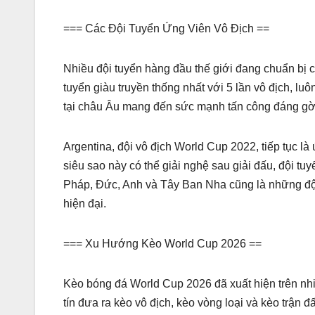
=== Các Đội Tuyển Ứng Viên Vô Địch ==
Nhiều đội tuyển hàng đầu thế giới đang chuẩn bị c
tuyển giàu truyền thống nhất với 5 lần vô địch, lu
tại châu Âu mang đến sức mạnh tấn công đáng gờm
Argentina, đội vô địch World Cup 2022, tiếp tục l
siêu sao này có thể giải nghệ sau giải đấu, đội tuy
Pháp, Đức, Anh và Tây Ban Nha cũng là những đội 
hiện đại.
=== Xu Hướng Kèo World Cup 2026 ==
Kèo bóng đá World Cup 2026 đã xuất hiện trên nhi
tín đưa ra kèo vô địch, kèo vòng loại và kèo trận 