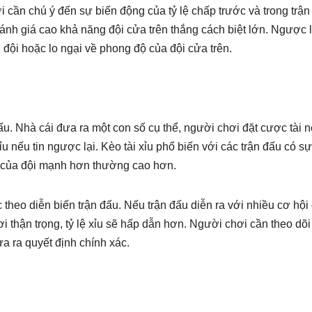
 cần chú ý đến sự biến động của tỷ lệ chấp trước và trong trận
đánh giá cao khả năng đội cửa trên thắng cách biệt lớn. Ngược lạ
đội hoặc lo ngại về phong độ của đội cửa trên.
ấu. Nhà cái đưa ra một con số cụ thể, người chơi đặt cược tài n
u nếu tin ngược lại. Kèo tài xỉu phổ biến với các trận đấu có sự
n của đội mạnh hơn thường cao hơn.
ục theo diễn biến trận đấu. Nếu trận đấu diễn ra với nhiều cơ hội
hơi thận trọng, tỷ lệ xỉu sẽ hấp dẫn hơn. Người chơi cần theo dõi
a ra quyết định chính xác.