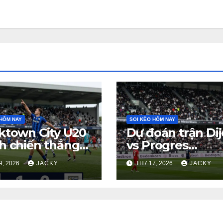
 HÔM NAY
SOI KÈO HÔM NAY
ktown City U20
Dự đoán trận Di
h chiến thắng
vs Progres
hiểu 1-0 trước St.
Niederkorn: Gia
9, 2026
JACKY
TH7 17, 2026
JACKY
ge City U20
hữu khởi động 
giải 2026