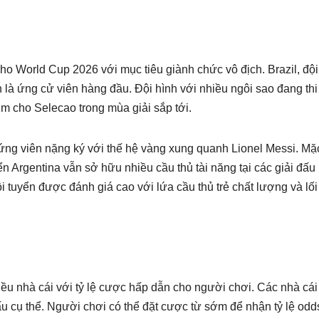
ho World Cup 2026 với mục tiêu giành chức vô địch. Brazil, đội
ôn là ứng cử viên hàng đầu. Đội hình với nhiều ngôi sao đang th
 cho Selecao trong mùa giải sắp tới.
à ứng viên nặng ký với thế hệ vàng xung quanh Lionel Messi. Mặ
ển Argentina vẫn sở hữu nhiều cầu thủ tài năng tại các giải đấu 
tuyển được đánh giá cao với lứa cầu thủ trẻ chất lượng và lối
ều nhà cái với tỷ lệ cược hấp dẫn cho người chơi. Các nhà cái
đấu cụ thể. Người chơi có thể đặt cược từ sớm để nhận tỷ lệ odds