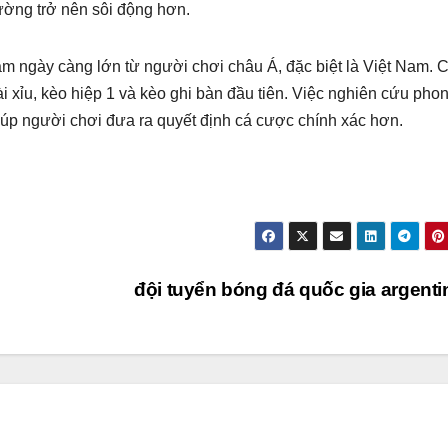
trường trở nên sôi động hơn.
 ngày càng lớn từ người chơi châu Á, đặc biệt là Việt Nam. 
i xỉu, kèo hiệp 1 và kèo ghi bàn đầu tiên. Việc nghiên cứu pho
 giúp người chơi đưa ra quyết định cá cược chính xác hơn.
đội tuyển bóng đá quốc gia argent