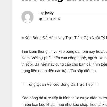
By
jacky
TH6 3, 2026
= Kèo Bóng Đá Hôm Nay Trực Tiếp: Cập Nhật Tỷ 
Tìm kiếm thông tin về kèo bóng đá hôm nay trực 
Nam. Với sự phát triển của công nghệ, người xem c
thiết bị. Bài viết này cung cấp cho bạn cái nhìn t
trọng liên quan đến các trận đấu sắp diễn ra.
== Tổng Quan Về Kèo Bóng Đá Trực Tiếp ==
Kèo bóng đá trực tiếp là hình thức cược diễn ra tr
nhiều loại kèo khác nhau như kèo chấp, kèo tài xỉu