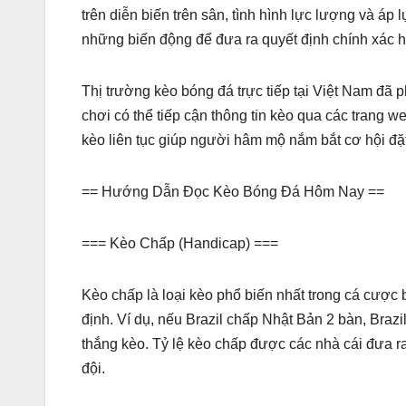
trên diễn biến trên sân, tình hình lực lượng và áp 
những biến động để đưa ra quyết định chính xác 
Thị trường kèo bóng đá trực tiếp tại Việt Nam đã p
chơi có thể tiếp cận thông tin kèo qua các trang w
kèo liên tục giúp người hâm mộ nắm bắt cơ hội đặt c
== Hướng Dẫn Đọc Kèo Bóng Đá Hôm Nay ==
=== Kèo Chấp (Handicap) ===
Kèo chấp là loại kèo phổ biến nhất trong cá cược
định. Ví dụ, nếu Brazil chấp Nhật Bản 2 bàn, Brazi
thắng kèo. Tỷ lệ kèo chấp được các nhà cái đưa ra
đội.