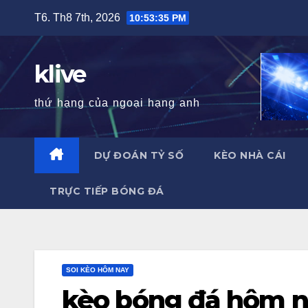
Skip
T6. Th8 7th, 2026
10:53:37 PM
to
content
klive
thứ hạng của ngoại hạng anh
DỰ ĐOÁN TỶ SỐ
KÈO NHÀ CÁI
TRỰC TIẾP BÓNG ĐÁ
SOI KÈO HÔM NAY
kèo bóng đá hôm na