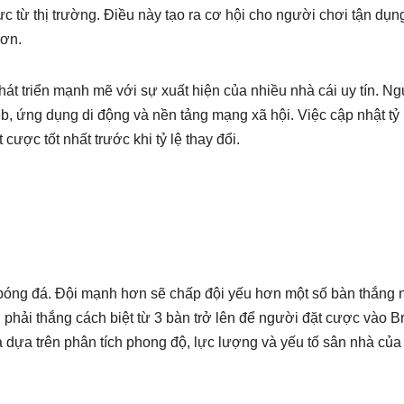
lực từ thị trường. Điều này tạo ra cơ hội cho người chơi tận dụn
hơn.
hát triển mạnh mẽ với sự xuất hiện của nhiều nhà cái uy tín. N
eb, ứng dụng di động và nền tảng mạng xã hội. Việc cập nhật tỷ 
ược tốt nhất trước khi tỷ lệ thay đổi.
 bóng đá. Đội mạnh hơn sẽ chấp đội yếu hơn một số bàn thắng 
l phải thắng cách biệt từ 3 bàn trở lên để người đặt cược vào Br
 dựa trên phân tích phong độ, lực lượng và yếu tố sân nhà của