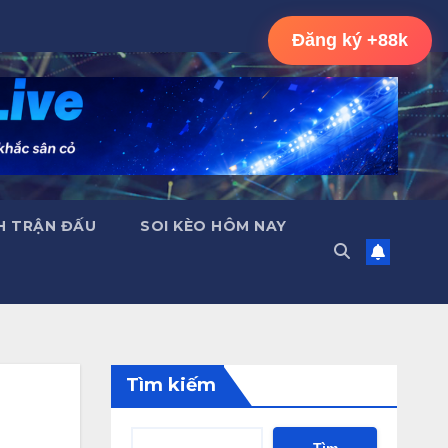
Đăng ký +88k
H TRẬN ĐẤU
SOI KÈO HÔM NAY
Tìm kiếm
Tìm