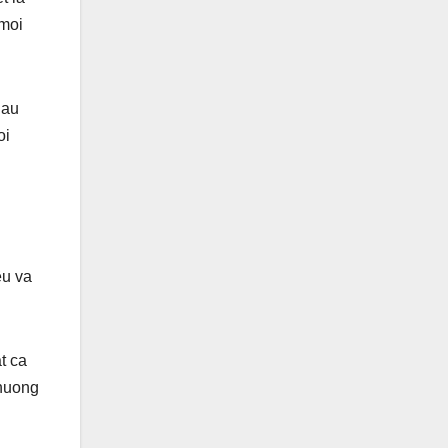
 moi
hau
oi
êu va
t ca
thuong