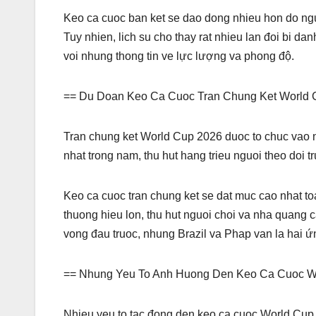
Keo ca cuoc ban ket se dao dong nhieu hon do ng
Tuy nhien, lich su cho thay rat nhieu lan đoi bi d
voi nhung thong tin ve lực lượng va phong độ.
== Du Doan Keo Ca Cuoc Tran Chung Ket World 
Tran chung ket World Cup 2026 duoc to chuc vao n
nhat trong nam, thu hut hang trieu nguoi theo doi tr
Keo ca cuoc tran chung ket se dat muc cao nhat to
thuong hieu lon, thu hut nguoi choi va nha quang 
vong đau truoc, nhung Brazil va Phap van la hai ứ
== Nhung Yeu To Anh Huong Den Keo Ca Cuoc W
Nhieu yeu to tac đong den keo ca cuoc World Cup 2