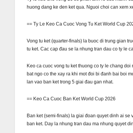
huong dang ke den ket qua. Nguoi choi can xem xet 
== Ty Le Keo Ca Cuoc Vong Tu Ket World Cup 20
Vong tu ket (quarter-finals) la buoc di trung gian t
tu ket. Cac cap đau se la nhung tran dau co ty le c
Keo ca cuoc vong tu ket thuong co ty le chang doi 
bat ngo co the xay ra khi mot đoi bi đanh bai boi mo
lan vao ban ket trong 5 giai đau gan nhat.
== Keo Ca Cuoc Ban Ket World Cup 2026
Ban ket (semi-finals) la giai đoan quyet dinh ai se
ban ket. Day la nhung tran dau ma nhung quyet dinh