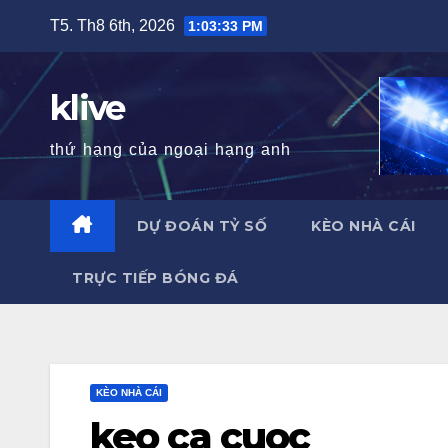
Skip
T5. Th8 6th, 2026
1:03:34 PM
to
content
klive
thứ hạng của ngoại hạng anh
DỰ ĐOÁN TỶ SỐ
KÈO NHÀ CÁI
TRỰC TIẾP BÓNG ĐÁ
KÈO NHÀ CÁI
keo ca cuoc