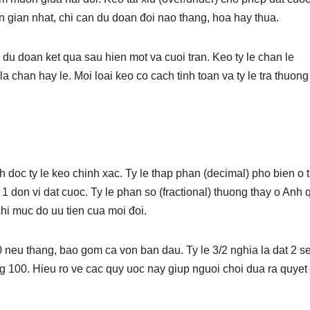
n gian nhat, chi can du doan đoi nao thang, hoa hay thua.
 du doan ket qua sau hien mot va cuoi tran. Keo ty le chan le
la chan hay le. Moi loai keo co cach tinh toan va ty le tra thuon
 doc ty le keo chinh xac. Ty le thap phan (decimal) pho bien o t
1 don vi dat cuoc. Ty le phan so (fractional) thuong thay o Anh 
hi muc do uu tien cua moi đoi.
50 neu thang, bao gom ca von ban dau. Ty le 3/2 nghia la dat 2 s
ng 100. Hieu ro ve cac quy uoc nay giup nguoi choi dua ra quyet