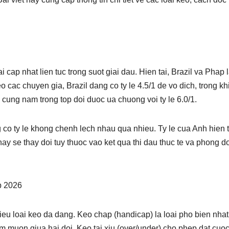
ap nhat lien tuc trong suot giai dau. Hien tai, Brazil va Phap l
o cac chuyen gia, Brazil dang co ty le 4.5/1 de vo dich, trong kh
 cung nam trong top doi duoc ua chuong voi ty le 6.0/1.
co ty le khong chenh lech nhau qua nhieu. Ty le cua Anh hien t
nay se thay doi tuy thuoc vao ket qua thi dau thuc te va phong d
p 2026
eu loai keo da dang. Keo chap (handicap) la loai pho bien nhat
m muon giua hai doi. Keo tai xiu (over/under) cho phep dat cuoc