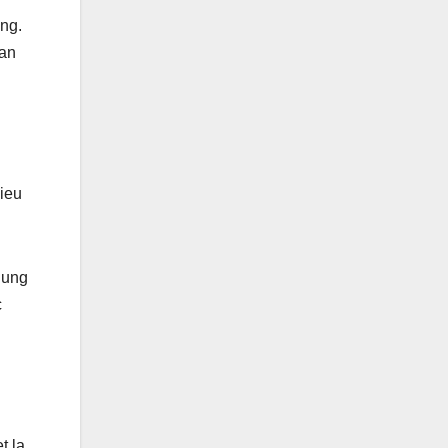
ng.
han
hieu
hung
c
t la