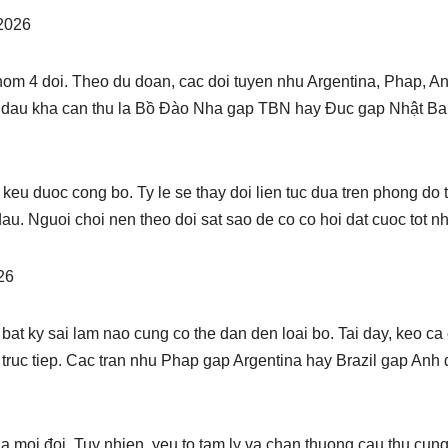
2026
m 4 doi. Theo du doan, cac doi tuyen nhu Argentina, Phap, A
n dau kha can thu la Bồ Đào Nha gap TBN hay Đuc gap Nhật Ba
u duoc cong bo. Ty le se thay doi lien tuc dua tren phong do t
dau. Nguoi choi nen theo doi sat sao de co co hoi dat cuoc tot nh
26
 bat ky sai lam nao cung co the dan den loai bo. Tai day, keo ca
 truc tiep. Cac tran nhu Phap gap Argentina hay Brazil gap Anh
 moi đoi. Tuy nhien, yeu to tam ly va chan thuong cau thu cun