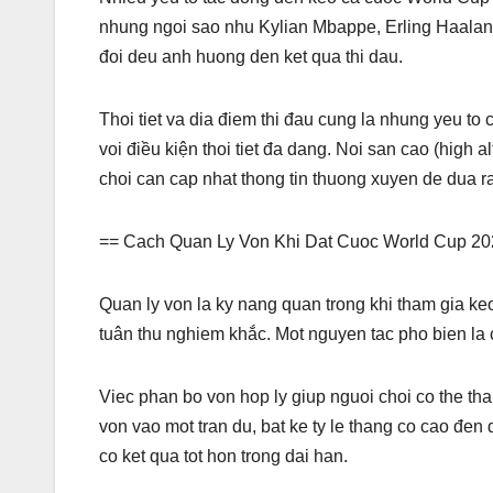
nhung ngoi sao nhu Kylian Mbappe, Erling Haaland
đoi deu anh huong den ket qua thi dau.
Thoi tiet va dia điem thi đau cung la nhung yeu t
voi điều kiện thoi tiet đa dang. Noi san cao (high 
choi can cap nhat thong tin thuong xuyen de dua r
== Cach Quan Ly Von Khi Dat Cuoc World Cup 2
Quan ly von la ky nang quan trong khi tham gia ke
tuân thu nghiem khắc. Mot nguyen tac pho bien la 
Viec phan bo von hop ly giup nguoi choi co the tha
von vao mot tran du, bat ke ty le thang co cao đen
co ket qua tot hon trong dai han.