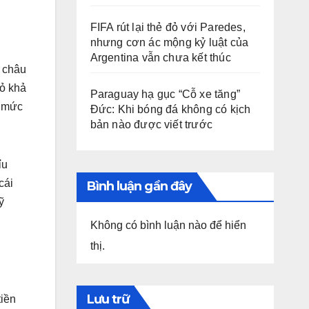
FIFA rút lại thẻ đỏ với Paredes,
nhưng cơn ác mộng kỷ luật của
Argentina vẫn chưa kết thúc
o châu
bỏ khả
Paraguay hạ gục “Cỗ xe tăng”
a mức
Đức: Khi bóng đá không có kịch
bản nào được viết trước
ỉu
cái
Bình luận gần đây
ỹ
Không có bình luận nào để hiển
thị.
Lưu trữ
tiền