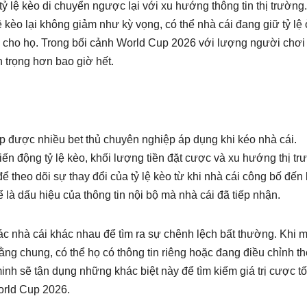
tỷ lệ kèo di chuyển ngược lại với xu hướng thông tin thị trường
 kèo lại không giảm như kỳ vọng, có thể nhà cái đang giữ tỷ lệ
i cho họ. Trong bối cảnh World Cup 2026 với lượng người chơi
n trọng hơn bao giờ hết.
p được nhiều bet thủ chuyên nghiệp áp dụng khi kéo nhà cái.
n động tỷ lệ kèo, khối lượng tiền đặt cược và xu hướng thị tr
 theo dõi sự thay đổi của tỷ lệ kèo từ khi nhà cái công bố đến 
 là dấu hiệu của thông tin nội bộ mà nhà cái đã tiếp nhận.
các nhà cái khác nhau để tìm ra sự chênh lệch bất thường. Khi m
bằng chung, có thể họ có thông tin riêng hoặc đang điều chỉnh t
h sẽ tận dụng những khác biệt này để tìm kiếm giá trị cược tố
World Cup 2026.