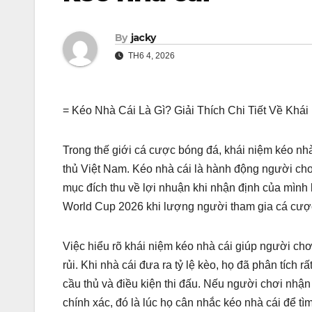
By
jacky
TH6 4, 2026
= Kéo Nhà Cái Là Gì? Giải Thích Chi Tiết Về Kh
Trong thế giới cá cược bóng đá, khái niệm kéo nh
thủ Việt Nam. Kéo nhà cái là hành động người chơ
mục đích thu về lợi nhuận khi nhận định của mình 
World Cup 2026 khi lượng người tham gia cá cược b
Việc hiểu rõ khái niệm kéo nhà cái giúp người ch
rủi. Khi nhà cái đưa ra tỷ lệ kèo, họ đã phân tích 
cầu thủ và điều kiện thi đấu. Nếu người chơi nhậ
chính xác, đó là lúc họ cân nhắc kéo nhà cái để tì