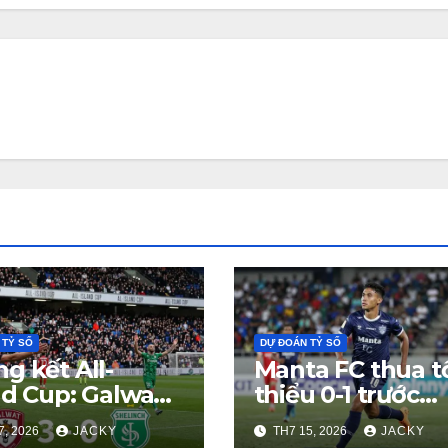
 TỶ SỐ
DỰ ĐOÁN TỶ SỐ
g kết All-
Manta FC thua t
nd Cup: Galway
thiểu 0-1 trước
ed W đối đầu
Delfin SC trên s
7, 2026
JACKY
TH7 15, 2026
JACKY
lbourne W
nhà Estadio Joc