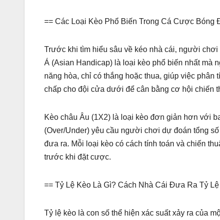
== Các Loại Kèo Phổ Biến Trong Cá Cược Bóng 
Trước khi tìm hiểu sâu về kéo nhà cái, người chơ
Á (Asian Handicap) là loại kèo phổ biến nhất mà 
năng hòa, chỉ có thắng hoặc thua, giúp việc phân 
chấp cho đội cửa dưới để cân bằng cơ hội chiến t
Kèo châu Âu (1X2) là loại kèo đơn giản hơn với ba
(Over/Under) yêu cầu người chơi dự đoán tổng số 
đưa ra. Mỗi loại kèo có cách tính toán và chiến th
trước khi đặt cược.
== Tỷ Lệ Kèo Là Gì? Cách Nhà Cái Đưa Ra Tỷ Lệ
Tỷ lệ kèo là con số thể hiện xác suất xảy ra của mộ