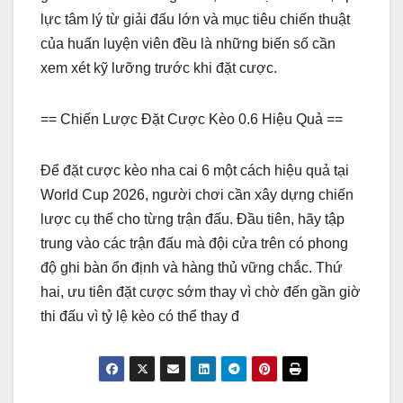
lực tâm lý từ giải đấu lớn và mục tiêu chiến thuật
của huấn luyện viên đều là những biến số cần
xem xét kỹ lưỡng trước khi đặt cược.
== Chiến Lược Đặt Cược Kèo 0.6 Hiệu Quả ==
Để đặt cược kèo nha cai 6 một cách hiệu quả tại
World Cup 2026, người chơi cần xây dựng chiến
lược cụ thể cho từng trận đấu. Đầu tiên, hãy tập
trung vào các trận đấu mà đội cửa trên có phong
độ ghi bàn ổn định và hàng thủ vững chắc. Thứ
hai, ưu tiên đặt cược sớm thay vì chờ đến gần giờ
thi đấu vì tỷ lệ kèo có thể thay đ