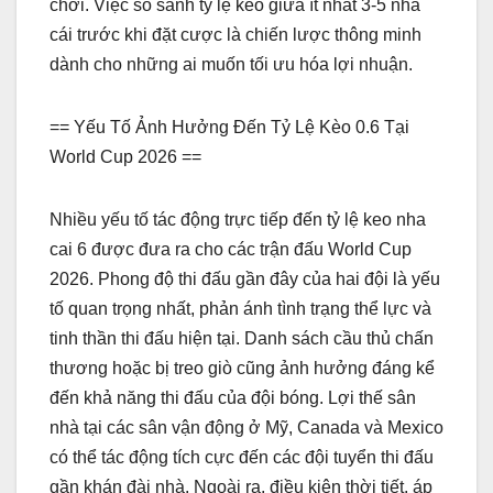
chơi. Việc so sánh tỷ lệ kèo giữa ít nhất 3-5 nhà
cái trước khi đặt cược là chiến lược thông minh
dành cho những ai muốn tối ưu hóa lợi nhuận.
== Yếu Tố Ảnh Hưởng Đến Tỷ Lệ Kèo 0.6 Tại
World Cup 2026 ==
Nhiều yếu tố tác động trực tiếp đến tỷ lệ keo nha
cai 6 được đưa ra cho các trận đấu World Cup
2026. Phong độ thi đấu gần đây của hai đội là yếu
tố quan trọng nhất, phản ánh tình trạng thể lực và
tinh thần thi đấu hiện tại. Danh sách cầu thủ chấn
thương hoặc bị treo giò cũng ảnh hưởng đáng kể
đến khả năng thi đấu của đội bóng. Lợi thế sân
nhà tại các sân vận động ở Mỹ, Canada và Mexico
có thể tác động tích cực đến các đội tuyển thi đấu
gần khán đài nhà. Ngoài ra, điều kiện thời tiết, áp