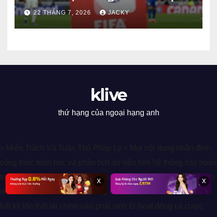
kỷ luật của Argentina vẫn
22 THÁNG 7, 2026
JACKY
chưa kết thúc
klive
thứ hạng của ngoại hạng anh
= Miễn Trách Và Tuân Thủ Pháp Lý = Mọi nội dung nhận định,
công thức toán học và phân tích dữ liệu trên hệ thống này hoàn
toàn chỉ mang tính chất tham khảo cho mục đích giải trí và giáo
x
x
dục kiến thức. Chúng tôi không chịu trách nhiệm pháp lý cho
bất kỳ tổn thất tài chính nào phát sinh từ hoạt động cá cược