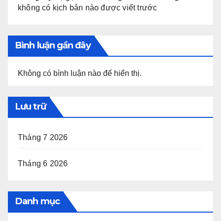
không có kịch bản nào được viết trước
Bình luận gần đây
Không có bình luận nào để hiển thị.
Lưu trữ
Tháng 7 2026
Tháng 6 2026
Danh mục