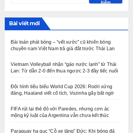
kiếm
Bài viết mới
Bài toán phát bóng – “vết xước” cũ khiến bóng
chuyền nam Việt Nam trả giá đắt trước Thái Lan
Vietnam Volleyball nhận “gáo nước lạnh” từ Thái
Lan: Từ dẫn 2-0 đến thua ngược 2-3 đầy tiếc nuối
Đội hình tiêu biểu World Cup 2026: Rodri xứng
đáng, Haaland viết cổ tích, Vozinha gây bất ngờ
FIFA rút lại thẻ đỏ với Paredes, nhưng cơn ác
mộng kỷ luật của Argentina vẫn chưa kết thúc
Paraguay hạ gục “Cỗ xe tăng” Đức: Khi bóng đá