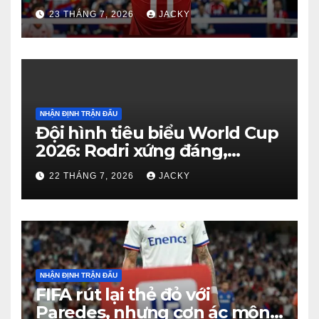
Từ dẫn 2-0 đến thua ngược 2-
23 THÁNG 7, 2026
JACKY
3 đầy tiếc nuối
NHẬN ĐỊNH TRẬN ĐẤU
Đội hình tiêu biểu World Cup
2026: Rodri xứng đáng,
Haaland viết cổ tích, Vozinha
22 THÁNG 7, 2026
JACKY
gây bất ngờ
NHẬN ĐỊNH TRẬN ĐẤU
FIFA rút lại thẻ đỏ với
Paredes, nhưng cơn ác mộng