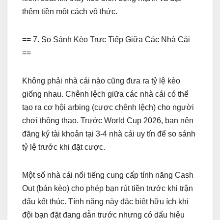
thêm tiền một cách vô thức.
== 7. So Sánh Kèo Trực Tiếp Giữa Các Nhà Cái
==
Không phải nhà cái nào cũng đưa ra tỷ lệ kèo
giống nhau. Chênh lệch giữa các nhà cái có thể
tạo ra cơ hội arbing (cược chênh lệch) cho người
chơi thông thạo. Trước World Cup 2026, bạn nên
đăng ký tài khoản tại 3-4 nhà cái uy tín để so sánh
tỷ lệ trước khi đặt cược.
Một số nhà cái nổi tiếng cung cấp tính năng Cash
Out (bán kèo) cho phép bạn rút tiền trước khi trận
đấu kết thúc. Tính năng này đặc biệt hữu ích khi
đội bạn đặt đang dẫn trước nhưng có dấu hiệu