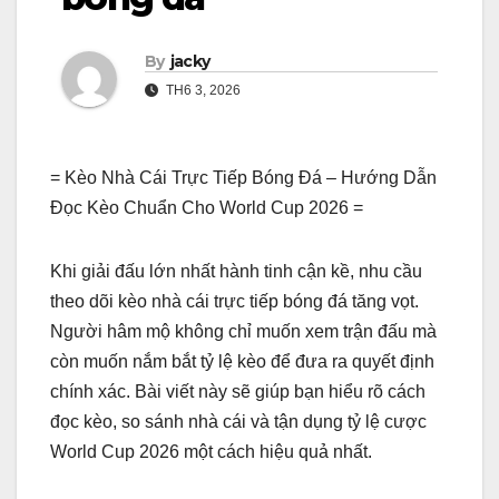
By
jacky
TH6 3, 2026
= Kèo Nhà Cái Trực Tiếp Bóng Đá – Hướng Dẫn
Đọc Kèo Chuẩn Cho World Cup 2026 =
Khi giải đấu lớn nhất hành tinh cận kề, nhu cầu
theo dõi kèo nhà cái trực tiếp bóng đá tăng vọt.
Người hâm mộ không chỉ muốn xem trận đấu mà
còn muốn nắm bắt tỷ lệ kèo để đưa ra quyết định
chính xác. Bài viết này sẽ giúp bạn hiểu rõ cách
đọc kèo, so sánh nhà cái và tận dụng tỷ lệ cược
World Cup 2026 một cách hiệu quả nhất.