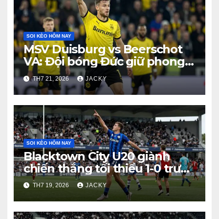
SOI KÈO HÔM NAY
MSV Duisburg vs Beerschot
VA: Đội bóng Đức giữ phong
độ ấn tượng trước thềm giao
TH7 21, 2026
JACKY
hữu
SOI KÈO HÔM NAY
Blacktown City U20 giành
chiến thắng tối thiểu 1-0 trước
St. George City U20
TH7 19, 2026
JACKY