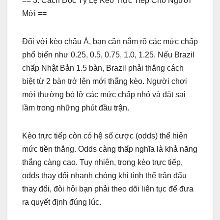
== 3. Cách Đọc Tỷ Lệ Kèo Trực Tiếp Cho Người
Mới ==
Đối với kèo châu Á, bạn cần nắm rõ các mức chấp
phổ biến như 0.25, 0.5, 0.75, 1.0, 1.25. Nếu Brazil
chấp Nhật Bản 1.5 bàn, Brazil phải thắng cách
biệt từ 2 bàn trở lên mới thắng kèo. Người chơi
mới thường bỏ lỡ các mức chấp nhỏ và đặt sai
lầm trong những phút đầu trận.
Kèo trực tiếp còn có hệ số cược (odds) thể hiện
mức tiền thắng. Odds càng thấp nghĩa là khả năng
thắng càng cao. Tuy nhiên, trong kèo trực tiếp,
odds thay đổi nhanh chóng khi tình thế trận đấu
thay đổi, đòi hỏi bạn phải theo dõi liên tục để đưa
ra quyết định đúng lúc.