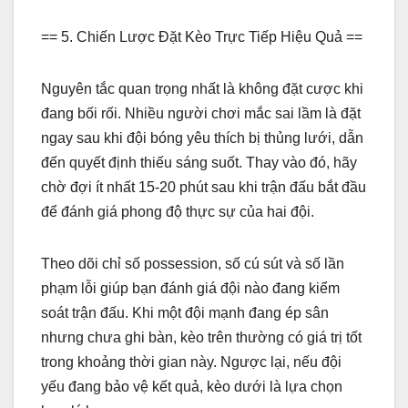
== 5. Chiến Lược Đặt Kèo Trực Tiếp Hiệu Quả ==
Nguyên tắc quan trọng nhất là không đặt cược khi
đang bối rối. Nhiều người chơi mắc sai lầm là đặt
ngay sau khi đội bóng yêu thích bị thủng lưới, dẫn
đến quyết định thiếu sáng suốt. Thay vào đó, hãy
chờ đợi ít nhất 15-20 phút sau khi trận đấu bắt đầu
để đánh giá phong độ thực sự của hai đội.
Theo dõi chỉ số possession, số cú sút và số lần
phạm lỗi giúp bạn đánh giá đội nào đang kiểm
soát trận đấu. Khi một đội mạnh đang ép sân
nhưng chưa ghi bàn, kèo trên thường có giá trị tốt
trong khoảng thời gian này. Ngược lại, nếu đội
yếu đang bảo vệ kết quả, kèo dưới là lựa chọn