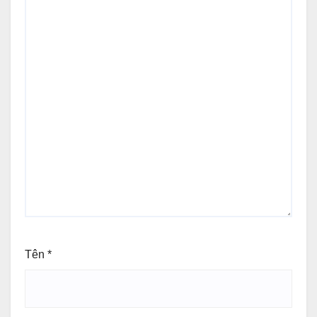
Tên
*