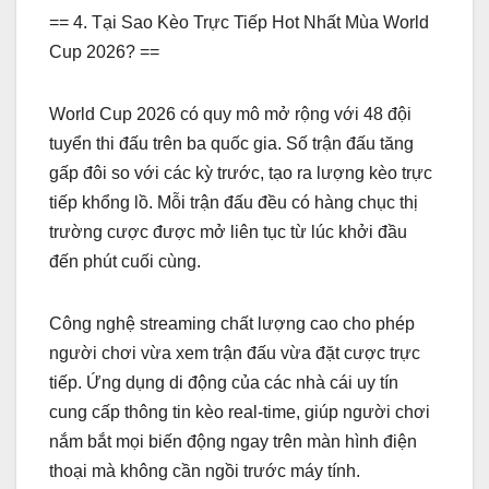
== 4. Tại Sao Kèo Trực Tiếp Hot Nhất Mùa World
Cup 2026? ==
World Cup 2026 có quy mô mở rộng với 48 đội
tuyển thi đấu trên ba quốc gia. Số trận đấu tăng
gấp đôi so với các kỳ trước, tạo ra lượng kèo trực
tiếp khổng lồ. Mỗi trận đấu đều có hàng chục thị
trường cược được mở liên tục từ lúc khởi đầu
đến phút cuối cùng.
Công nghệ streaming chất lượng cao cho phép
người chơi vừa xem trận đấu vừa đặt cược trực
tiếp. Ứng dụng di động của các nhà cái uy tín
cung cấp thông tin kèo real-time, giúp người chơi
nắm bắt mọi biến động ngay trên màn hình điện
thoại mà không cần ngồi trước máy tính.