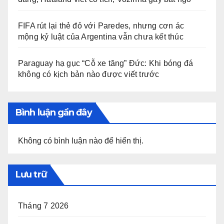
FIFA rút lại thẻ đỏ với Paredes, nhưng cơn ác
mộng kỷ luật của Argentina vẫn chưa kết thúc
Paraguay hạ gục “Cỗ xe tăng” Đức: Khi bóng đá
không có kịch bản nào được viết trước
Bình luận gần đây
Không có bình luận nào để hiển thị.
Lưu trữ
Tháng 7 2026