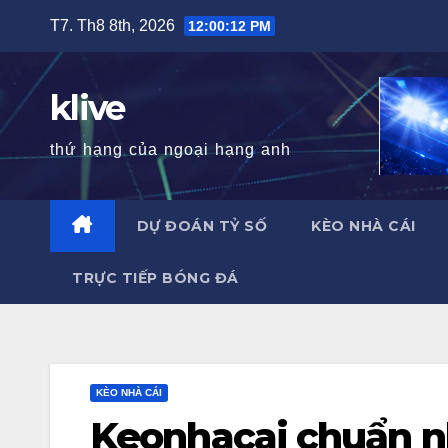
Skip
T7. Th8 8th, 2026
12:00:13 PM
to
content
klive
thứ hạng của ngoại hạng anh
DỰ ĐOÁN TỶ SỐ
KÈO NHÀ CÁI
TRỰC TIẾP BÓNG ĐÁ
KÈO NHÀ CÁI
Keonhacai chuẩn n