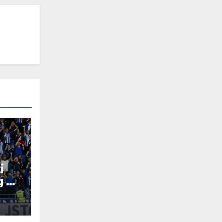
i
 3-
rong
LB