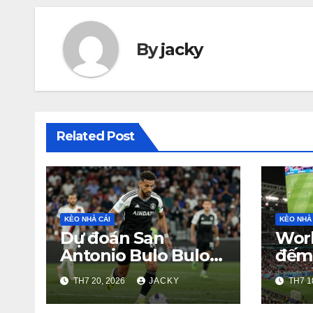
viết
By
jacky
Related Post
KÈO NHÀ CÁI
KÈO NHÀ 
Dự đoán San
Worl
Antonio Bulo Bulo
đếm
vs ABB: Phong độ
trận
TH7 20, 2026
JACKY
TH7 1
kém cỏi đối đầu
có t
chuỗi thất thường
cục 