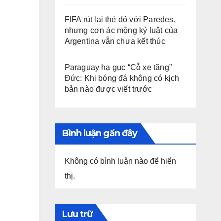
FIFA rút lại thẻ đỏ với Paredes,
nhưng cơn ác mộng kỷ luật của
Argentina vẫn chưa kết thúc
Paraguay hạ gục “Cỗ xe tăng”
Đức: Khi bóng đá không có kịch
bản nào được viết trước
Bình luận gần đây
Không có bình luận nào để hiển
thị.
Lưu trữ