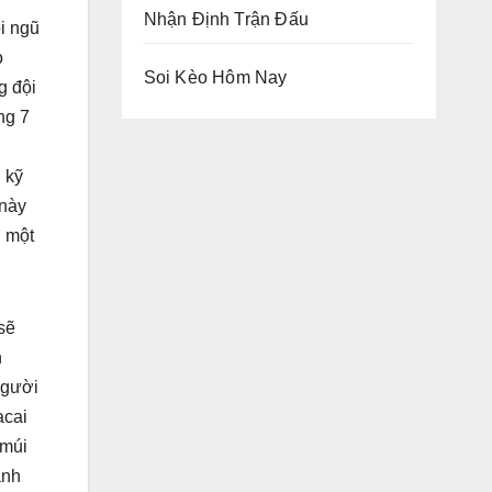
Nhận Định Trận Đấu
i ngũ
o
Soi Kèo Hôm Nay
g đội
ng 7
 kỹ
 này
n một
sẽ
n
người
acai
 múi
anh