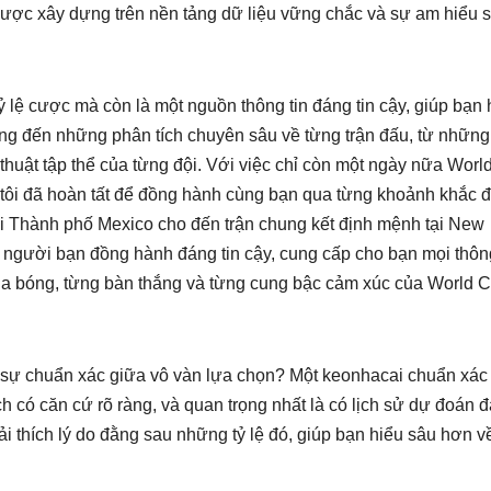
được xây dựng trên nền tảng dữ liệu vững chắc và sự am hiểu 
 lệ cược mà còn là một nguồn thông tin đáng tin cậy, giúp bạn 
ang đến những phân tích chuyên sâu về từng trận đấu, từ nhữn
 thuật tập thể của từng đội. Với việc chỉ còn một ngày nữa Wor
 tôi đã hoàn tất để đồng hành cùng bạn qua từng khoảnh khắc 
ại Thành phố Mexico cho đến trận chung kết định mệnh tại New
 người bạn đồng hành đáng tin cậy, cung cấp cho bạn mọi thông
pha bóng, từng bàn thắng và từng cung bậc cảm xúc của World 
c sự chuẩn xác giữa vô vàn lựa chọn? Một keonhacai chuẩn xác
h có căn cứ rõ ràng, và quan trọng nhất là có lịch sử dự đoán 
ải thích lý do đằng sau những tỷ lệ đó, giúp bạn hiểu sâu hơn về