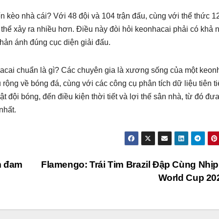
 kèo nhà cái? Với 48 đội và 104 trận đấu, cùng với thể thức 1
có thể xảy ra nhiều hơn. Điều này đòi hỏi keonhacai phải có khả 
 phản ánh đúng cục diện giải đấu.
nhacai chuẩn là gì? Các chuyên gia là xương sống của một keon
rộng về bóng đá, cùng với các công cụ phân tích dữ liệu tiên t
t đội bóng, đến điều kiện thời tiết và lợi thế sân nhà, từ đó đưa
nhất.
m đam
Flamengo: Trái Tim Brazil Đập Cùng Nhị
World Cup 2