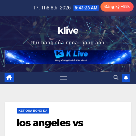
Skip
Đăng ký +88k
T7. Th8 8th, 2026
8:43:24 AM
to
content
klive
thứ hạng của ngoại hạng anh
KẾT QUẢ BÓNG ĐÁ
los angeles vs