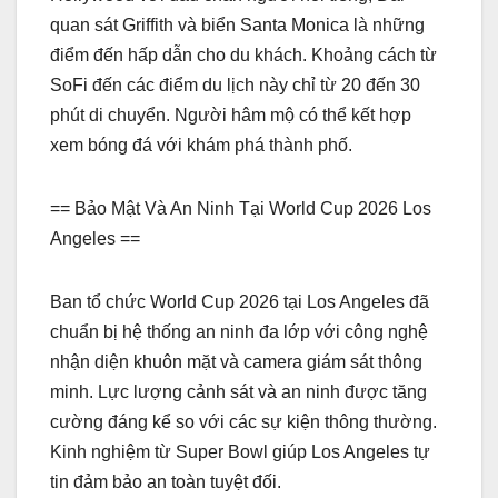
quan sát Griffith và biển Santa Monica là những
điểm đến hấp dẫn cho du khách. Khoảng cách từ
SoFi đến các điểm du lịch này chỉ từ 20 đến 30
phút di chuyển. Người hâm mộ có thể kết hợp
xem bóng đá với khám phá thành phố.
== Bảo Mật Và An Ninh Tại World Cup 2026 Los
Angeles ==
Ban tổ chức World Cup 2026 tại Los Angeles đã
chuẩn bị hệ thống an ninh đa lớp với công nghệ
nhận diện khuôn mặt và camera giám sát thông
minh. Lực lượng cảnh sát và an ninh được tăng
cường đáng kể so với các sự kiện thông thường.
Kinh nghiệm từ Super Bowl giúp Los Angeles tự
tin đảm bảo an toàn tuyệt đối.