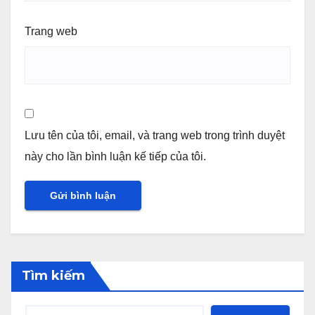
Trang web
Lưu tên của tôi, email, và trang web trong trình duyệt
này cho lần bình luận kế tiếp của tôi.
Tìm kiếm