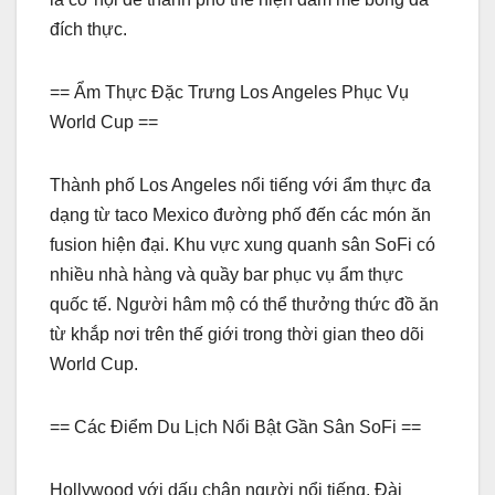
đích thực.
== Ẩm Thực Đặc Trưng Los Angeles Phục Vụ
World Cup ==
Thành phố Los Angeles nổi tiếng với ẩm thực đa
dạng từ taco Mexico đường phố đến các món ăn
fusion hiện đại. Khu vực xung quanh sân SoFi có
nhiều nhà hàng và quầy bar phục vụ ẩm thực
quốc tế. Người hâm mộ có thể thưởng thức đồ ăn
từ khắp nơi trên thế giới trong thời gian theo dõi
World Cup.
== Các Điểm Du Lịch Nổi Bật Gần Sân SoFi ==
Hollywood với dấu chân người nổi tiếng, Đài