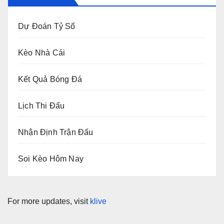
Dự Đoán Tỷ Số
Kèo Nhà Cái
Kết Quả Bóng Đá
Lịch Thi Đấu
Nhận Định Trận Đấu
Soi Kèo Hôm Nay
For more updates, visit
klive