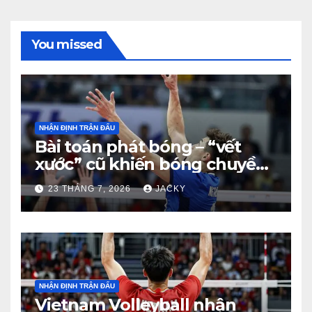
You missed
NHẬN ĐỊNH TRẬN ĐẤU
Bài toán phát bóng – “vết
xước” cũ khiến bóng chuyền
nam Việt Nam trả giá đắt
23 THÁNG 7, 2026
JACKY
trước Thái Lan
NHẬN ĐỊNH TRẬN ĐẤU
Vietnam Volleyball nhận