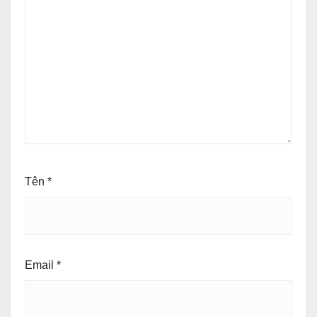
Tên
*
Email
*