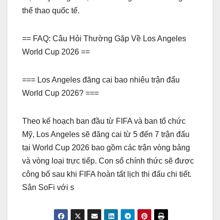
thể thao quốc tế.
== FAQ: Câu Hỏi Thường Gặp Về Los Angeles
World Cup 2026 ==
=== Los Angeles đăng cai bao nhiêu trận đấu
World Cup 2026? ===
Theo kế hoạch ban đầu từ FIFA và ban tổ chức
Mỹ, Los Angeles sẽ đăng cai từ 5 đến 7 trận đấu
tại World Cup 2026 bao gồm các trận vòng bảng
và vòng loại trực tiếp. Con số chính thức sẽ được
công bố sau khi FIFA hoàn tất lịch thi đấu chi tiết.
Sân SoFi với s