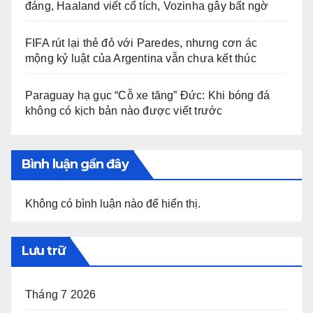
đáng, Haaland viết cổ tích, Vozinha gây bất ngờ
FIFA rút lại thẻ đỏ với Paredes, nhưng cơn ác
mộng kỷ luật của Argentina vẫn chưa kết thúc
Paraguay hạ gục “Cỗ xe tăng” Đức: Khi bóng đá
không có kịch bản nào được viết trước
Bình luận gần đây
Không có bình luận nào để hiển thị.
Lưu trữ
Tháng 7 2026