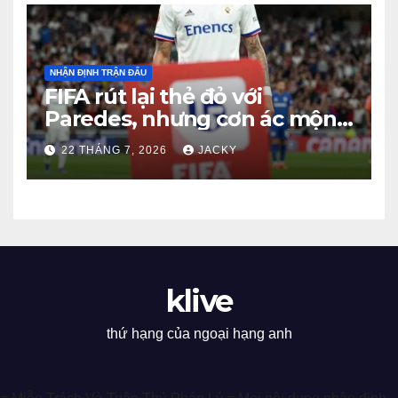
NHẬN ĐỊNH TRẬN ĐẤU
FIFA rút lại thẻ đỏ với
Paredes, nhưng cơn ác mộng
kỷ luật của Argentina vẫn
22 THÁNG 7, 2026
JACKY
chưa kết thúc
klive
thứ hạng của ngoại hạng anh