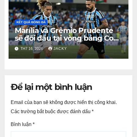
KẾT QUẢ BÓNG ĐÁ
Marília và Grêmio Prudente
sẽ đối đầu tại vòng bảng Copa
Paulista vào lúc 05h30 ngày
TH7 16, 2026
JACKY
18/7 (giờ Việt
Để lại một bình luận
Email của bạn sẽ không được hiển thị công khai.
Các trường bắt buộc được đánh dấu
*
Bình luận
*