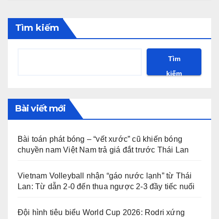
Tìm kiếm
Tìm
kiếm
Bài viết mới
Bài toán phát bóng – “vết xước” cũ khiến bóng
chuyền nam Việt Nam trả giá đắt trước Thái Lan
Vietnam Volleyball nhận “gáo nước lạnh” từ Thái
Lan: Từ dẫn 2-0 đến thua ngược 2-3 đầy tiếc nuối
Đội hình tiêu biểu World Cup 2026: Rodri xứng