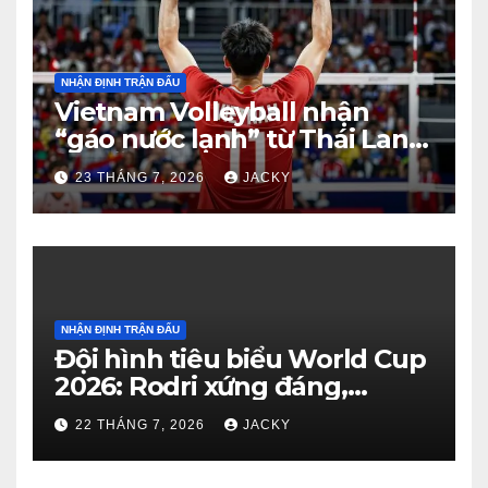
NHẬN ĐỊNH TRẬN ĐẤU
Vietnam Volleyball nhận
“gáo nước lạnh” từ Thái Lan:
Từ dẫn 2-0 đến thua ngược 2-
23 THÁNG 7, 2026
JACKY
3 đầy tiếc nuối
NHẬN ĐỊNH TRẬN ĐẤU
Đội hình tiêu biểu World Cup
2026: Rodri xứng đáng,
Haaland viết cổ tích, Vozinha
22 THÁNG 7, 2026
JACKY
gây bất ngờ