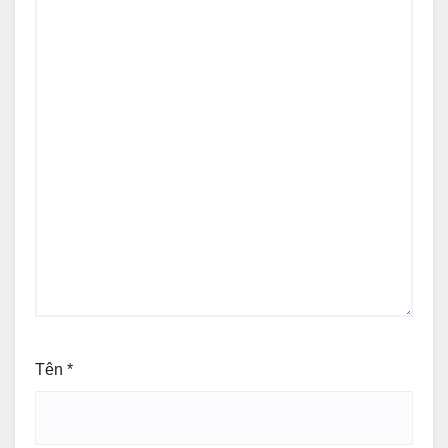
Tên
*