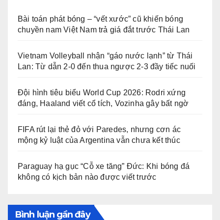
Bài toán phát bóng – “vết xước” cũ khiến bóng
chuyền nam Việt Nam trả giá đắt trước Thái Lan
Vietnam Volleyball nhận “gáo nước lạnh” từ Thái
Lan: Từ dẫn 2-0 đến thua ngược 2-3 đầy tiếc nuối
Đội hình tiêu biểu World Cup 2026: Rodri xứng
đáng, Haaland viết cổ tích, Vozinha gây bất ngờ
FIFA rút lại thẻ đỏ với Paredes, nhưng cơn ác
mộng kỷ luật của Argentina vẫn chưa kết thúc
Paraguay hạ gục “Cỗ xe tăng” Đức: Khi bóng đá
không có kịch bản nào được viết trước
Bình luận gần đây