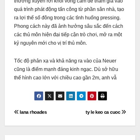
thường xuyên rời khỏi vòng cấm để tham gia vào
quá trình phát động tấn công từ phần sân nhà, tạo
ra lợi thế số đông trong các tình huống pressing.
Phong cách này đã ảnh hưởng sâu sắc đến cách
các thủ môn hiện đại tiếp cận trò chơi, mở ra một
kỷ nguyên mới cho vị trí thủ môn.
Tốc độ phản xạ và khả năng ra vào của Neuer
cũng là điểm mạnh đáng kinh ngạc. Dù sở hữu
thể hình cao lớn với chiều cao gần 2m, anh vẫ
Điều
lana rhoades
ty le keo ca cuoc
hướng
bài