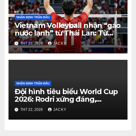
NHẬN ĐỊNH TRẬN ĐẤU
Vietnam Volleyball nhận “gáo
nước lạnh” từ Thái Lan: Từ
dẫn 2-0 đến thua ngược 2-3
TH7 23, 2026
JACKY
đầy tiếc nuối
NHẬN ĐỊNH TRẬN ĐẤU
Đội hình tiêu biểu World Cup
2026: Rodri xứng đáng,
Haaland viết cổ tích, Vozinha
TH7 22, 2026
JACKY
gây bất ngờ