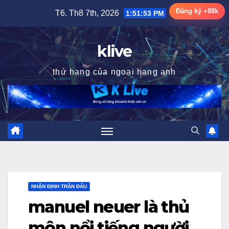
Skip
Đăng ký +88k
T6. Th8 7th, 2026
1:51:54 PM
to
content
klive
thứ hạng của ngoại hạng anh
NHẬN ĐỊNH TRẬN ĐẤU
manuel neuer là thủ
môn nổi tiếng người