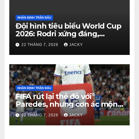
NHẬN ĐỊNH TRẬN ĐẤU
Đội hình tiêu biểu World Cup
2026: Rodri xứng đáng,
Haaland viết cổ tích, Vozinha
22 THÁNG 7, 2026
JACKY
gây bất ngờ
NHẬN ĐỊNH TRẬN ĐẤU
FIFA rút lại thẻ đỏ với
Paredes, nhưng cơn ác mộng
kỷ luật của Argentina vẫn
22 THÁNG 7, 2026
JACKY
chưa kết thúc