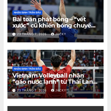
NHẬN ĐỊNH TRẬN ĐẤU
Bài toán phát bóng – “vết
xước” cũ khiến bóng chuyền
nam Việt Nam trả giá đắt
23 THÁNG 7, 2026
JACKY
trước Thái Lan
NHẬN ĐỊNH TRẬN ĐẤU
Vietnam Volleyball nhận
“gáo nước lạnh” từ Thái Lan:
Từ dẫn 2-0 đến thua ngược 2-
23 THÁNG 7, 2026
JACKY
3 đầy tiếc nuối