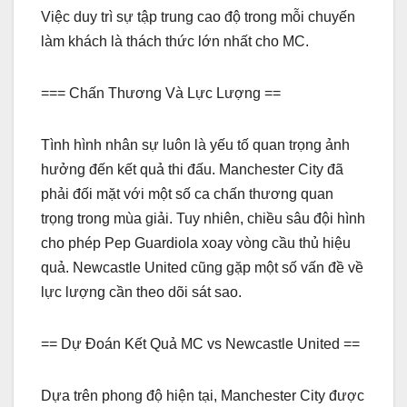
Việc duy trì sự tập trung cao độ trong mỗi chuyến
làm khách là thách thức lớn nhất cho MC.
=== Chấn Thương Và Lực Lượng ==
Tình hình nhân sự luôn là yếu tố quan trọng ảnh
hưởng đến kết quả thi đấu. Manchester City đã
phải đối mặt với một số ca chấn thương quan
trọng trong mùa giải. Tuy nhiên, chiều sâu đội hình
cho phép Pep Guardiola xoay vòng cầu thủ hiệu
quả. Newcastle United cũng gặp một số vấn đề về
lực lượng cần theo dõi sát sao.
== Dự Đoán Kết Quả MC vs Newcastle United ==
Dựa trên phong độ hiện tại, Manchester City được