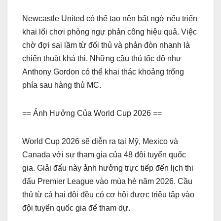
Newcastle United có thể tạo nên bất ngờ nếu triển
khai lối chơi phòng ngự phản công hiệu quả. Việc
chờ đợi sai lầm từ đối thủ và phản đòn nhanh là
chiến thuật khả thi. Những cầu thủ tốc độ như
Anthony Gordon có thể khai thác khoảng trống
phía sau hàng thủ MC.
== Ảnh Hưởng Của World Cup 2026 ==
World Cup 2026 sẽ diễn ra tại Mỹ, Mexico và
Canada với sự tham gia của 48 đội tuyển quốc
gia. Giải đấu này ảnh hưởng trực tiếp đến lịch thi
đấu Premier League vào mùa hè năm 2026. Cầu
thủ từ cả hai đội đều có cơ hội được triệu tập vào
đội tuyển quốc gia để tham dự.