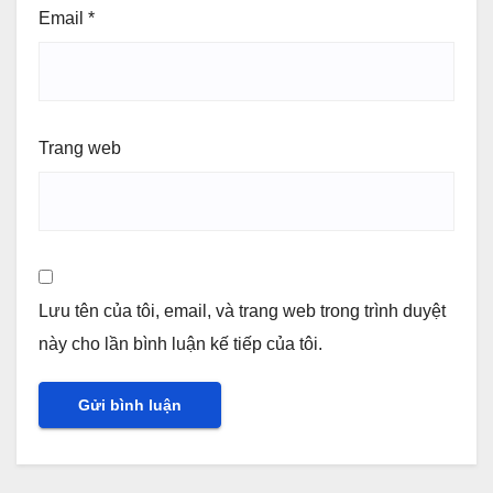
Email
*
Trang web
Lưu tên của tôi, email, và trang web trong trình duyệt
này cho lần bình luận kế tiếp của tôi.