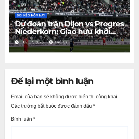
SOI KÈO HÔM NAY
Dự đoán trận Dijon vs Progres
Niederkorn: Giao hữu khởi
động mùa giải 2026
TH7 17, 2026
JACKY
Để lại một bình luận
Email của bạn sẽ không được hiển thị công khai.
Các trường bắt buộc được đánh dấu
*
Bình luận
*