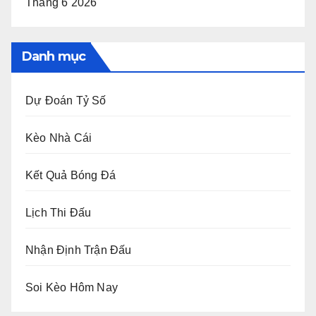
Tháng 6 2026
Danh mục
Dự Đoán Tỷ Số
Kèo Nhà Cái
Kết Quả Bóng Đá
Lịch Thi Đấu
Nhận Định Trận Đấu
Soi Kèo Hôm Nay