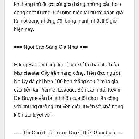
khi hàng thủ được củng cố bằng những bản hợp
đồng chất lượng. Đội hình hiện tại được đánh giá
là một trong những đội bóng mạnh nhất thế giới
hiện nay.
=== Ngôi Sao Sáng Giá Nhất ===
Erling Haaland tiếp tục là vũ khí lợi hại nhất của
Manchester City trên hàng công. Tiền đạo người
Na Uy đã ghi hơn 100 bàn thắng sau 2 mùa giải
đầu tiên tại Premier League. Bên cạnh đó, Kevin
De Bruyne vẫn là linh hồn của lối chơi tấn công
với những đường chuyền điêu luyện và khả năng
kiến tạo tuyệt vời.
=== Lối Chơi Đặc Trưng Dưới Thời Guardiola ==