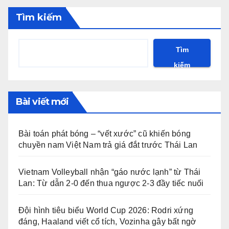
Tìm kiếm
Tìm
kiếm
Bài viết mới
Bài toán phát bóng – “vết xước” cũ khiến bóng
chuyền nam Việt Nam trả giá đắt trước Thái Lan
Vietnam Volleyball nhận “gáo nước lạnh” từ Thái
Lan: Từ dẫn 2-0 đến thua ngược 2-3 đầy tiếc nuối
Đội hình tiêu biểu World Cup 2026: Rodri xứng
đáng, Haaland viết cổ tích, Vozinha gây bất ngờ