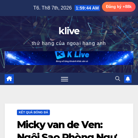
Skip
Đăng ký +88k
T6. Th8 7th, 2026
1:59:45 AM
to
content
klive
thứ hạng của ngoại hạng anh
KẾT QUẢ BÓNG ĐÁ
Micky van de Ven:
Ngôi Sao Phòng Ngự