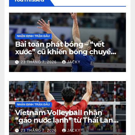
NHẬN ĐỊNH TRẬN ĐẤU
Bài toán phát bóng – “vết
xước” cũ khiến bóng chuyền
nam Việt Nam trả giá đắt
23 THÁNG 7, 2026
JACKY
trước Thái Lan
NHẬN ĐỊNH TRẬN ĐẤU
Vietnam Volleyball nhận
“gáo nước lạnh” từ Thái Lan:
Từ dẫn 2-0 đến thua ngược 2-
23 THÁNG 7, 2026
JACKY