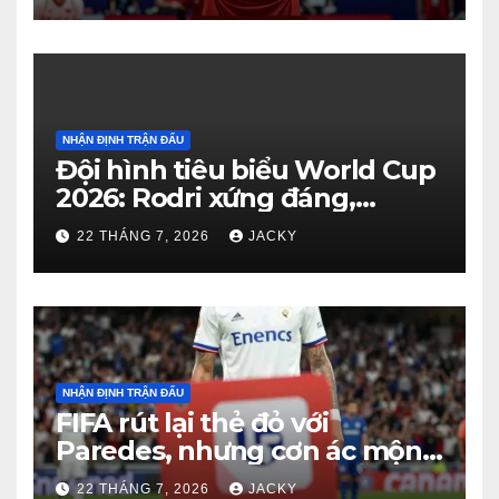
3 đầy tiếc nuối
NHẬN ĐỊNH TRẬN ĐẤU
Đội hình tiêu biểu World Cup
2026: Rodri xứng đáng,
Haaland viết cổ tích, Vozinha
22 THÁNG 7, 2026
JACKY
gây bất ngờ
NHẬN ĐỊNH TRẬN ĐẤU
FIFA rút lại thẻ đỏ với
Paredes, nhưng cơn ác mộng
kỷ luật của Argentina vẫn
22 THÁNG 7, 2026
JACKY