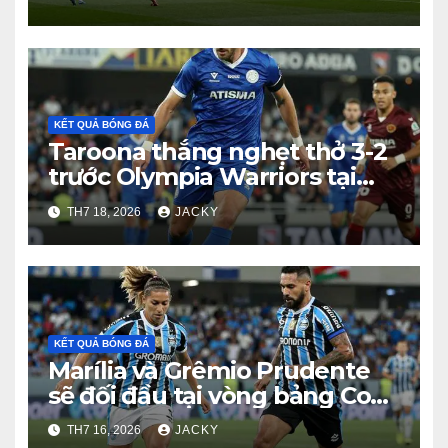
KẾT QUẢ BÓNG ĐÁ
Taroona thắng nghẹt thở 3-2
trước Olympia Warriors tại
Tasmania Southern
TH7 18, 2026
JACKY
Championship
KẾT QUẢ BÓNG ĐÁ
Marília và Grêmio Prudente
sẽ đối đầu tại vòng bảng Copa
Paulista vào lúc 05h30 ngày
TH7 16, 2026
JACKY
18/7 (giờ Việt