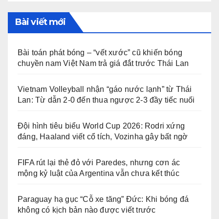
Bài viết mới
Bài toán phát bóng – “vết xước” cũ khiến bóng
chuyền nam Việt Nam trả giá đắt trước Thái Lan
Vietnam Volleyball nhận “gáo nước lạnh” từ Thái
Lan: Từ dẫn 2-0 đến thua ngược 2-3 đầy tiếc nuối
Đội hình tiêu biểu World Cup 2026: Rodri xứng
đáng, Haaland viết cổ tích, Vozinha gây bất ngờ
FIFA rút lại thẻ đỏ với Paredes, nhưng cơn ác
mộng kỷ luật của Argentina vẫn chưa kết thúc
Paraguay hạ gục “Cỗ xe tăng” Đức: Khi bóng đá
không có kịch bản nào được viết trước