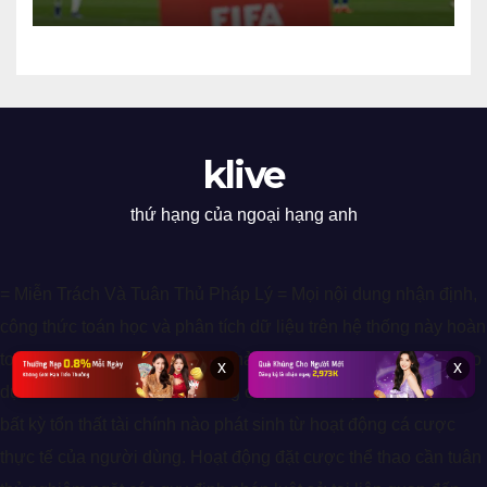
chưa kết thúc
klive
thứ hạng của ngoại hạng anh
= Miễn Trách Và Tuân Thủ Pháp Lý = Mọi nội dung nhận định,
công thức toán học và phân tích dữ liệu trên hệ thống này hoàn
toàn chỉ mang tính chất tham khảo cho mục đích giải trí và giáo
x
x
dục kiến thức. Chúng tôi không chịu trách nhiệm pháp lý cho
bất kỳ tổn thất tài chính nào phát sinh từ hoạt động cá cược
thực tế của người dùng. Hoạt động đặt cược thể thao cần tuân