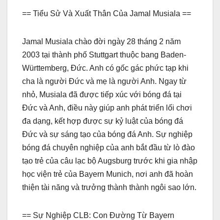
== Tiểu Sử Và Xuất Thân Của Jamal Musiala ==
Jamal Musiala chào đời ngày 28 tháng 2 năm
2003 tại thành phố Stuttgart thuộc bang Baden-
Württemberg, Đức. Anh có gốc gác phức tạp khi
cha là người Đức và mẹ là người Anh. Ngay từ
nhỏ, Musiala đã được tiếp xúc với bóng đá tại
Đức và Anh, điều này giúp anh phát triển lối chơi
đa dạng, kết hợp được sự kỷ luật của bóng đá
Đức và sự sáng tạo của bóng đá Anh. Sự nghiệp
bóng đá chuyên nghiệp của anh bắt đầu từ lò đào
tạo trẻ của câu lạc bộ Augsburg trước khi gia nhập
học viện trẻ của Bayern Munich, nơi anh đã hoàn
thiện tài năng và trưởng thành thành ngôi sao lớn.
== Sự Nghiệp CLB: Con Đường Từ Bayern