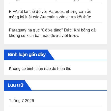
FIFA rút lại thẻ đỏ với Paredes, nhưng cơn ác
mộng kỷ luật của Argentina vẫn chưa kết thúc
Paraguay hạ gục “Cỗ xe tăng” Đức: Khi bóng đá
không có kịch bản nào được viết trước
Bình luận gần đây
Không có bình luận nào để hiển thị.
Lưu trữ
Tháng 7 2026