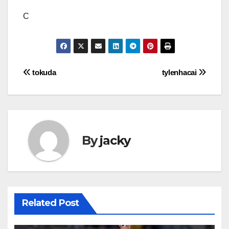
C
Điều
tokuda
tylenhacai
hướng
bài
viết
By
jacky
Related Post