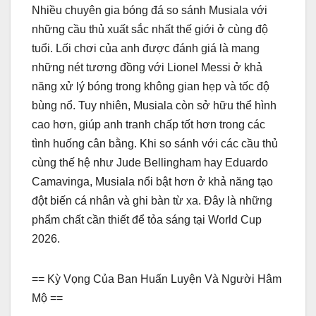
Nhiều chuyên gia bóng đá so sánh Musiala với
những cầu thủ xuất sắc nhất thế giới ở cùng độ
tuổi. Lối chơi của anh được đánh giá là mang
những nét tương đồng với Lionel Messi ở khả
năng xử lý bóng trong không gian hẹp và tốc độ
bùng nổ. Tuy nhiên, Musiala còn sở hữu thể hình
cao hơn, giúp anh tranh chấp tốt hơn trong các
tình huống cân bằng. Khi so sánh với các cầu thủ
cùng thế hệ như Jude Bellingham hay Eduardo
Camavinga, Musiala nổi bật hơn ở khả năng tạo
đột biến cá nhân và ghi bàn từ xa. Đây là những
phẩm chất cần thiết để tỏa sáng tại World Cup
2026.
== Kỳ Vọng Của Ban Huấn Luyện Và Người Hâm
Mộ ==