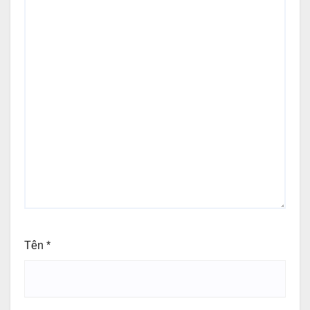
Tên
*