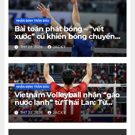
NHẬN ĐỊNH TRẬN ĐẤU
Bài toán phát bóng – “vết
xước” cũ khiến bóng chuyền
nam Việt Nam trả giá đắt
TH7 23, 2026
JACKY
trước Thái Lan
NHẬN ĐỊNH TRẬN ĐẤU
Vietnam Volleyball nhận “gáo
nước lạnh” từ Thái Lan: Từ
dẫn 2-0 đến thua ngược 2-3
TH7 23, 2026
JACKY
đầy tiếc nuối